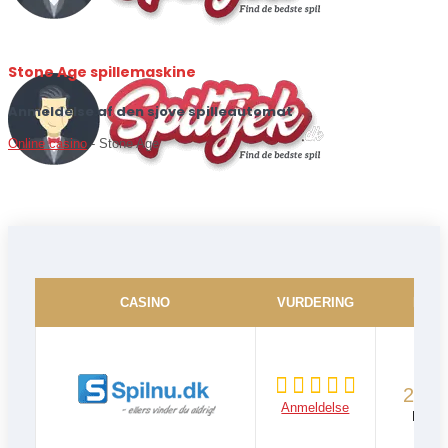
Stone Age spillemaskine
Anmeldelse af den sjove spilleautomat
Online casino
-
Stone Age
CASINO
VURDERING
BON
FÅ
200 
Anmeldelse
BON