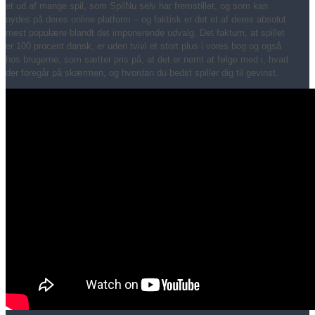
et ud af mange spil, som SpilNu selv har fremstillet, og som kan
nydes på deres online platform – og faktisk er det et af deres absolut
mest populære blandt det imponerende udvalg. Det faktum, at spillet
er 100 procent dansk, er uden tvivl et stort plus i vores bog og også
hos brugerne, som sætter pris på, at det er nemt at følge med i, hvad
der foregår på skærmen, og hvordan du bedst spiller dig til gevinst.