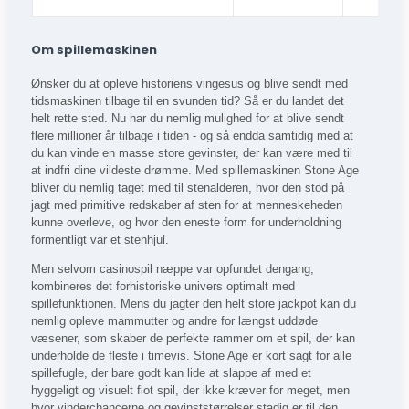
Om spillemaskinen
Ønsker du at opleve historiens vingesus og blive sendt med
tidsmaskinen tilbage til en svunden tid? Så er du landet det
helt rette sted. Nu har du nemlig mulighed for at blive sendt
flere millioner år tilbage i tiden - og så endda samtidig med at
du kan vinde en masse store gevinster, der kan være med til
at indfri dine vildeste drømme. Med spillemaskinen Stone Age
bliver du nemlig taget med til stenalderen, hvor den stod på
jagt med primitive redskaber af sten for at menneskeheden
kunne overleve, og hvor den eneste form for underholdning
formentligt var et stenhjul.
Men selvom casinospil næppe var opfundet dengang,
kombineres det forhistoriske univers optimalt med
spillefunktionen. Mens du jagter den helt store jackpot kan du
nemlig opleve mammutter og andre for længst uddøde
væsener, som skaber de perfekte rammer om et spil, der kan
underholde de fleste i timevis. Stone Age er kort sagt for alle
spillefugle, der bare godt kan lide at slappe af med et
hyggeligt og visuelt flot spil, der ikke kræver for meget, men
hvor vinderchancerne og gevinststørrelser stadig er til den