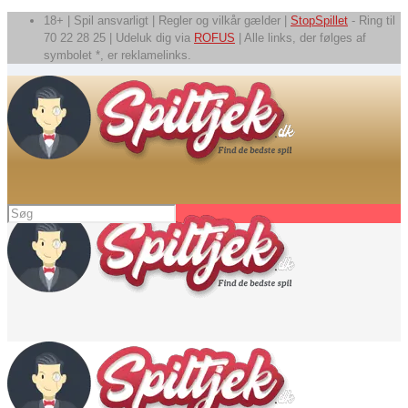
18+ | Spil ansvarligt | Regler og vilkår gælder |
StopSpillet
- Ring til
70 22 28 25 | Udeluk dig via
ROFUS
| Alle links, der følges af
symbolet *, er reklamelinks.