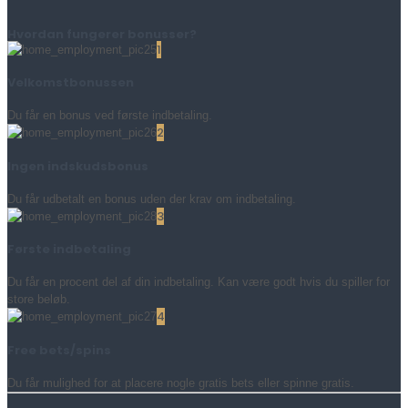
Hvordan fungerer bonusser?
1
Velkomstbonussen
Du får en bonus ved første indbetaling.
2
Ingen indskudsbonus
Du får udbetalt en bonus uden der krav om indbetaling.
3
Første indbetaling
Du får en procent del af din indbetaling. Kan være godt hvis du spiller for
store beløb.
4
Free bets/spins
Du får mulighed for at placere nogle gratis bets eller spinne gratis.