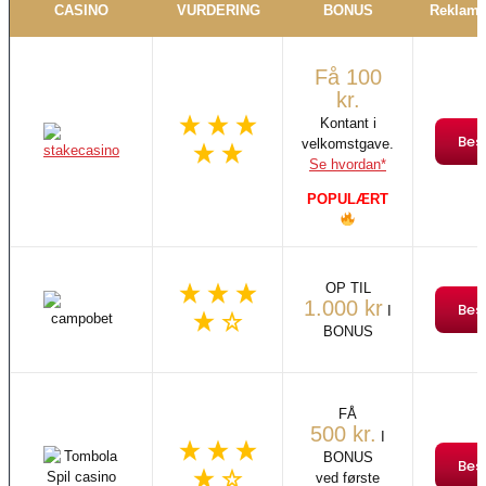
Sammenlign Casino Bonusser
CASINO
VURDERING
BONUS
Reklame
Få 100
kr.
Kontant i
Bes
velkomstgave.
Se hvordan*
POPULÆRT
OP TIL
1.000 kr
Bes
I
BONUS
FÅ
500 kr.
I
BONUS
Bes
ved første