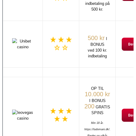
indbetaling på
500 kr.
500 kr
I
Bes
BONUS
ved 100 kr.
indbetaling
OP TIL
10.000 kr
I BONUS
200
GRATIS
SPINS
Bes
Min 18 år.
https://ludomani.dk/.
Regler og vilkår