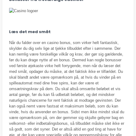
Læs det med småt
Når du falder over en casino bonus, som virker helt fantastisk,
skylder du dig selv lige at tjekke tilbuddet efter i sømmene. Der
kan nemlig være forskellige vilkår og krav, der gør sig gældende,
før du kan drage nytte af en bonus. Dermed kan nogle bonusser
ved første øjekaste virke helt forrygende, men når du læser det
med småt, opdager du måske, at det faktisk ikke er tilfældet. Du
skal blandt andet være opmærksom på, at hvis du vinder på en
spilleautomat med dine free spins, kan der være et
omsætningskrav på dem. Du skal altså omsætte beløbet et vis
antal gange, før du kan få udbetalt beløbet, og det mindsker
naturligvis chancerne for rent faktisk at modtage gevinsten. Der
kan også nemt være fastsat et maksimum beløb, som du kan
vinde, hvis du anvender en bonus. Sidst men ikke mindst skal du
være opmærksom på, om der gemmer sig skjulte gebyrer bag en
velkomst- eller indbetalingsbonus, så tilbuddet måske slet ikke er
så godt, som det syner. Det er altså altid en god ting at have for
øje, at der kan være specielle vilkår og gennemspilskrav for alle