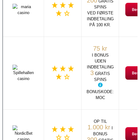
200
GRATIS
SPINS
Bes
VED FØRSTE
INDBETALING
PÅ 100 KR.
75 kr
I BONUS
UDEN
INDBETALING
3
Bes
GRATIS
SPINS
BONUSKODE:
MOC
OP TIL
1.000 kr
I
Bes
BONUS
300