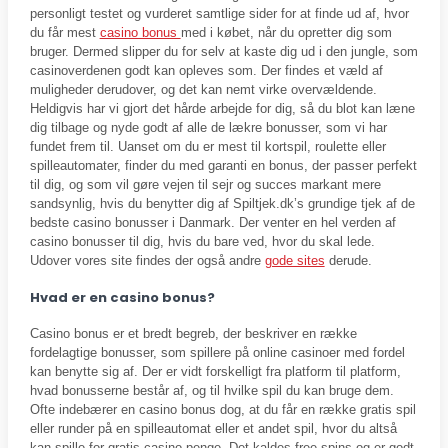
personligt testet og vurderet samtlige sider for at finde ud af, hvor
du får mest
casino bonus
med i købet, når du opretter dig som
bruger. Dermed slipper du for selv at kaste dig ud i den jungle, som
casinoverdenen godt kan opleves som. Der findes et væld af
muligheder derudover, og det kan nemt virke overvældende.
Heldigvis har vi gjort det hårde arbejde for dig, så du blot kan læne
dig tilbage og nyde godt af alle de lækre bonusser, som vi har
fundet frem til. Uanset om du er mest til kortspil, roulette eller
spilleautomater, finder du med garanti en bonus, der passer perfekt
til dig, og som vil gøre vejen til sejr og succes markant mere
sandsynlig, hvis du benytter dig af Spiltjek.dk’s grundige tjek af de
bedste casino bonusser i Danmark. Der venter en hel verden af
casino bonusser til dig, hvis du bare ved, hvor du skal lede.
Udover vores site findes der også andre
gode sites
derude.
Hvad er en casino bonus?
Casino bonus er et bredt begreb, der beskriver en række
fordelagtige bonusser, som spillere på online casinoer med fordel
kan benytte sig af. Der er vidt forskelligt fra platform til platform,
hvad bonusserne består af, og til hvilke spil du kan bruge dem.
Ofte indebærer en casino bonus dog, at du får en række gratis spil
eller runder på en spilleautomat eller et andet spil, hvor du altså
kan spille for gratis casino penge. Det kaldes free spins og er godt