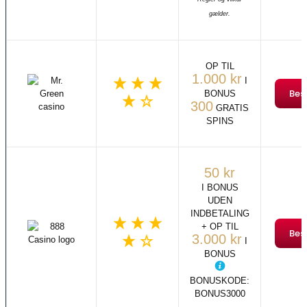
gælder.
OP TIL
1.000 kr
I
Bes
BONUS
300
GRATIS
SPINS
50 kr
I BONUS
UDEN
INDBETALING
+ OP TIL
Bes
3.000 kr
I
BONUS
BONUSKODE:
BONUS3000