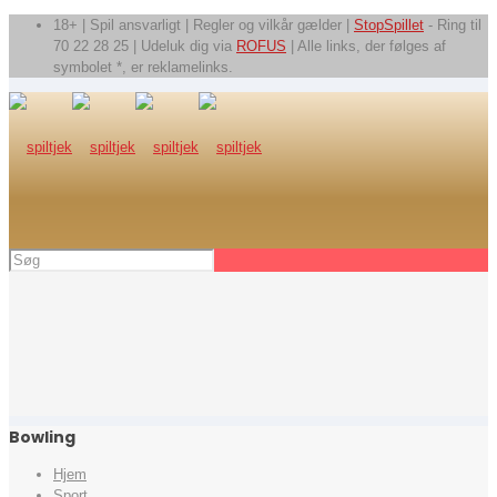
18+ | Spil ansvarligt | Regler og vilkår gælder |
StopSpillet
- Ring til
70 22 28 25 | Udeluk dig via
ROFUS
| Alle links, der følges af
symbolet *, er reklamelinks.
Bowling
Hjem
Sport