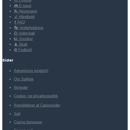
🚴 Cykling
🎮 E-sport
🏇 Hestesport
🤾 Håndbold
❓ FAQ
🎭 Underholdning
🏐 Volleyball
🎱 Snooker
♟️ Skak
⚽ Fodbold
Sider
Advertising (english)
Om Spiltjek
Nyheder
Cookie- og privatlivspolitik
Anmeldelser af Casinosider
Spil
Casino bonusser