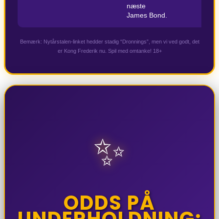
næste
James Bond.
Bemærk: Nytårstalen-linket hedder stadig “Dronnings”, men vi ved godt, det
er Kong Frederik nu. Spil med omtanke! 18+
✨
ODDS PÅ
UNDERHOLDNING: