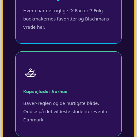
Hvem har det rigtige “X Factor”? Følg
bookmakernes favoritter og Blachmans
vrede her.
🚣
Kapsejlads i Aarhus
Bayer-reglen og de hurtigste både.
Oddse på det vildeste studenterevent i
Danmark.