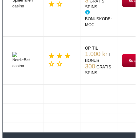
3
Bes
GRATIS
SPINS
BONUSKODE:
MOC
OP TIL
1.000 kr
I
Bes
BONUS
300
GRATIS
SPINS