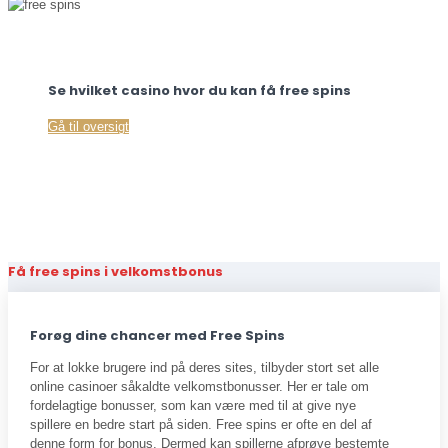
Se hvilket casino hvor du kan få free spins
Gå til oversigt
Få free spins i velkomstbonus
Forøg dine chancer med Free Spins
For at lokke brugere ind på deres sites, tilbyder stort set alle
online casinoer såkaldte velkomstbonusser. Her er tale om
fordelagtige bonusser, som kan være med til at give nye
spillere en bedre start på siden. Free spins er ofte en del af
denne form for bonus. Dermed kan spillerne afprøve bestemte