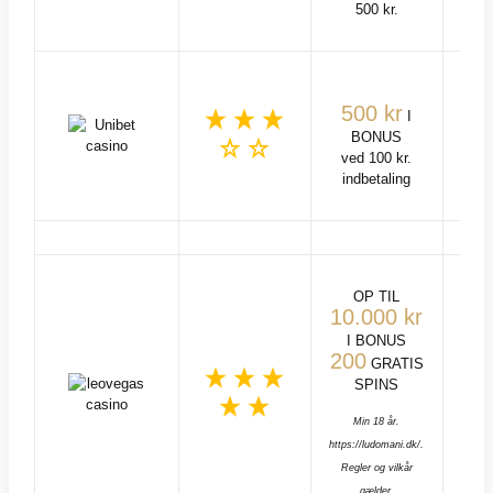
500 kr.
500 kr
I
BONUS
ved 100 kr.
indbetaling
OP TIL
10.000 kr
I BONUS
200
GRATIS
SPINS
Min 18 år.
https://ludomani.dk/.
Regler og vilkår
gælder.