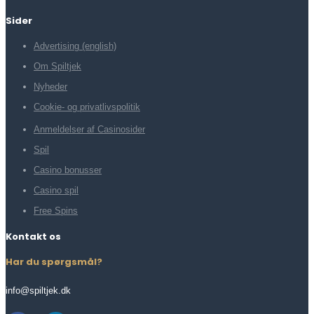
Sider
Advertising (english)
Om Spiltjek
Nyheder
Cookie- og privatlivspolitik
Anmeldelser af Casinosider
Spil
Casino bonusser
Casino spil
Free Spins
Kontakt os
Har du spørgsmål?
info@spiltjek.dk