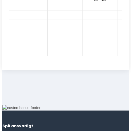
Spil ansvarligt