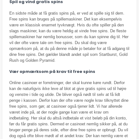
Spil og vind gratis spins
En sidste måde at få gratis spins på, er ved at spille sig til dem.
Free spins kan bruges på spillemaskiner. Det kan eksempelvis
være en klassisk enarmet tyvknægt. Hvis du ofte spiller på den
slags maskiner, kan du være heldig at vinde free spins. De fleste
spillemaskiner har nemlig bonusser, som du kan spinne dig til. Her
vil der ofte være tale om free spins. Du skal dog være
opmærksom på, at du på denne måde jo betaler for at få adgang til
dine free spins. Det gælder blandt andet spil som Startburst, Gold
Rush og Golden Pyramid.
Vær opmærksom på krav til free spins
Online casinoer er forretninger, der skal kunne køre rundt. Derfor
kan de naturligvis ikke leve af blot at give gratis spins ud til højre
og venstre i tide og utide. De bliver også nødt til selv at få lidt
penge i kassen. Derfor kan der ofte være nogle krav tilknyttet dine
free spins, som gør, at casinoer også tjener lidt. Vi har allerede
været inde på, at der nogle gange kan være et krav om
indbetaling. Her skal du altså indbetale et vist beløb på din konto,
før du får gratis spins. Dermed er casinoet nemlig sikker på, at du
bruger penge på deres side, efter dine free spins er opbrugt. Du vil
dog også ofte blive mødt af et andet krav. Der kan nemlig være et