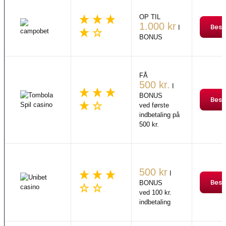
OP TIL
1.000 kr
Bes
I
BONUS
FÅ
500 kr.
I
BONUS
Bes
ved første
indbetaling på
500 kr.
500 kr
I
Bes
BONUS
ved 100 kr.
indbetaling