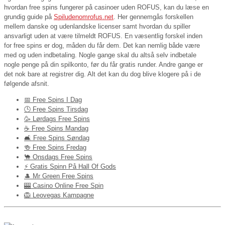
hvordan free spins fungerer på casinoer uden ROFUS, kan du læse en
grundig guide på
Spiludenomrofus.net
. Her gennemgås forskellen
mellem danske og udenlandske licenser samt hvordan du spiller
ansvarligt uden at være tilmeldt ROFUS. En væsentlig forskel inden
for free spins er dog, måden du får dem. Det kan nemlig både være
med og uden indbetaling. Nogle gange skal du altså selv indbetale
nogle penge på din spilkonto, før du får gratis runder. Andre gange er
det nok bare at registrer dig. Alt det kan du dog blive klogere på i de
følgende afsnit.
📅 Free Spins I Dag
🕒 Free Spins Tirsdag
🥳 Lørdags Free Spins
☕ Free Spins Mandag
🛋️ Free Spins Søndag
🍻 Free Spins Fredag
🐪 Onsdags Free Spins
⚡ Gratis Spinn På Hall Of Gods
🎩 Mr Green Free Spins
🎰 Casino Online Free Spin
🦁 Leovegas Kampagne