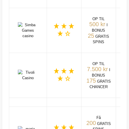
OP TIL
500 kr
I
BONUS
25
GRATIS
SPINS
OP TIL
7.500 kr
I
BONUS
175
GRATIS
CHANCER
Få
200
GRATIS