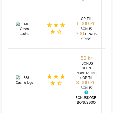
OP TIL
1.000 kr
I
BONUS
300
GRATIS
SPINS
50 kr
I BONUS
UDEN
INDBETALING
+ OP TIL
3.000 kr
I
BONUS
BONUSKODE:
BONUS3000