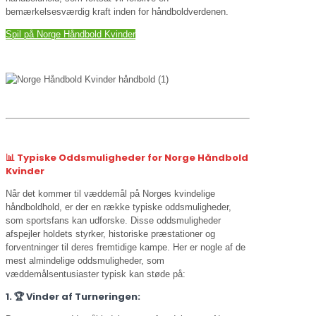
bemærkelsesværdig kraft inden for håndboldverdenen.
Spil på Norge Håndbold Kvinder
📊 Typiske Oddsmuligheder for Norge Håndbold
Kvinder
Når det kommer til væddemål på Norges kvindelige
håndboldhold, er der en række typiske oddsmuligheder,
som sportsfans kan udforske. Disse oddsmuligheder
afspejler holdets styrker, historiske præstationer og
forventninger til deres fremtidige kampe. Her er nogle af de
mest almindelige oddsmuligheder, som
væddemålsentusiaster typisk kan støde på:
1. 🏆 Vinder af Turneringen: