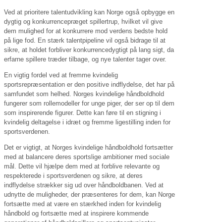
Ved at prioritere talentudvikling kan Norge også opbygge en
dygtig og konkurrencepræget spillertrup, hvilket vil give
dem mulighed for at konkurrere mod verdens bedste hold
på lige fod. En stærk talentpipeline vil også bidrage til at
sikre, at holdet forbliver konkurrencedygtigt på lang sigt, da
erfarne spillere træder tilbage, og nye talenter tager over.
En vigtig fordel ved at fremme kvindelig
sportsrepræsentation er den positive indflydelse, det har på
samfundet som helhed. Norges kvindelige håndboldhold
fungerer som rollemodeller for unge piger, der ser op til dem
som inspirerende figurer. Dette kan føre til en stigning i
kvindelig deltagelse i idræt og fremme ligestilling inden for
sportsverdenen.
Det er vigtigt, at Norges kvindelige håndboldhold fortsætter
med at balancere deres sportslige ambitioner med sociale
mål. Dette vil hjælpe dem med at forblive relevante og
respekterede i sportsverdenen og sikre, at deres
indflydelse strækker sig ud over håndboldbanen. Ved at
udnytte de muligheder, der præsenteres for dem, kan Norge
fortsætte med at være en stærkhed inden for kvindelig
håndbold og fortsætte med at inspirere kommende