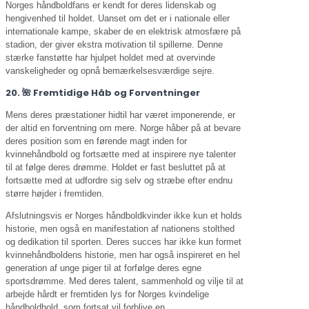
Norges håndboldfans er kendt for deres lidenskab og
hengivenhed til holdet. Uanset om det er i nationale eller
internationale kampe, skaber de en elektrisk atmosfære på
stadion, der giver ekstra motivation til spillerne. Denne
stærke fanstøtte har hjulpet holdet med at overvinde
vanskeligheder og opnå bemærkelsesværdige sejre.
20. 🌺 Fremtidige Håb og Forventninger
Mens deres præstationer hidtil har været imponerende, er
der altid en forventning om mere. Norge håber på at bevare
deres position som en førende magt inden for
kvinnehåndbold og fortsætte med at inspirere nye talenter
til at følge deres drømme. Holdet er fast besluttet på at
fortsætte med at udfordre sig selv og stræbe efter endnu
større højder i fremtiden.
Afslutningsvis er Norges håndboldkvinder ikke kun et holds
historie, men også en manifestation af nationens stolthed
og dedikation til sporten. Deres succes har ikke kun formet
kvinnehåndboldens historie, men har også inspireret en hel
generation af unge piger til at forfølge deres egne
sportsdrømme. Med deres talent, sammenhold og vilje til at
arbejde hårdt er fremtiden lys for Norges kvindelige
håndboldhold, som fortsat vil forblive en