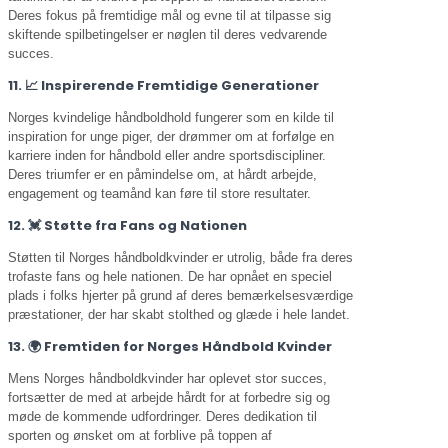
Deres fokus på fremtidige mål og evne til at tilpasse sig
skiftende spilbetingelser er nøglen til deres vedvarende
succes.
11. 📈 Inspirerende Fremtidige Generationer
Norges kvindelige håndboldhold fungerer som en kilde til
inspiration for unge piger, der drømmer om at forfølge en
karriere inden for håndbold eller andre sportsdiscipliner.
Deres triumfer er en påmindelse om, at hårdt arbejde,
engagement og teamånd kan føre til store resultater.
12. 💓 Støtte fra Fans og Nationen
Støtten til Norges håndboldkvinder er utrolig, både fra deres
trofaste fans og hele nationen. De har opnået en speciel
plads i folks hjerter på grund af deres bemærkelsesværdige
præstationer, der har skabt stolthed og glæde i hele landet.
13. 🌍 Fremtiden for Norges Håndbold Kvinder
Mens Norges håndboldkvinder har oplevet stor succes,
fortsætter de med at arbejde hårdt for at forbedre sig og
møde de kommende udfordringer. Deres dedikation til
sporten og ønsket om at forblive på toppen af