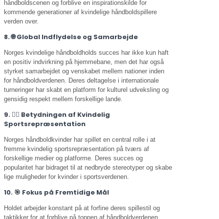
håndboldscenen og forblive en inspirationskilde for
kommende generationer af kvindelige håndboldspillere
verden over.
8. 🌐 Global Indflydelse og Samarbejde
Norges kvindelige håndboldholds succes har ikke kun haft
en positiv indvirkning på hjemmebane, men det har også
styrket samarbejdet og venskabet mellem nationer inden
for håndboldverdenen. Deres deltagelse i internationale
turneringer har skabt en platform for kulturel udveksling og
gensidig respekt mellem forskellige lande.
9. 🏃‍♀️ Betydningen af Kvindelig
Sportsrepræsentation
Norges håndboldkvinder har spillet en central rolle i at
fremme kvindelig sportsrepræsentation på tværs af
forskellige medier og platforme. Deres succes og
popularitet har bidraget til at nedbryde stereotyper og skabe
lige muligheder for kvinder i sportsverdenen.
10. 🎯 Fokus på Fremtidige Mål
Holdet arbejder konstant på at forfine deres spillestil og
taktikker for at forblive på toppen af ​​håndboldverdenen.