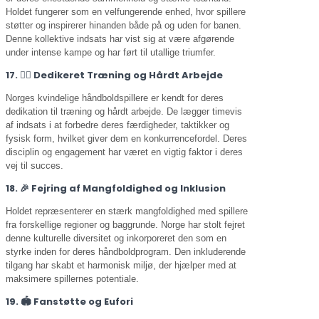
Holdet fungerer som en velfungerende enhed, hvor spillere
støtter og inspirerer hinanden både på og uden for banen.
Denne kollektive indsats har vist sig at være afgørende
under intense kampe og har ført til utallige triumfer.
17. 🏋️‍♀️ Dedikeret Træning og Hårdt Arbejde
Norges kvindelige håndboldspillere er kendt for deres
dedikation til træning og hårdt arbejde. De lægger timevis
af indsats i at forbedre deres færdigheder, taktikker og
fysisk form, hvilket giver dem en konkurrencefordel. Deres
disciplin og engagement har været en vigtig faktor i deres
vej til succes.
18. 🎉 Fejring af Mangfoldighed og Inklusion
Holdet repræsenterer en stærk mangfoldighed med spillere
fra forskellige regioner og baggrunde. Norge har stolt fejret
denne kulturelle diversitet og inkorporeret den som en
styrke inden for deres håndboldprogram. Den inkluderende
tilgang har skabt et harmonisk miljø, der hjælper med at
maksimere spillernes potentiale.
19. 🏟 Fanstøtte og Eufori