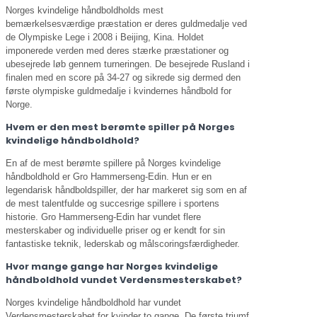
Norges kvindelige håndboldholds mest
bemærkelsesværdige præstation er deres guldmedalje ved
de Olympiske Lege i 2008 i Beijing, Kina. Holdet
imponerede verden med deres stærke præstationer og
ubesejrede løb gennem turneringen. De besejrede Rusland i
finalen med en score på 34-27 og sikrede sig dermed den
første olympiske guldmedalje i kvindernes håndbold for
Norge.
Hvem er den mest berømte spiller på Norges
kvindelige håndboldhold?
En af de mest berømte spillere på Norges kvindelige
håndboldhold er Gro Hammerseng-Edin. Hun er en
legendarisk håndboldspiller, der har markeret sig som en af
de mest talentfulde og succesrige spillere i sportens
historie. Gro Hammerseng-Edin har vundet flere
mesterskaber og individuelle priser og er kendt for sin
fantastiske teknik, lederskab og målscoringsfærdigheder.
Hvor mange gange har Norges kvindelige
håndboldhold vundet Verdensmesterskabet?
Norges kvindelige håndboldhold har vundet
Verdensmesterskabet for kvinder to gange. De første triumf