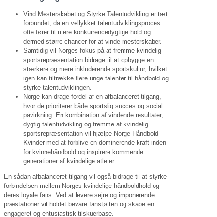
Vind Mesterskabet og Styrke Talentudvikling er tæt
forbundet, da en vellykket talentudviklingsproces
ofte fører til mere konkurrencedygtige hold og
dermed større chancer for at vinde mesterskaber.
Samtidig vil Norges fokus på at fremme kvindelig
sportsrepræsentation bidrage til at opbygge en
stærkere og mere inkluderende sportskultur, hvilket
igen kan tiltrække flere unge talenter til håndbold og
styrke talentudviklingen.
Norge kan drage fordel af en afbalanceret tilgang,
hvor de prioriterer både sportslig succes og social
påvirkning. En kombination af vindende resultater,
dygtig talentudvikling og fremme af kvindelig
sportsrepræsentation vil hjælpe Norge Håndbold
Kvinder med at forblive en dominerende kraft inden
for kvinnehåndbold og inspirere kommende
generationer af kvindelige atleter.
En sådan afbalanceret tilgang vil også bidrage til at styrke
forbindelsen mellem Norges kvindelige håndboldhold og
deres loyale fans. Ved at levere sejre og imponerende
præstationer vil holdet bevare fanstøtten og skabe en
engageret og entusiastisk tilskuerbase.