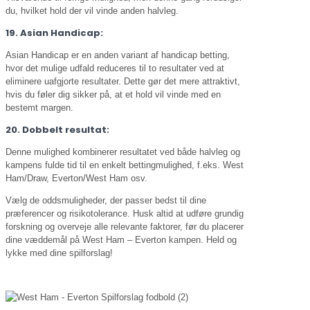
du, hvilket hold der vil vinde anden halvleg.
19. Asian Handicap:
Asian Handicap er en anden variant af handicap betting,
hvor det mulige udfald reduceres til to resultater ved at
eliminere uafgjorte resultater. Dette gør det mere attraktivt,
hvis du føler dig sikker på, at et hold vil vinde med en
bestemt margen.
20. Dobbelt resultat:
Denne mulighed kombinerer resultatet ved både halvleg og
kampens fulde tid til en enkelt bettingmulighed, f.eks. West
Ham/Draw, Everton/West Ham osv.
Vælg de oddsmuligheder, der passer bedst til dine
præferencer og risikotolerance. Husk altid at udføre grundig
forskning og overveje alle relevante faktorer, før du placerer
dine væddemål på West Ham – Everton kampen. Held og
lykke med dine spilforslag!