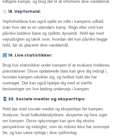
tidligere kampe, og brug det til at informere dine væddemål.
18. Vejrforhold:
Vejrforholdene kan også spille en rolle i kampens udfald,
især hvis det er en udendørs kamp. Regn eller vind kan
påvirke boldens bane og spillets dynamik. Hold øje med
vejrudsigten og tænk over, hvordan det kan påvirke begge
hold, før du placerer dine væddemål.
19. Live statistikker:
Brug live statistikker under kampen til at evaluere holdenes
præstationer. Disse opdaterede data kan give dig indsigt i,
hvordan kampen udvikler sig, og hvilket hold der har
overtaget. Det kan også hjælpe dig med at træffe
beslutninger om live betting undervejs i kampen.
20. Sociale medier og eksperttips:
Hold øje med sociale medier og eksperttips før kampen.
Analyser, hvad fodboldanalytikere, eksperter og fans siger
om kampen. Disse oplysninger kan give dig ekstra
perspektiver og indsigter, som du måske ikke har overvejet
før, og kan være nyttige i dine spilforslag.