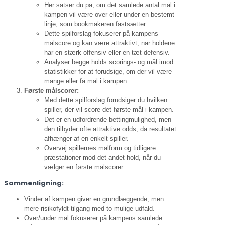
Her satser du på, om det samlede antal mål i
kampen vil være over eller under en bestemt
linje, som bookmakeren fastsætter.
Dette spilforslag fokuserer på kampens
målscore og kan være attraktivt, når holdene
har en stærk offensiv eller en tæt defensiv.
Analyser begge holds scorings- og mål imod
statistikker for at forudsige, om der vil være
mange eller få mål i kampen.
Første målscorer:
Med dette spilforslag forudsiger du hvilken
spiller, der vil score det første mål i kampen.
Det er en udfordrende bettingmulighed, men
den tilbyder ofte attraktive odds, da resultatet
afhænger af en enkelt spiller.
Overvej spillernes målform og tidligere
præstationer mod det andet hold, når du
vælger en første målscorer.
Sammenligning:
Vinder af kampen giver en grundlæggende, men
mere risikofyldt tilgang med to mulige udfald.
Over/under mål fokuserer på kampens samlede