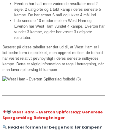
Everton har haft mere varierede resultater med 2
sejre, 2 uafgjorte og 1 tabt kamp i deres seneste 5
kampe. De har scoret 6 mål og lukket 4 mål ind.
I de seneste 10 møder mellem West Ham og
Everton har West Ham vundet 4 kampe, Everton har
vundet 3 kampe, og der har været 3 uafgjorte
resultater.
Baseret på disse tabeller ser det ud til, at West Ham er i
lidt bedre form i øjeblikket, men opgøret mellem de to hold
har været relativt jævnbyrdigt i deres seneste indbyrdes
kampe. Dette er vigtig information at tage i betragtning, når
man laver spilforslag til kampen.
West Ham – Everton Spilforslag: Generelle
Spørgsmål og Betragtninger
Hvad er formen for begge hold før kampen?