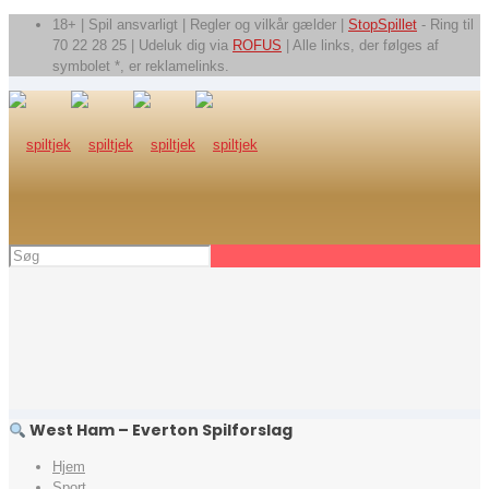
18+ | Spil ansvarligt | Regler og vilkår gælder |
StopSpillet
- Ring til
70 22 28 25 | Udeluk dig via
ROFUS
| Alle links, der følges af
symbolet *, er reklamelinks.
West Ham – Everton Spilforslag
Hjem
Sport