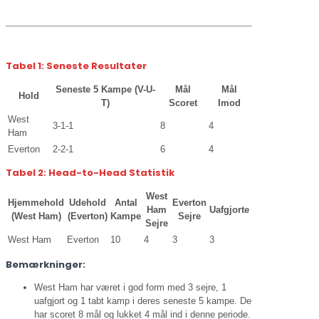
Tabel 1: Seneste Resultater
Seneste 5 Kampe (V-U-
Mål
Mål
Hold
T)
Scoret
Imod
West
3-1-1
8
4
Ham
Everton
2-2-1
6
4
Tabel 2: Head-to-Head Statistik
West
Hjemmehold
Udehold
Antal
Everton
Ham
Uafgjorte
(West Ham)
(Everton)
Kampe
Sejre
Sejre
West Ham
Everton
10
4
3
3
Bemærkninger:
West Ham har været i god form med 3 sejre, 1
uafgjort og 1 tabt kamp i deres seneste 5 kampe. De
har scoret 8 mål og lukket 4 mål ind i denne periode.