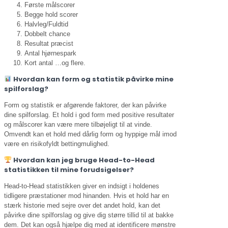
Første målscorer
Begge hold scorer
Halvleg/Fuldtid
Dobbelt chance
Resultat præcist
Antal hjørnespark
Kort antal …og flere.
Hvordan kan form og statistik påvirke mine
spilforslag?
Form og statistik er afgørende faktorer, der kan påvirke
dine spilforslag. Et hold i god form med positive resultater
og målscorer kan være mere tilbøjeligt til at vinde.
Omvendt kan et hold med dårlig form og hyppige mål imod
være en risikofyldt bettingmulighed.
Hvordan kan jeg bruge Head-to-Head
statistikken til mine forudsigelser?
Head-to-Head statistikken giver en indsigt i holdenes
tidligere præstationer mod hinanden. Hvis et hold har en
stærk historie med sejre over det andet hold, kan det
påvirke dine spilforslag og give dig større tillid til at bakke
dem. Det kan også hjælpe dig med at identificere mønstre