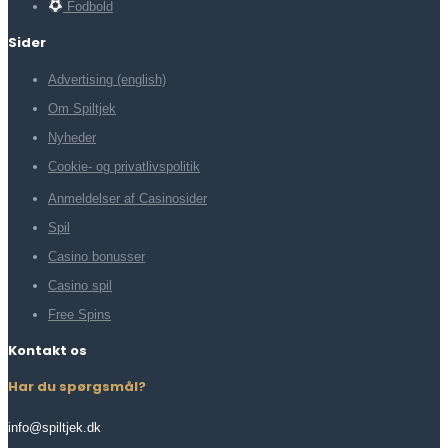
Fodbold
Sider
Advertising (english)
Om Spiltjek
Nyheder
Cookie- og privatlivspolitik
Anmeldelser af Casinosider
Spil
Casino bonusser
Casino spil
Free Spins
Kontakt os
Har du spørgsmål?
info@spiltjek.dk