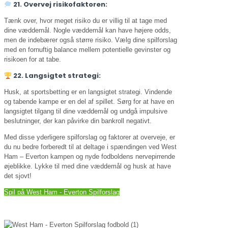
21. Overvej risikofaktoren:
Tænk over, hvor meget risiko du er villig til at tage med
dine væddemål. Nogle væddemål kan have højere odds,
men de indebærer også større risiko. Vælg dine spilforslag
med en fornuftig balance mellem potentielle gevinster og
risikoen for at tabe.
22. Langsigtet strategi:
Husk, at sportsbetting er en langsigtet strategi. Vindende
og tabende kampe er en del af spillet. Sørg for at have en
langsigtet tilgang til dine væddemål og undgå impulsive
beslutninger, der kan påvirke din bankroll negativt.
Med disse yderligere spilforslag og faktorer at overveje, er
du nu bedre forberedt til at deltage i spændingen ved West
Ham – Everton kampen og nyde fodboldens nervepirrende
øjeblikke. Lykke til med dine væddemål og husk at have
det sjovt!
Spil på West Ham - Everton Spilforslag