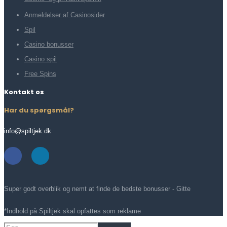
Anmeldelser af Casinosider
Spil
Casino bonusser
Casino spil
Free Spins
Kontakt os
Har du spørgsmål?
info@spiltjek.dk
Super godt overblik og nemt at finde de bedste bonusser - Gitte
*Indhold på Spiltjek skal opfattes som reklame