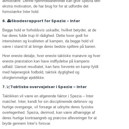
atmosfære. Denne hjemmebanefordel kan give Spezia den
ekstra motivation, de har brug for for at udfordre det
formstærke Inter hold.
6. 🚑Skadesrapport for Spezia – Inter
Begge hold er forholdsvis uskadte, hvilket betyder, at de
har deres fulde trup til rådighed. Dette lover godt for
intensiteten og kvaliteten af kampen, da begge hold vil
være i stand til at bringe deres bedste spillere på banen.
Hver eneste detalje, hver eneste taktiske manøvre og hver
eneste præstation kan have indflydelse på kampens
udfald. Uanset resultatet, kan fans forvente en kamp fyldt
med højenergisk fodbold, taktisk dygtighed og
uforglemmelige øjeblikke.
7. 📈Taktiske overvejelser i Spezia – Inter
Taktikken vil være en afgørende faktor i Spezia – Inter
matchet. Inter, kendt for sin disciplinerede defensiv og
hurtige overgange, vil forsøge at udnytte deres fysiske
overlegenhed. Spezia, derimod, kan være afhængige af
deres hurtige kontraangreb og præcise afleveringer for at
bryde gennem Inter’s forsvar.