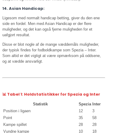
14. Asian Handicap:
Ligesom med normalt handicap betting, giver du den ene
side en fordel. Men med Asian Handicap er der flere
muligheder, og det kan også fjerne muligheden for et
uafgjort resultat.
Disse er blot nogle af de mange væddemåls muligheder,
der typisk findes for fodboldkampe som Spezia – Inter.
Som altid er det vigtigt at være opmærksom på oddsene,
og at vædde ansvarligt.
📊
Tabel 1: Holdstatistikker for Spezia og Inter
Statistik
Spezia
Inter
Position i ligaen
12
3
Point
35
58
Kampe spillet
28
28
Vundne kampe
10
18