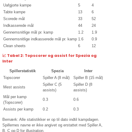
Uafgjorte kampe
5
4
Tabte kampe
13
6
Scorede mål
33
52
Indkasserede mål
44
24
Gennemsnitlige mål pr. kamp
1.2
1.9
Gennemsnitlige indkasserede mål pr. kamp
1.6
0.9
Clean sheets
6
12
📈
Tabel 2: Topscorer og assist for Spezia og
Inter
Spillerstatistik
Spezia
Inter
Topscorer
Spiller A (8 mål)
Spiller B (15 mål)
Spiller C (5
Spiller D (8
Mest assists
assists)
assists)
Mål per kamp
0.3
0.6
(Topscorer)
Assists per kamp
0.2
0.3
Bemærk: Alle statistikker er op til dato indtil kampdagen.
Spillernes navne er ikke angivet og erstattet med Spiller A,
B, C og D for illustration.