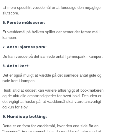
Et mere specifikt væddemål er at forudsige den nøjagtige
slutscore.
6. Første målscorer:
Et væddemål på hvilken spiller der scorer det første mål i
kampen.
7. Antal hjørnespark:
Du kan vædde på det samlede antal hjørnespark i kampen.
8. Antal kort:
Det er også muligt at vædde på det samlede antal gule og
røde kort i kampen.
Husk altid at oddset kan variere afhængigt af bookmakeren
og de aktuelle omstændigheder for hvert hold. Desuden er
det vigtigt at huske på, at væddemål skal være ansvarligt
og kun for sjov.
9. Handicap betting:
Dette er en form for væddemål, hvor den ene side får en
“forspring”. For eksempel, hvis du vædder på Inter med et