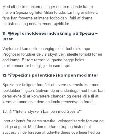
Med alt dette i tankerne, ligger en spændende kamp
mellem Spezia og Inter Milan forude. En ting er sikkert,
fans kan forvente et intens fodboldspil fuld af drama,
taktisk duel og nervepirrende øjeblikke.
11. 🌦️Vejrforholdenes indvirkning på Spezia –
Inter
Vejrforhold kan spille en vigtig rolle i fodboldkampe.
Prognoser forudser delvis skyet vejr, ideelle forhold for en
god kamp. Et tørt terræn vil gavne begge holds
præferencer for hurtigt, jordbaseret spil.
12. 💡Spezia’s potentiale i kampen mod Inter
Spezia har tidligere formået at levere overraskelser mod
topklubber i ligaen. Selvom de er underdogs mod Inter, kan
deres evne til at konvertere chancer, og deres vilje til at
kæmpe kunne give dem en konkurrencedygtig fordel.
13. 🔝**Inter’s styrker i kampen mod Spezia**
Inter er kendt for deres stærke, velorganiserede forsvar og
farlige angreb. Med deres erfarne trup og historie af
succes, vil de forsøge at udnytte deres overlegenhed og