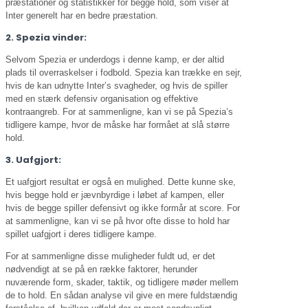
præstationer og statistikker for begge hold, som viser at
Inter generelt har en bedre præstation.
2. Spezia vinder:
Selvom Spezia er underdogs i denne kamp, er der altid
plads til overraskelser i fodbold. Spezia kan trække en sejr,
hvis de kan udnytte Inter’s svagheder, og hvis de spiller
med en stærk defensiv organisation og effektive
kontraangreb. For at sammenligne, kan vi se på Spezia’s
tidligere kampe, hvor de måske har formået at slå større
hold.
3. Uafgjort:
Et uafgjort resultat er også en mulighed. Dette kunne ske,
hvis begge hold er jævnbyrdige i løbet af kampen, eller
hvis de begge spiller defensivt og ikke formår at score. For
at sammenligne, kan vi se på hvor ofte disse to hold har
spillet uafgjort i deres tidligere kampe.
For at sammenligne disse muligheder fuldt ud, er det
nødvendigt at se på en række faktorer, herunder
nuværende form, skader, taktik, og tidligere møder mellem
de to hold. En sådan analyse vil give en mere fuldstændig