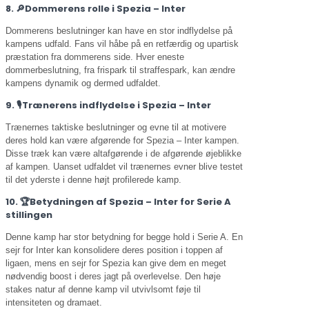
8. 🔎Dommerens rolle i Spezia – Inter
Dommerens beslutninger kan have en stor indflydelse på
kampens udfald. Fans vil håbe på en retfærdig og upartisk
præstation fra dommerens side. Hver eneste
dommerbeslutning, fra frispark til straffespark, kan ændre
kampens dynamik og dermed udfaldet.
9. 🎙️Trænerens indflydelse i Spezia – Inter
Trænernes taktiske beslutninger og evne til at motivere
deres hold kan være afgørende for Spezia – Inter kampen.
Disse træk kan være altafgørende i de afgørende øjeblikke
af kampen. Uanset udfaldet vil trænernes evner blive testet
til det yderste i denne højt profilerede kamp.
10. 🏆Betydningen af Spezia – Inter for Serie A
stillingen
Denne kamp har stor betydning for begge hold i Serie A. En
sejr for Inter kan konsolidere deres position i toppen af
ligaen, mens en sejr for Spezia kan give dem en meget
nødvendig boost i deres jagt på overlevelse. Den høje
stakes natur af denne kamp vil utvivlsomt føje til
intensiteten og dramaet.