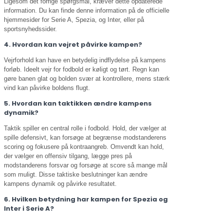
Ligesom det forrige spørgsmål, kræver dette opdaterede
information. Du kan finde denne information på de officielle
hjemmesider for Serie A, Spezia, og Inter, eller på
sportsnyhedssider.
4. Hvordan kan vejret påvirke kampen?
Vejrforhold kan have en betydelig indflydelse på kampens
forløb. Ideelt vejr for fodbold er køligt og tørt. Regn kan
gøre banen glat og bolden svær at kontrollere, mens stærk
vind kan påvirke boldens flugt.
5. Hvordan kan taktikken ændre kampens
dynamik?
Taktik spiller en central rolle i fodbold. Hold, der vælger at
spille defensivt, kan forsøge at begrænse modstanderens
scoring og fokusere på kontraangreb. Omvendt kan hold,
der vælger en offensiv tilgang, lægge pres på
modstanderens forsvar og forsøge at score så mange mål
som muligt. Disse taktiske beslutninger kan ændre
kampens dynamik og påvirke resultatet.
6. Hvilken betydning har kampen for Spezia og
Inter i Serie A?