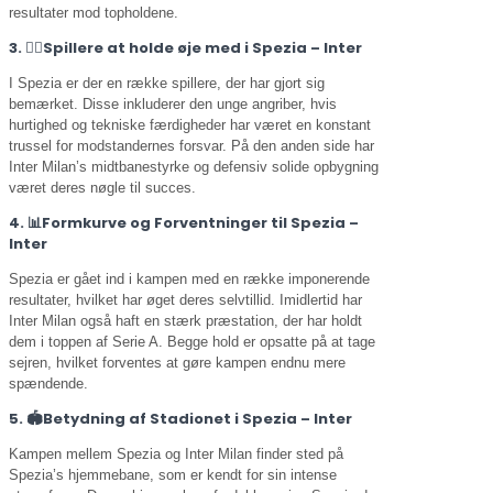
resultater mod topholdene.
3. 🏃‍♂️Spillere at holde øje med i Spezia – Inter
I Spezia er der en række spillere, der har gjort sig
bemærket. Disse inkluderer den unge angriber, hvis
hurtighed og tekniske færdigheder har været en konstant
trussel for modstandernes forsvar. På den anden side har
Inter Milan’s midtbanestyrke og defensiv solide opbygning
været deres nøgle til succes.
4. 📊Formkurve og Forventninger til Spezia –
Inter
Spezia er gået ind i kampen med en række imponerende
resultater, hvilket har øget deres selvtillid. Imidlertid har
Inter Milan også haft en stærk præstation, der har holdt
dem i toppen af Serie A. Begge hold er opsatte på at tage
sejren, hvilket forventes at gøre kampen endnu mere
spændende.
5. 🏟️Betydning af Stadionet i Spezia – Inter
Kampen mellem Spezia og Inter Milan finder sted på
Spezia’s hjemmebane, som er kendt for sin intense