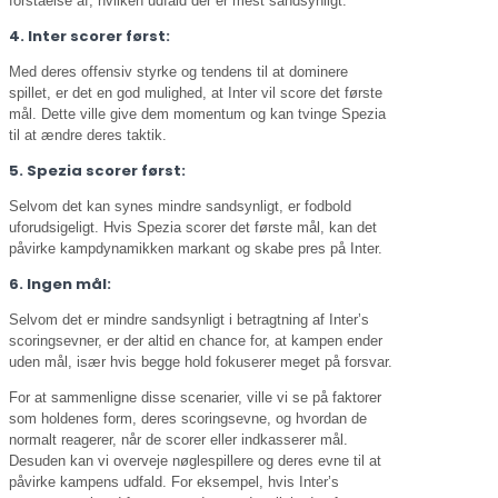
forståelse af, hvilken udfald der er mest sandsynligt.
4. Inter scorer først:
Med deres offensiv styrke og tendens til at dominere
spillet, er det en god mulighed, at Inter vil score det første
mål. Dette ville give dem momentum og kan tvinge Spezia
til at ændre deres taktik.
5. Spezia scorer først:
Selvom det kan synes mindre sandsynligt, er fodbold
uforudsigeligt. Hvis Spezia scorer det første mål, kan det
påvirke kampdynamikken markant og skabe pres på Inter.
6. Ingen mål:
Selvom det er mindre sandsynligt i betragtning af Inter’s
scoringsevner, er der altid en chance for, at kampen ender
uden mål, især hvis begge hold fokuserer meget på forsvar.
For at sammenligne disse scenarier, ville vi se på faktorer
som holdenes form, deres scoringsevne, og hvordan de
normalt reagerer, når de scorer eller indkasserer mål.
Desuden kan vi overveje nøglespillere og deres evne til at
påvirke kampens udfald. For eksempel, hvis Inter’s