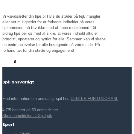
Vi værdsætter din hjælp! Hvis du støder på fejl, mangler
eller ser muligheder for at forbedre indholdet på vores
hjemmeside, så tøv ikke med at tippe redaktionen. Dit
bidrag hjælper os med at sikre, at vores indhold altid er
præcist, opdateret og nyttigt for alle. Sammen kan vi skabe
en bedre oplevelse for alle besøgende på vores side. På
forhånd tak for din støtte og engagement!
Spil ansvarligt
Find information om ansvarligt spil hos
CENTER FOR LUDOMANI.
4.7/5 baseret på 53 anmeldelser
Skriv anmeldelse af SpilTjek
Sport