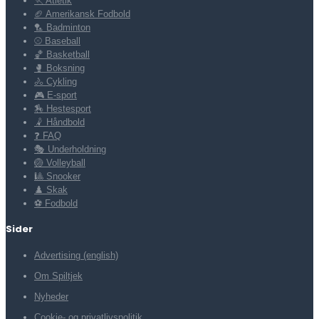
🏃 Atletik
🏈 Amerikansk Fodbold
🏸 Badminton
⚾ Baseball
🏀 Basketball
🥊 Boksning
🚴 Cykling
🎮 E-sport
🏇 Hestesport
🤾 Håndbold
❓ FAQ
🎭 Underholdning
🏐 Volleyball
🎱 Snooker
♟️ Skak
⚽ Fodbold
Sider
Advertising (english)
Om Spiltjek
Nyheder
Cookie- og privatlivspolitik