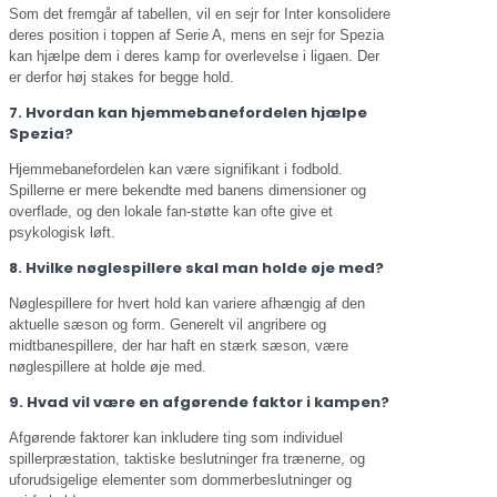
Som det fremgår af tabellen, vil en sejr for Inter konsolidere
deres position i toppen af Serie A, mens en sejr for Spezia
kan hjælpe dem i deres kamp for overlevelse i ligaen. Der
er derfor høj stakes for begge hold.
7. Hvordan kan hjemmebanefordelen hjælpe
Spezia?
Hjemmebanefordelen kan være signifikant i fodbold.
Spillerne er mere bekendte med banens dimensioner og
overflade, og den lokale fan-støtte kan ofte give et
psykologisk løft.
8. Hvilke nøglespillere skal man holde øje med?
Nøglespillere for hvert hold kan variere afhængig af den
aktuelle sæson og form. Generelt vil angribere og
midtbanespillere, der har haft en stærk sæson, være
nøglespillere at holde øje med.
9. Hvad vil være en afgørende faktor i kampen?
Afgørende faktorer kan inkludere ting som individuel
spillerpræstation, taktiske beslutninger fra trænerne, og
uforudsigelige elementer som dommerbeslutninger og