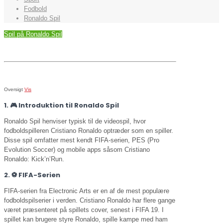
Fodbold
Ronaldo Spil
Spil på Ronaldo Spil
Oversigt
Vis
1. 🎮 Introduktion til Ronaldo Spil
Ronaldo Spil henviser typisk til de videospil, hvor
fodboldspilleren Cristiano Ronaldo optræder som en spiller.
Disse spil omfatter mest kendt FIFA-serien, PES (Pro
Evolution Soccer) og mobile apps såsom Cristiano
Ronaldo: Kick’n’Run.
2. ⚽ FIFA-Serien
FIFA-serien fra Electronic Arts er en af de mest populære
fodboldspilserier i verden. Cristiano Ronaldo har flere gange
været præsenteret på spillets cover, senest i FIFA 19. I
spillet kan brugere styre Ronaldo, spille kampe med ham