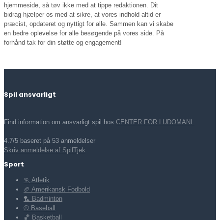
hjemmeside, så tøv ikke med at tippe redaktionen. Dit
bidrag hjælper os med at sikre, at vores indhold altid er
præcist, opdateret og nyttigt for alle. Sammen kan vi skabe
en bedre oplevelse for alle besøgende på vores side. På
forhånd tak for din støtte og engagement!
Spil ansvarligt
Find information om ansvarligt spil hos
CENTER FOR LUDOMANI.
4.7/5 baseret på 53 anmeldelser
Skriv anmeldelse af SpilTjek
Sport
🏃 Atletik
🏈 Amerikansk Fodbold
🏸 Badminton
⚾ Baseball
🏀 Basketball