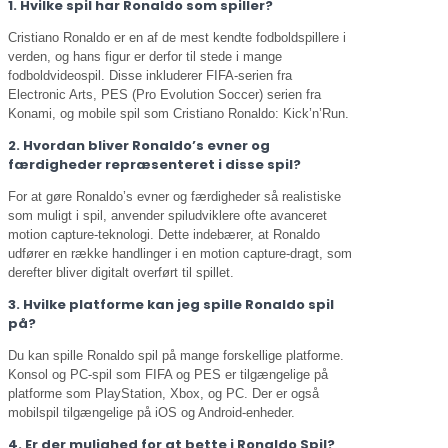
1. Hvilke spil har Ronaldo som spiller?
Cristiano Ronaldo er en af de mest kendte fodboldspillere i
verden, og hans figur er derfor til stede i mange
fodboldvideospil. Disse inkluderer FIFA-serien fra
Electronic Arts, PES (Pro Evolution Soccer) serien fra
Konami, og mobile spil som Cristiano Ronaldo: Kick’n’Run.
2. Hvordan bliver Ronaldo’s evner og
færdigheder repræsenteret i disse spil?
For at gøre Ronaldo’s evner og færdigheder så realistiske
som muligt i spil, anvender spiludviklere ofte avanceret
motion capture-teknologi. Dette indebærer, at Ronaldo
udfører en række handlinger i en motion capture-dragt, som
derefter bliver digitalt overført til spillet.
3. Hvilke platforme kan jeg spille Ronaldo spil
på?
Du kan spille Ronaldo spil på mange forskellige platforme.
Konsol og PC-spil som FIFA og PES er tilgængelige på
platforme som PlayStation, Xbox, og PC. Der er også
mobilspil tilgængelige på iOS og Android-enheder.
4. Er der mulighed for at bette i Ronaldo Spil?