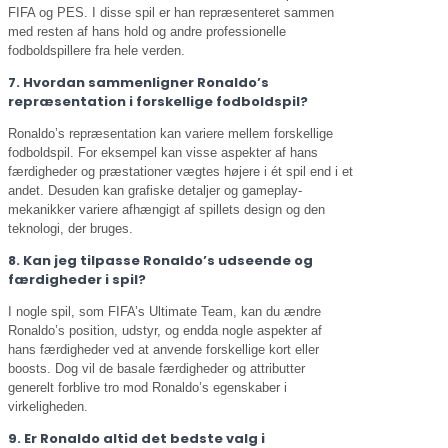
FIFA og PES. I disse spil er han repræsenteret sammen
med resten af hans hold og andre professionelle
fodboldspillere fra hele verden.
7. Hvordan sammenligner Ronaldo’s
repræsentation i forskellige fodboldspil?
Ronaldo’s repræsentation kan variere mellem forskellige
fodboldspil. For eksempel kan visse aspekter af hans
færdigheder og præstationer vægtes højere i ét spil end i et
andet. Desuden kan grafiske detaljer og gameplay-
mekanikker variere afhængigt af spillets design og den
teknologi, der bruges.
8. Kan jeg tilpasse Ronaldo’s udseende og
færdigheder i spil?
I nogle spil, som FIFA’s Ultimate Team, kan du ændre
Ronaldo’s position, udstyr, og endda nogle aspekter af
hans færdigheder ved at anvende forskellige kort eller
boosts. Dog vil de basale færdigheder og attributter
generelt forblive tro mod Ronaldo’s egenskaber i
virkeligheden.
9. Er Ronaldo altid det bedste valg i