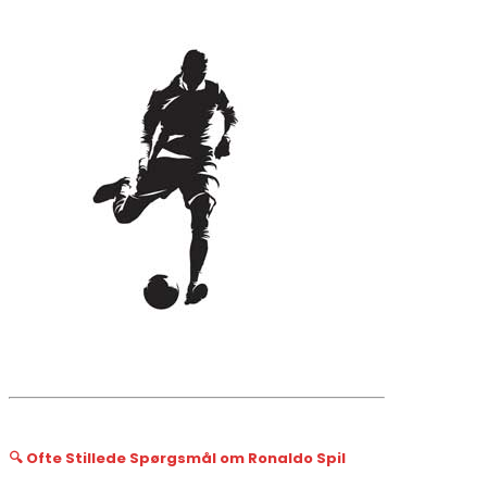
🔍 Ofte Stillede Spørgsmål om Ronaldo Spil