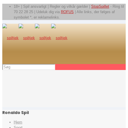
18+ | Spil ansvarligt | Regler og vilkår gælder |
StopSpillet
- Ring til
70 22 28 25 | Udeluk dig via
ROFUS
| Alle links, der følges af
symbolet *, er reklamelinks.
Ronaldo Spil
Hjem
Sport