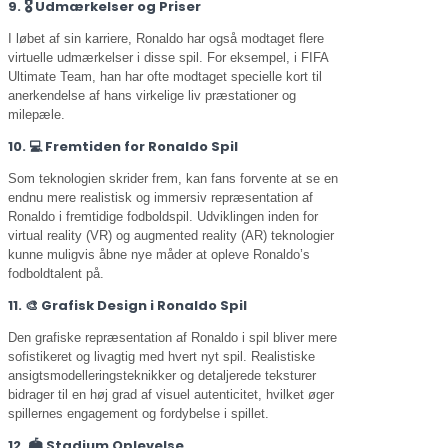
9. 🎖️ Udmærkelser og Priser
I løbet af sin karriere, Ronaldo har også modtaget flere
virtuelle udmærkelser i disse spil. For eksempel, i FIFA
Ultimate Team, han har ofte modtaget specielle kort til
anerkendelse af hans virkelige liv præstationer og
milepæle.
10. 💻 Fremtiden for Ronaldo Spil
Som teknologien skrider frem, kan fans forvente at se en
endnu mere realistisk og immersiv repræsentation af
Ronaldo i fremtidige fodboldspil. Udviklingen inden for
virtual reality (VR) og augmented reality (AR) teknologier
kunne muligvis åbne nye måder at opleve Ronaldo’s
fodboldtalent på.
11. 🎨 Grafisk Design i Ronaldo Spil
Den grafiske repræsentation af Ronaldo i spil bliver mere
sofistikeret og livagtig med hvert nyt spil. Realistiske
ansigtsmodelleringsteknikker og detaljerede teksturer
bidrager til en høj grad af visuel autenticitet, hvilket øger
spillernes engagement og fordybelse i spillet.
12. 🏟️ Stadium Oplevelse