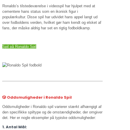
Ronaldo’s tilstedeværelse i videospil har hjulpet med at
cementere hans status som en ikonisk figur i
populærkultur. Disse spil har udvidet hans appel langt ud
over fodboldens verden, hvilket gør ham kendt og elsket af
fans, der måske aldrig har set en rigtig fodboldkamp.
Spil på Ronaldo Spil
🎲 Oddsmuligheder i Ronaldo Spil
Oddsmuligheder i Ronaldo spil varierer stærkt afhængigt af
den specifikke spiltype og de omstændigheder, der omgiver
det. Her er nogle eksempler på typiske oddsmuligheder:
1. Antal Mål: