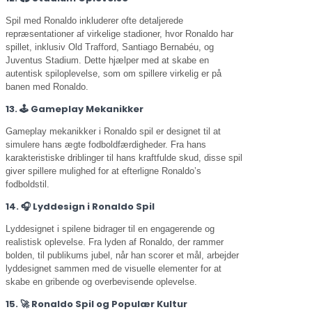
Spil med Ronaldo inkluderer ofte detaljerede
repræsentationer af virkelige stadioner, hvor Ronaldo har
spillet, inklusiv Old Trafford, Santiago Bernabéu, og
Juventus Stadium. Dette hjælper med at skabe en
autentisk spiloplevelse, som om spillere virkelig er på
banen med Ronaldo.
13. 🕹️ Gameplay Mekanikker
Gameplay mekanikker i Ronaldo spil er designet til at
simulere hans ægte fodboldfærdigheder. Fra hans
karakteristiske driblinger til hans kraftfulde skud, disse spil
giver spillere mulighed for at efterligne Ronaldo’s
fodboldstil.
14. 🎧 Lyddesign i Ronaldo Spil
Lyddesignet i spilene bidrager til en engagerende og
realistisk oplevelse. Fra lyden af ​​Ronaldo, der rammer
bolden, til publikums jubel, når han scorer et mål, arbejder
lyddesignet sammen med de visuelle elementer for at
skabe en gribende og overbevisende oplevelse.
15. 🚀 Ronaldo Spil og Populær Kultur