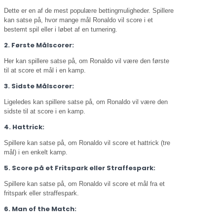
Dette er en af de mest populære bettingmuligheder. Spillere
kan satse på, hvor mange mål Ronaldo vil score i et
bestemt spil eller i løbet af en turnering.
2. Første Målscorer:
Her kan spillere satse på, om Ronaldo vil være den første
til at score et mål i en kamp.
3. Sidste Målscorer:
Ligeledes kan spillere satse på, om Ronaldo vil være den
sidste til at score i en kamp.
4. Hattrick:
Spillere kan satse på, om Ronaldo vil score et hattrick (tre
mål) i en enkelt kamp.
5. Score på et Fritspark eller Straffespark:
Spillere kan satse på, om Ronaldo vil score et mål fra et
fritspark eller straffespark.
6. Man of the Match: