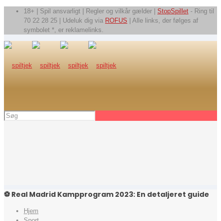
18+ | Spil ansvarligt | Regler og vilkår gælder |
StopSpillet
- Ring til
70 22 28 25 | Udeluk dig via
ROFUS
| Alle links, der følges af
symbolet *, er reklamelinks.
⚽️ Real Madrid Kampprogram 2023: En detaljeret guide
Hjem
Sport