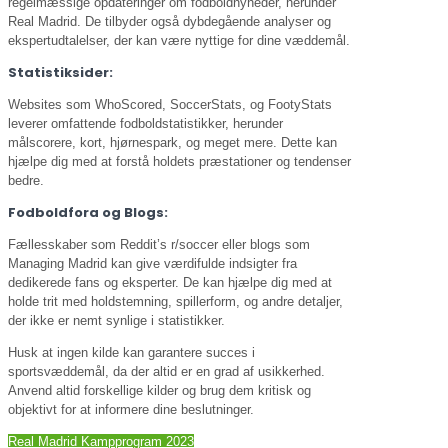
regelmæssige opdateringer om fodboldnyheder, herunder
Real Madrid. De tilbyder også dybdegående analyser og
ekspertudtalelser, der kan være nyttige for dine væddemål.
Statistiksider:
Websites som WhoScored, SoccerStats, og FootyStats
leverer omfattende fodboldstatistikker, herunder
målscorere, kort, hjørnespark, og meget mere. Dette kan
hjælpe dig med at forstå holdets præstationer og tendenser
bedre.
Fodboldfora og Blogs:
Fællesskaber som Reddit’s r/soccer eller blogs som
Managing Madrid kan give værdifulde indsigter fra
dedikerede fans og eksperter. De kan hjælpe dig med at
holde trit med holdstemning, spillerform, og andre detaljer,
der ikke er nemt synlige i statistikker.
Husk at ingen kilde kan garantere succes i
sportsvæddemål, da der altid er en grad af usikkerhed.
Anvend altid forskellige kilder og brug dem kritisk og
objektivt for at informere dine beslutninger.
Real Madrid Kampprogram 2023