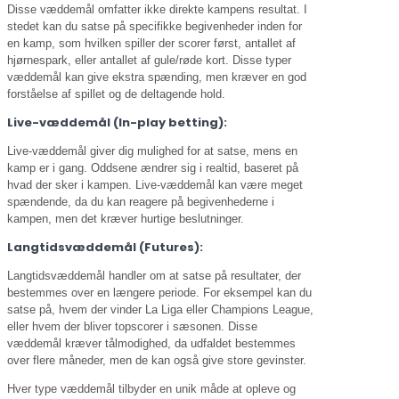
Disse væddemål omfatter ikke direkte kampens resultat. I
stedet kan du satse på specifikke begivenheder inden for
en kamp, som hvilken spiller der scorer først, antallet af
hjørnespark, eller antallet af gule/røde kort. Disse typer
væddemål kan give ekstra spænding, men kræver en god
forståelse af spillet og de deltagende hold.
Live-væddemål
(In-play betting)
:
Live-væddemål giver dig mulighed for at satse, mens en
kamp er i gang. Oddsene ændrer sig i realtid, baseret på
hvad der sker i kampen. Live-væddemål kan være meget
spændende, da du kan reagere på begivenhederne i
kampen, men det kræver hurtige beslutninger.
Langtidsvæddemål (Futures):
Langtidsvæddemål handler om at satse på resultater, der
bestemmes over en længere periode. For eksempel kan du
satse på, hvem der vinder La Liga eller Champions League,
eller hvem der bliver topscorer i sæsonen. Disse
væddemål kræver tålmodighed, da udfaldet bestemmes
over flere måneder, men de kan også give store gevinster.
Hver type væddemål tilbyder en unik måde at opleve og