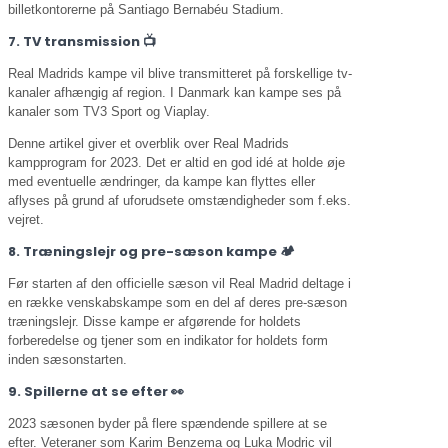
billetkontorerne på Santiago Bernabéu Stadium.
7. TV transmission 📺
Real Madrids kampe vil blive transmitteret på forskellige tv-
kanaler afhængig af region. I Danmark kan kampe ses på
kanaler som TV3 Sport og Viaplay.
Denne artikel giver et overblik over Real Madrids
kampprogram for 2023. Det er altid en god idé at holde øje
med eventuelle ændringer, da kampe kan flyttes eller
aflyses på grund af uforudsete omstændigheder som f.eks.
vejret.
8. Træningslejr og pre-sæson kampe 🏕️
Før starten af den officielle sæson vil Real Madrid deltage i
en række venskabskampe som en del af deres pre-sæson
træningslejr. Disse kampe er afgørende for holdets
forberedelse og tjener som en indikator for holdets form
inden sæsonstarten.
9. Spillerne at se efter 👀
2023 sæsonen byder på flere spændende spillere at se
efter. Veteraner som Karim Benzema og Luka Modric vil