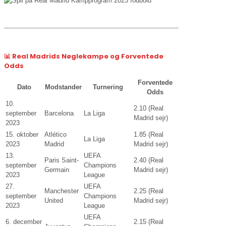
📊 Real Madrids Nøglekampe og Forventede
Odds
Forventede
Dato
Modstander
Turnering
Odds
10.
2.10 (Real
september
Barcelona
La Liga
Madrid sejr)
2023
15. oktober
Atlético
1.85 (Real
La Liga
2023
Madrid
Madrid sejr)
13.
UEFA
Paris Saint-
2.40 (Real
september
Champions
Germain
Madrid sejr)
2023
League
27.
UEFA
Manchester
2.25 (Real
september
Champions
United
Madrid sejr)
2023
League
UEFA
6. december
2.15 (Real