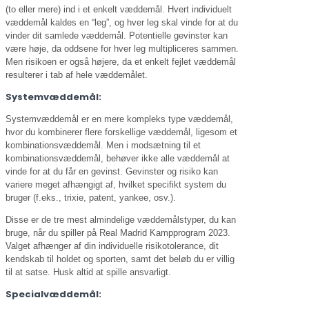
(to eller mere) ind i et enkelt væddemål. Hvert individuelt
væddemål kaldes en “leg”, og hver leg skal vinde for at du
vinder dit samlede væddemål. Potentielle gevinster kan
være høje, da oddsene for hver leg multipliceres sammen.
Men risikoen er også højere, da et enkelt fejlet væddemål
resulterer i tab af hele væddemålet.
Systemvæddemål:
Systemvæddemål er en mere kompleks type væddemål,
hvor du kombinerer flere forskellige væddemål, ligesom et
kombinationsvæddemål. Men i modsætning til et
kombinationsvæddemål, behøver ikke alle væddemål at
vinde for at du får en gevinst. Gevinster og risiko kan
variere meget afhængigt af, hvilket specifikt system du
bruger (f.eks., trixie, patent, yankee, osv.).
Disse er de tre mest almindelige væddemålstyper, du kan
bruge, når du spiller på Real Madrid Kampprogram 2023.
Valget afhænger af din individuelle risikotolerance, dit
kendskab til holdet og sporten, samt det beløb du er villig
til at satse. Husk altid at spille ansvarligt.
Specialvæddemål: