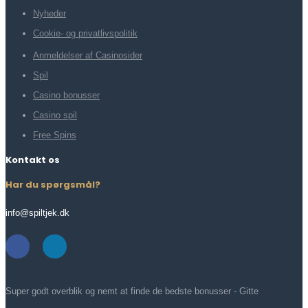
Nyheder
Cookie- og privatlivspolitik
Anmeldelser af Casinosider
Spil
Casino bonusser
Casino spil
Free Spins
Kontakt os
Har du spørgsmål?
info@spiltjek.dk
Super godt overblik og nemt at finde de bedste bonusser - Gitte