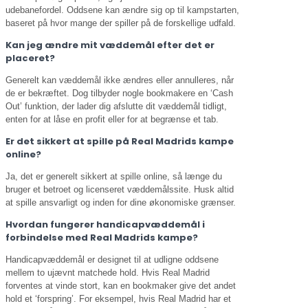
udebanefordel. Oddsene kan ændre sig op til kampstarten,
baseret på hvor mange der spiller på de forskellige udfald.
Kan jeg ændre mit væddemål efter det er
placeret?
Generelt kan væddemål ikke ændres eller annulleres, når
de er bekræftet. Dog tilbyder nogle bookmakere en ‘Cash
Out’ funktion, der lader dig afslutte dit væddemål tidligt,
enten for at låse en profit eller for at begrænse et tab.
Er det sikkert at spille på Real Madrids kampe
online?
Ja, det er generelt sikkert at spille online, så længe du
bruger et betroet og licenseret væddemålssite. Husk altid
at spille ansvarligt og inden for dine økonomiske grænser.
Hvordan fungerer handicapvæddemål i
forbindelse med Real Madrids kampe?
Handicapvæddemål er designet til at udligne oddsene
mellem to ujævnt matchede hold. Hvis Real Madrid
forventes at vinde stort, kan en bookmaker give det andet
hold et ‘forspring’. For eksempel, hvis Real Madrid har et