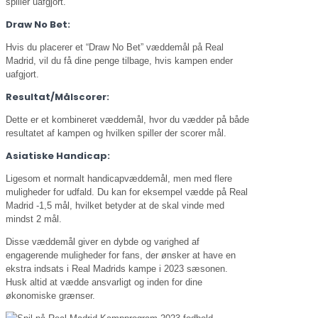
spiller uafgjort.
Draw No Bet:
Hvis du placerer et “Draw No Bet” væddemål på Real
Madrid, vil du få dine penge tilbage, hvis kampen ender
uafgjort.
Resultat/Målscorer:
Dette er et kombineret væddemål, hvor du vædder på både
resultatet af kampen og hvilken spiller der scorer mål.
Asiatiske Handicap:
Ligesom et normalt handicapvæddemål, men med flere
muligheder for udfald. Du kan for eksempel vædde på Real
Madrid -1,5 mål, hvilket betyder at de skal vinde med
mindst 2 mål.
Disse væddemål giver en dybde og varighed af
engagerende muligheder for fans, der ønsker at have en
ekstra indsats i Real Madrids kampe i 2023 sæsonen.
Husk altid at vædde ansvarligt og inden for dine
økonomiske grænser.