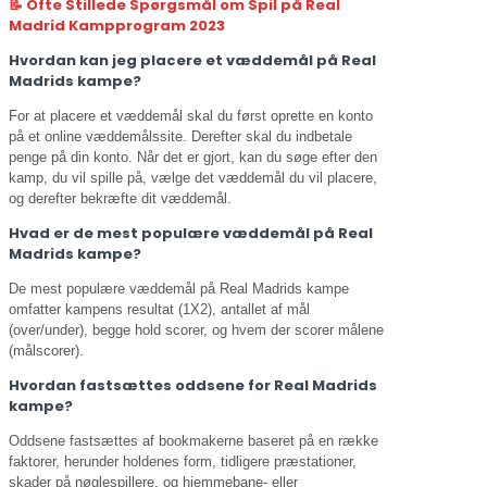
📝 Ofte Stillede Spørgsmål om Spil på Real
Madrid Kampprogram 2023
Hvordan kan jeg placere et væddemål på Real
Madrids kampe?
For at placere et væddemål skal du først oprette en konto
på et online væddemålssite. Derefter skal du indbetale
penge på din konto. Når det er gjort, kan du søge efter den
kamp, du vil spille på, vælge det væddemål du vil placere,
og derefter bekræfte dit væddemål.
Hvad er de mest populære væddemål på Real
Madrids kampe?
De mest populære væddemål på Real Madrids kampe
omfatter kampens resultat (1X2), antallet af mål
(over/under), begge hold scorer, og hvem der scorer målene
(målscorer).
Hvordan fastsættes oddsene for Real Madrids
kampe?
Oddsene fastsættes af bookmakerne baseret på en række
faktorer, herunder holdenes form, tidligere præstationer,
skader på nøglespillere, og hjemmebane- eller