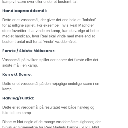
kamp vil være over eller under et bestemt tal.
Handicapvæddemål:
Dette er et væddemål, der giver det ene hold et “forhånd”
for at udligne spillet. For eksempel, hvis Real Madrid er
store favoritter til at vinde en kamp, kan du vælge at bette
med et handicap, hvor Real skal vinde med mere end et
bestemt antal mål for at “vinde” væddemålet.
Første / Sidste Målscorer:
Væddemål på hvilken spiller der scorer det første eller det
sidste mål i en kamp.
Korrekt Score:
Dette er et væddemål på den nøjagtige endelige score i en
kamp.
Halvleg/Fulltid:
Dette er et væddemål på resultatet ved både halvleg og
fuld tid i en kamp.
Disse er blot nogle af de mange væddemålsmuligheder, der
typisk er tilgængelige for Real Madrids kampe i 2023. Altid