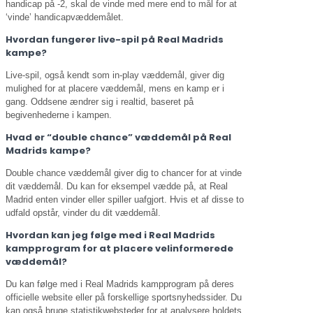
handicap på -2, skal de vinde med mere end to mål for at
‘vinde’ handicapvæddemålet.
Hvordan fungerer live-spil på Real Madrids
kampe?
Live-spil, også kendt som in-play væddemål, giver dig
mulighed for at placere væddemål, mens en kamp er i
gang. Oddsene ændrer sig i realtid, baseret på
begivenhederne i kampen.
Hvad er “double chance” væddemål på Real
Madrids kampe?
Double chance væddemål giver dig to chancer for at vinde
dit væddemål. Du kan for eksempel vædde på, at Real
Madrid enten vinder eller spiller uafgjort. Hvis et af disse to
udfald opstår, vinder du dit væddemål.
Hvordan kan jeg følge med i Real Madrids
kampprogram for at placere velinformerede
væddemål?
Du kan følge med i Real Madrids kampprogram på deres
officielle website eller på forskellige sportsnyhedssider. Du
kan også bruge statistikwebsteder for at analysere holdets