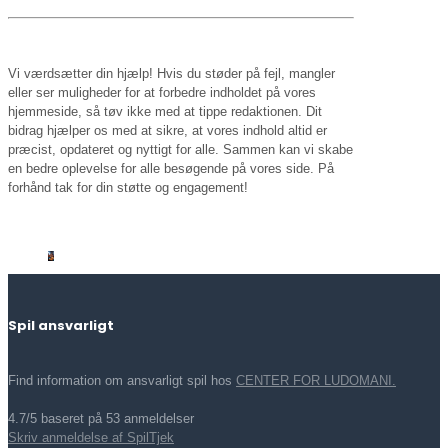
Vi værdsætter din hjælp! Hvis du støder på fejl, mangler
eller ser muligheder for at forbedre indholdet på vores
hjemmeside, så tøv ikke med at tippe redaktionen. Dit
bidrag hjælper os med at sikre, at vores indhold altid er
præcist, opdateret og nyttigt for alle. Sammen kan vi skabe
en bedre oplevelse for alle besøgende på vores side. På
forhånd tak for din støtte og engagement!
Spil ansvarligt
Find information om ansvarligt spil hos
CENTER FOR LUDOMANI.
4.7/5 baseret på 53 anmeldelser
Skriv anmeldelse af SpilTjek