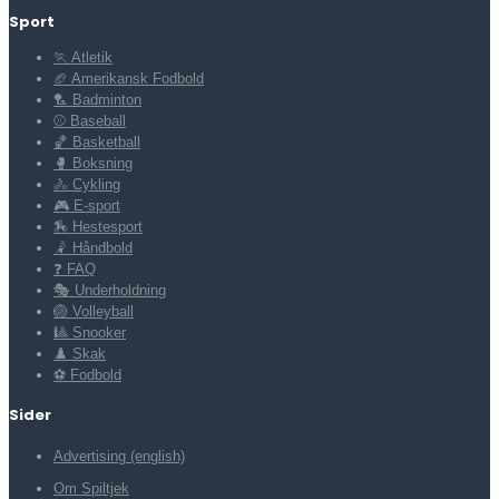
Sport
🏃 Atletik
🏈 Amerikansk Fodbold
🏸 Badminton
⚾ Baseball
🏀 Basketball
🥊 Boksning
🚴 Cykling
🎮 E-sport
🏇 Hestesport
🤾 Håndbold
❓ FAQ
🎭 Underholdning
🏐 Volleyball
🎱 Snooker
♟️ Skak
⚽ Fodbold
Sider
Advertising (english)
Om Spiltjek