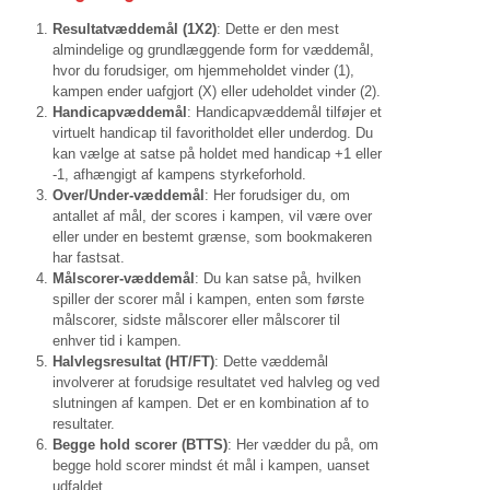
Resultatvæddemål (1X2)
: Dette er den mest
almindelige og grundlæggende form for væddemål,
hvor du forudsiger, om hjemmeholdet vinder (1),
kampen ender uafgjort (X) eller udeholdet vinder (2).
Handicapvæddemål
: Handicapvæddemål tilføjer et
virtuelt handicap til favoritholdet eller underdog. Du
kan vælge at satse på holdet med handicap +1 eller
-1, afhængigt af kampens styrkeforhold.
Over/Under-væddemål
: Her forudsiger du, om
antallet af mål, der scores i kampen, vil være over
eller under en bestemt grænse, som bookmakeren
har fastsat.
Målscorer-væddemål
: Du kan satse på, hvilken
spiller der scorer mål i kampen, enten som første
målscorer, sidste målscorer eller målscorer til
enhver tid i kampen.
Halvlegsresultat (HT/FT)
: Dette væddemål
involverer at forudsige resultatet ved halvleg og ved
slutningen af kampen. Det er en kombination af to
resultater.
Begge hold scorer (BTTS)
: Her vædder du på, om
begge hold scorer mindst ét mål i kampen, uanset
udfaldet.