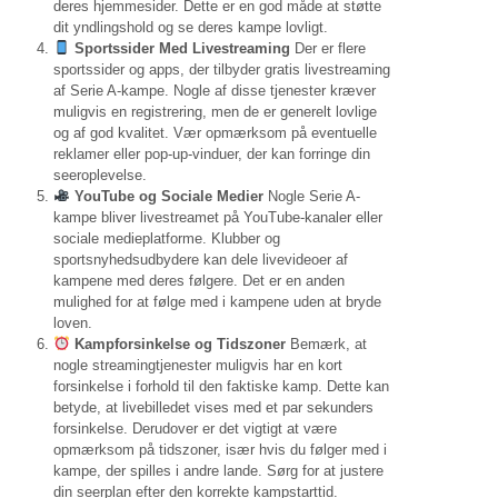
deres hjemmesider. Dette er en god måde at støtte
dit yndlingshold og se deres kampe lovligt.
Sportssider Med Livestreaming
Der er flere
sportssider og apps, der tilbyder gratis livestreaming
af Serie A-kampe. Nogle af disse tjenester kræver
muligvis en registrering, men de er generelt lovlige
og af god kvalitet. Vær opmærksom på eventuelle
reklamer eller pop-up-vinduer, der kan forringe din
seeroplevelse.
YouTube og Sociale Medier
Nogle Serie A-
kampe bliver livestreamet på YouTube-kanaler eller
sociale medieplatforme. Klubber og
sportsnyhedsudbydere kan dele livevideoer af
kampene med deres følgere. Det er en anden
mulighed for at følge med i kampene uden at bryde
loven.
Kampforsinkelse og Tidszoner
Bemærk, at
nogle streamingtjenester muligvis har en kort
forsinkelse i forhold til den faktiske kamp. Dette kan
betyde, at livebilledet vises med et par sekunders
forsinkelse. Derudover er det vigtigt at være
opmærksom på tidszoner, især hvis du følger med i
kampe, der spilles i andre lande. Sørg for at justere
din seerplan efter den korrekte kampstarttid.