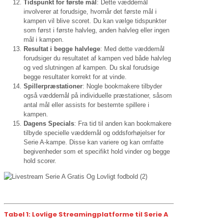
Tidspunkt for første mål
: Dette væddemål
involverer at forudsige, hvornår det første mål i
kampen vil blive scoret. Du kan vælge tidspunkter
som først i første halvleg, anden halvleg eller ingen
mål i kampen.
Resultat i begge halvlege
: Med dette væddemål
forudsiger du resultatet af kampen ved både halvleg
og ved slutningen af kampen. Du skal forudsige
begge resultater korrekt for at vinde.
Spillerpræstationer
: Nogle bookmakere tilbyder
også væddemål på individuelle præstationer, såsom
antal mål eller assists for bestemte spillere i
kampen.
Dagens Specials
: Fra tid til anden kan bookmakere
tilbyde specielle væddemål og oddsforhøjelser for
Serie A-kampe. Disse kan variere og kan omfatte
begivenheder som et specifikt hold vinder og begge
hold scorer.
Tabel 1: Lovlige Streamingplatforme til Serie A