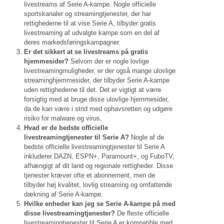
livestreams af Serie A-kampe. Nogle officielle
sportskanaler og streamingtjenester, der har
rettighederne til at vise Serie A, tilbyder gratis
livestreaming af udvalgte kampe som en del af
deres markedsføringskampagner.
Er det sikkert at se livestreams på gratis
hjemmesider?
Selvom der er nogle lovlige
livestreamingmuligheder, er der også mange ulovlige
streaminghjemmesider, der tilbyder Serie A-kampe
uden rettighederne til det. Det er vigtigt at være
forsigtig med at bruge disse ulovlige hjemmesider,
da de kan være i strid med ophavsretten og udgøre
risiko for malware og virus.
Hvad er de bedste officielle
livestreamingtjenester til Serie A?
Nogle af de
bedste officielle livestreamingtjenester til Serie A
inkluderer DAZN, ESPN+, Paramount+, og FuboTV,
afhængigt af dit land og regionale rettigheder. Disse
tjenester kræver ofte et abonnement, men de
tilbyder høj kvalitet, lovlig streaming og omfattende
dækning af Serie A-kampe.
Hvilke enheder kan jeg se Serie A-kampe på med
disse livestreamingtjenester?
De fleste officielle
livestreamingtjenester til Serie A er kompatible med