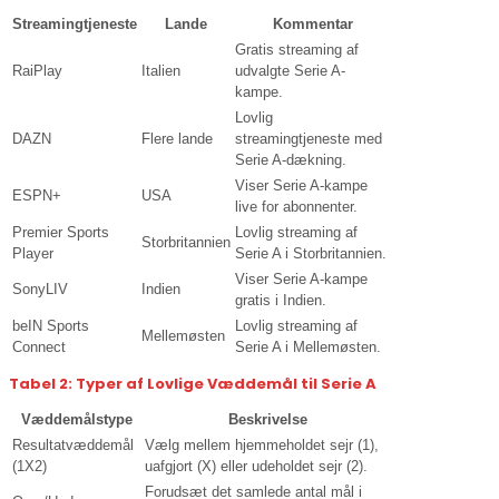
Streamingtjeneste
Lande
Kommentar
Gratis streaming af
RaiPlay
Italien
udvalgte Serie A-
kampe.
Lovlig
DAZN
Flere lande
streamingtjeneste med
Serie A-dækning.
Viser Serie A-kampe
ESPN+
USA
live for abonnenter.
Premier Sports
Lovlig streaming af
Storbritannien
Player
Serie A i Storbritannien.
Viser Serie A-kampe
SonyLIV
Indien
gratis i Indien.
beIN Sports
Lovlig streaming af
Mellemøsten
Connect
Serie A i Mellemøsten.
Tabel 2: Typer af Lovlige Væddemål til Serie A
Væddemålstype
Beskrivelse
Resultatvæddemål
Vælg mellem hjemmeholdet sejr (1),
(1X2)
uafgjort (X) eller udeholdet sejr (2).
Forudsæt det samlede antal mål i