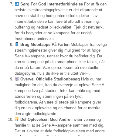
Sørg For God Internetforbindelse
For at få den
bedste livestreamingoplevelse er det afgørende at
have en stabil og hurtig internetforbindelse. Lav
internetforbindelse kan føre til afbrudt streaming,
buffering og nedsat billedkvalitet. Tjek dit netværk,
før du begynder at se kampene for at undgå
frustrationer undervejs.
Brug Mobilapps På Farten
Mobilapps fra lovlige
streamingtjenester giver dig mulighed for at følge
Serie A-kampene, uanset hvor du befinder dig. Du
kan se kampene på din smartphone eller tablet, når
du er på farten. Vær opmærksom på eventuelle
datagebyrer, hvis du ikke er tilsluttet Wi-Fi.
Overvej Officielle Stadionbesøg
Hvis du har
mulighed for det, kan du overveje at opleve Serie A-
kampene live på stadion. Intet kan måle sig med
atmosfæren og stemningen på en fyldt
fodboldarena. At være til stede på kampene giver
dig en unik oplevelse og en chance for at mærke
den ægte fodboldglæde.
Del Oplevelsen Med Andre
Inviter venner og
familie til at se Serie A-kampene sammen med dig.
Det er sjovere at dele fodboldoplevelsen med andre