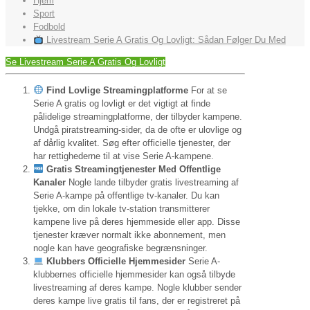
Hjem
Sport
Fodbold
Livestream Serie A Gratis Og Lovligt: Sådan Følger Du Med
Se Livestream Serie A Gratis Og Lovligt
Find Lovlige Streamingplatforme
For at se
Serie A gratis og lovligt er det vigtigt at finde
pålidelige streamingplatforme, der tilbyder kampene.
Undgå piratstreaming-sider, da de ofte er ulovlige og
af dårlig kvalitet. Søg efter officielle tjenester, der
har rettighederne til at vise Serie A-kampene.
Gratis Streamingtjenester Med Offentlige
Kanaler
Nogle lande tilbyder gratis livestreaming af
Serie A-kampe på offentlige tv-kanaler. Du kan
tjekke, om din lokale tv-station transmitterer
kampene live på deres hjemmeside eller app. Disse
tjenester kræver normalt ikke abonnement, men
nogle kan have geografiske begrænsninger.
Klubbers Officielle Hjemmesider
Serie A-
klubbernes officielle hjemmesider kan også tilbyde
livestreaming af deres kampe. Nogle klubber sender
deres kampe live gratis til fans, der er registreret på