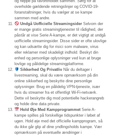
og heppe på favoritholdet sammen. Sørg for at
overholde gældende retningslinjer og COVID-19-
foranstaltninger, hvis du vælger at se kampe
sammen med andre.
Undgå Uofficielle Streamingsider
Selvom der
er mange gratis streamingtjenester til rådighed, der
påstår at vise Serie A-kampe, er det vigtigt at undgå
uofficielle streamingsider. Disse sider er ofte ulovlige
og kan udsætte dig for risici som malware, virus
eller reklamer med skadeligt indhold. Beskyt din
enhed og personlige oplysninger ved kun at bruge
lovlige og pålidelige streamingplatforme.
Sikkerhed Og Privatliv
Når du deltager i
livestreaming, skal du være opmærksom på din
online sikkerhed og beskytte dine personlige
oplysninger. Brug en pålidelig VPN-tjeneste, især
hvis du streamer fra et offentligt Wi-Fi-netværk.
Dette vil beskytte dig mod potentielle hackerangreb
og holde dine data private.
Hold Øje Med Kampprogrammet
Serie A-
kampe spilles på forskellige tidspunkter i løbet af
ugen. Hold øje med det officielle kampprogram, så
du ikke går glip af dine yndlingsholds kampe. Vær
opmærksom på eventuelle ændringer i