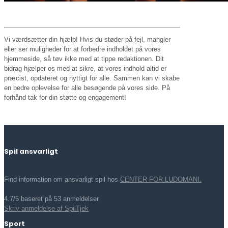
Vi værdsætter din hjælp! Hvis du støder på fejl, mangler
eller ser muligheder for at forbedre indholdet på vores
hjemmeside, så tøv ikke med at tippe redaktionen. Dit
bidrag hjælper os med at sikre, at vores indhold altid er
præcist, opdateret og nyttigt for alle. Sammen kan vi skabe
en bedre oplevelse for alle besøgende på vores side. På
forhånd tak for din støtte og engagement!
Spil ansvarligt
Find information om ansvarligt spil hos
CENTER FOR LUDOMANI.
4.7/5 baseret på 53 anmeldelser
Skriv anmeldelse af SpilTjek
Sport