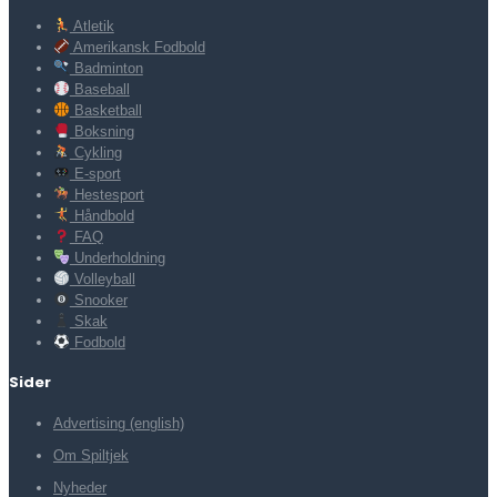
Atletik
Amerikansk Fodbold
Badminton
Baseball
Basketball
Boksning
Cykling
E-sport
Hestesport
Håndbold
FAQ
Underholdning
Volleyball
Snooker
Skak
Fodbold
Sider
Advertising (english)
Om Spiltjek
Nyheder