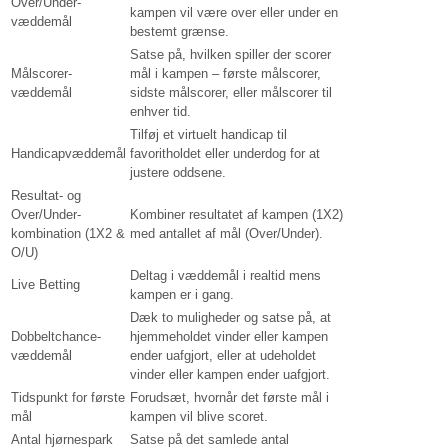
Over/Under-
kampen vil være over eller under en
væddemål
bestemt grænse.
Satse på, hvilken spiller der scorer
Målscorer-
mål i kampen – første målscorer,
væddemål
sidste målscorer, eller målscorer til
enhver tid.
Tilføj et virtuelt handicap til
Handicapvæddemål
favoritholdet eller underdog for at
justere oddsene.
Resultat- og
Over/Under-
Kombiner resultatet af kampen (1X2)
kombination (1X2 &
med antallet af mål (Over/Under).
O/U)
Deltag i væddemål i realtid mens
Live Betting
kampen er i gang.
Dæk to muligheder og satse på, at
Dobbeltchance-
hjemmeholdet vinder eller kampen
væddemål
ender uafgjort, eller at udeholdet
vinder eller kampen ender uafgjort.
Tidspunkt for første
Forudsæt, hvornår det første mål i
mål
kampen vil blive scoret.
Antal hjørnespark
Satse på det samlede antal