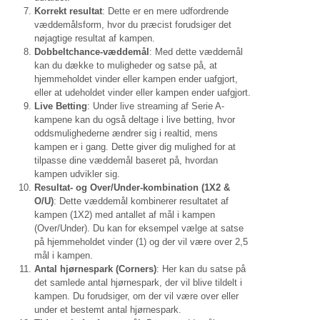
Korrekt resultat
: Dette er en mere udfordrende
væddemålsform, hvor du præcist forudsiger det
nøjagtige resultat af kampen.
Dobbeltchance-væddemål
: Med dette væddemål
kan du dække to muligheder og satse på, at
hjemmeholdet vinder eller kampen ender uafgjort,
eller at udeholdet vinder eller kampen ender uafgjort.
Live Betting
: Under live streaming af Serie A-
kampene kan du også deltage i live betting, hvor
oddsmulighederne ændrer sig i realtid, mens
kampen er i gang. Dette giver dig mulighed for at
tilpasse dine væddemål baseret på, hvordan
kampen udvikler sig.
Resultat- og Over/Under-kombination (1X2 &
O/U)
: Dette væddemål kombinerer resultatet af
kampen (1X2) med antallet af mål i kampen
(Over/Under). Du kan for eksempel vælge at satse
på hjemmeholdet vinder (1) og der vil være over 2,5
mål i kampen.
Antal hjørnespark (Corners)
: Her kan du satse på
det samlede antal hjørnespark, der vil blive tildelt i
kampen. Du forudsiger, om der vil være over eller
under et bestemt antal hjørnespark.