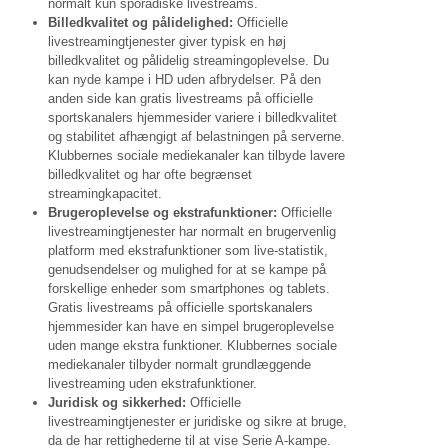
normalt kun sporadiske livestreams.
Billedkvalitet og pålidelighed:
Officielle
livestreamingtjenester giver typisk en høj
billedkvalitet og pålidelig streamingoplevelse. Du
kan nyde kampe i HD uden afbrydelser. På den
anden side kan gratis livestreams på officielle
sportskanalers hjemmesider variere i billedkvalitet
og stabilitet afhængigt af belastningen på serverne.
Klubbernes sociale mediekanaler kan tilbyde lavere
billedkvalitet og har ofte begrænset
streamingkapacitet.
Brugeroplevelse og ekstrafunktioner:
Officielle
livestreamingtjenester har normalt en brugervenlig
platform med ekstrafunktioner som live-statistik,
genudsendelser og mulighed for at se kampe på
forskellige enheder som smartphones og tablets.
Gratis livestreams på officielle sportskanalers
hjemmesider kan have en simpel brugeroplevelse
uden mange ekstra funktioner. Klubbernes sociale
mediekanaler tilbyder normalt grundlæggende
livestreaming uden ekstrafunktioner.
Juridisk og sikkerhed:
Officielle
livestreamingtjenester er juridiske og sikre at bruge,
da de har rettighederne til at vise Serie A-kampe.