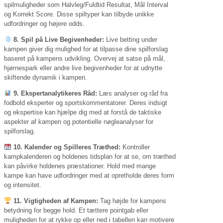
spilmuligheder som Halvleg/Fuldtid Resultat, Mål Interval
og Korrekt Score. Disse spiltyper kan tilbyde unikke
udfordringer og højere odds.
8. Spil på Live Begivenheder:
Live betting under
kampen giver dig mulighed for at tilpasse dine spilforslag
baseret på kampens udvikling. Overvej at satse på mål,
hjørnespark eller andre live begivenheder for at udnytte
skiftende dynamik i kampen.
9. Ekspertanalytikeres Råd:
Læs analyser og råd fra
fodbold eksperter og sportskommentatorer. Deres indsigt
og ekspertise kan hjælpe dig med at forstå de taktiske
aspekter af kampen og potentielle nøgleanalyser for
spilforslag.
10. Kalender og Spilleres Træthed:
Kontroller
kampkalenderen og holdenes tidsplan for at se, om træthed
kan påvirke holdenes præstationer. Hold med mange
kampe kan have udfordringer med at opretholde deres form
og intensitet.
11. Vigtigheden af Kampen:
Tag højde for kampens
betydning for begge hold. Et tættere pointgab eller
muligheden for at rykke op eller ned i tabellen kan motivere