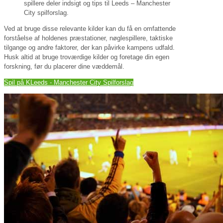
spillere deler indsigt og tips til Leeds – Manchester
City spilforslag.
Ved at bruge disse relevante kilder kan du få en omfattende
forståelse af holdenes præstationer, nøglespillere, taktiske
tilgange og andre faktorer, der kan påvirke kampens udfald.
Husk altid at bruge troværdige kilder og foretage din egen
forskning, før du placerer dine væddemål.
Spil på KLeeds - Manchester City Spilforslag