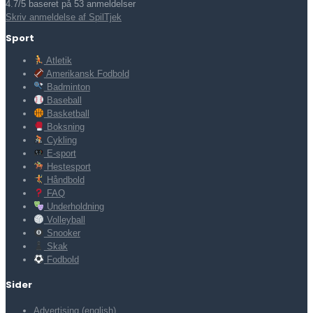
4.7/5 baseret på 53 anmeldelser
Skriv anmeldelse af SpilTjek
Sport
Atletik
Amerikansk Fodbold
Badminton
Baseball
Basketball
Boksning
Cykling
E-sport
Hestesport
Håndbold
FAQ
Underholdning
Volleyball
Snooker
Skak
Fodbold
Sider
Advertising (english)