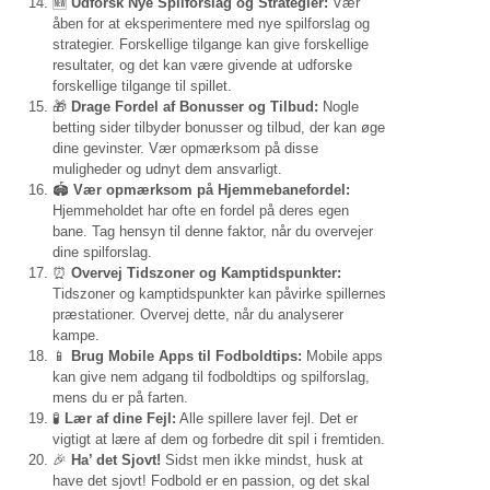
🆕
Udforsk Nye Spilforslag og Strategier:
Vær
åben for at eksperimentere med nye spilforslag og
strategier. Forskellige tilgange kan give forskellige
resultater, og det kan være givende at udforske
forskellige tilgange til spillet.
🎁
Drage Fordel af Bonusser og Tilbud:
Nogle
betting sider tilbyder bonusser og tilbud, der kan øge
dine gevinster. Vær opmærksom på disse
muligheder og udnyt dem ansvarligt.
🏟️
Vær opmærksom på Hjemmebanefordel:
Hjemmeholdet har ofte en fordel på deres egen
bane. Tag hensyn til denne faktor, når du overvejer
dine spilforslag.
⏰
Overvej Tidszoner og Kamptidspunkter:
Tidszoner og kamptidspunkter kan påvirke spillernes
præstationer. Overvej dette, når du analyserer
kampe.
📱
Brug Mobile Apps til Fodboldtips:
Mobile apps
kan give nem adgang til fodboldtips og spilforslag,
mens du er på farten.
🧪
Lær af dine Fejl:
Alle spillere laver fejl. Det er
vigtigt at lære af dem og forbedre dit spil i fremtiden.
🎉
Ha’ det Sjovt!
Sidst men ikke mindst, husk at
have det sjovt! Fodbold er en passion, og det skal