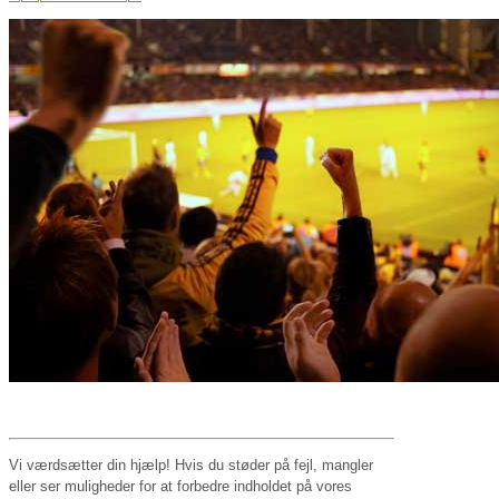
Vi værdsætter din hjælp! Hvis du støder på fejl, mangler
eller ser muligheder for at forbedre indholdet på vores