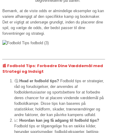
begivenhederne på banen.
Bemærk, at de viste odds er almindelige eksempler og kan
variere afhængigt af den specifikke kamp og bookmaker.
Det er vigtigt at undersøge grundigt, inden du placerer dine
spil, og vælge de odds, der bedst passer til dine
forventninger og strategi.
📰
Fodbold Tips: Forbedre Dine Væddemål med
Strategi og Indsigt
🤔
Hvad er fodbold tips?
Fodbold tips er strategier,
råd og forudsigelser, der anvendes af
fodboldentusiaster og sportsbettere for at forbedre
deres chancer for at placere vindende væddemål på
fodboldkampe. Disse tips kan baseres på
statistikker, holdform, skader, trænerændringer og
andre faktorer, der kan påvirke kampens udfald.
📈
Hvordan kan jeg få adgang til fodbold tips?
Fodbold tips er tilgængelige fra en række kilder,
herunder sportsmedier, fodbold-eksperter, betting-