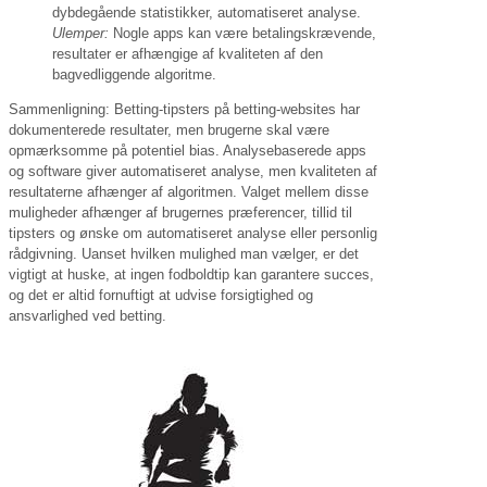
dybdegående statistikker, automatiseret analyse.
Ulemper:
Nogle apps kan være betalingskrævende,
resultater er afhængige af kvaliteten af den
bagvedliggende algoritme.
Sammenligning: Betting-tipsters på betting-websites har
dokumenterede resultater, men brugerne skal være
opmærksomme på potentiel bias. Analysebaserede apps
og software giver automatiseret analyse, men kvaliteten af
resultaterne afhænger af algoritmen. Valget mellem disse
muligheder afhænger af brugernes præferencer, tillid til
tipsters og ønske om automatiseret analyse eller personlig
rådgivning. Uanset hvilken mulighed man vælger, er det
vigtigt at huske, at ingen fodboldtip kan garantere succes,
og det er altid fornuftigt at udvise forsigtighed og
ansvarlighed ved betting.