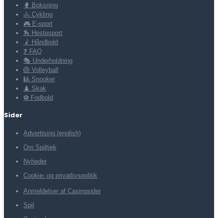
🥊 Boksning
🚴 Cykling
🎮 E-sport
🏇 Hestesport
🤾 Håndbold
❓ FAQ
🎭 Underholdning
🏐 Volleyball
🎱 Snooker
♟️ Skak
⚽ Fodbold
Sider
Advertising (english)
Om Spiltjek
Nyheder
Cookie- og privatlivspolitik
Anmeldelser af Casinosider
Spil