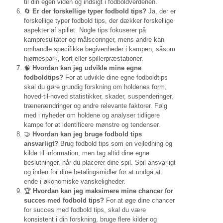
til din egen viden og indsigt i fodboldverdenen.
🔄
Er der forskellige typer fodbold tips?
Ja, der er
forskellige typer fodbold tips, der dækker forskellige
aspekter af spillet. Nogle tips fokuserer på
kampresultater og målscoringer, mens andre kan
omhandle specifikke begivenheder i kampen, såsom
hjørnespark, kort eller spillerpræstationer.
🧠
Hvordan kan jeg udvikle mine egne
fodboldtips?
For at udvikle dine egne fodboldtips
skal du gøre grundig forskning om holdenes form,
hoved-til-hoved statistikker, skader, suspenderinger,
trænerændringer og andre relevante faktorer. Følg
med i nyheder om holdene og analyser tidligere
kampe for at identificere mønstre og tendenser.
🤝
Hvordan kan jeg bruge fodbold tips
ansvarligt?
Brug fodbold tips som en vejledning og
kilde til information, men tag altid dine egne
beslutninger, når du placerer dine spil. Spil ansvarligt
og inden for dine betalingsmidler for at undgå at
ende i økonomiske vanskeligheder.
🏆
Hvordan kan jeg maksimere mine chancer for
succes med fodbold tips?
For at øge dine chancer
for succes med fodbold tips, skal du være
konsistent i din forskning, bruge flere kilder og