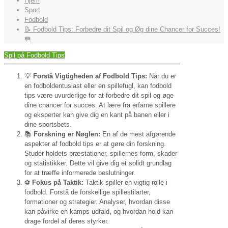
Hjem
Sport
Fodbold
📝 Fodbold Tips: Forbedre dit Spil og Øg dine Chancer for Succes!
🥅
Spil på Fodbold Tips
💡
Forstå Vigtigheden af Fodbold Tips:
Når du er
en fodboldentusiast eller en spillefugl, kan fodbold
tips være uvurderlige for at forbedre dit spil og øge
dine chancer for succes. At lære fra erfarne spillere
og eksperter kan give dig en kant på banen eller i
dine sportsbets.
📚
Forskning er Nøglen:
En af de mest afgørende
aspekter af fodbold tips er at gøre din forskning.
Studér holdets præstationer, spillernes form, skader
og statistikker. Dette vil give dig et solidt grundlag
for at træffe informerede beslutninger.
⚽
Fokus på Taktik:
Taktik spiller en vigtig rolle i
fodbold. Forstå de forskellige spillestilarter,
formationer og strategier. Analyser, hvordan disse
kan påvirke en kamps udfald, og hvordan hold kan
drage fordel af deres styrker.