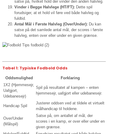
satse på, hvilket hold der vinder den anden halvleg.
Vinder i Begge Halvlege (HT/FT):
Dette spil
forudsiger, at et hold vil føre ved både halvleg og
fuldtid.
Antal Mål i Første Halvleg (Over/Under):
Du kan
satse på det samlede antal mål, der scores i første
halvleg, enten over eller under en given grænse.
Tabel 1: Typiske Fodbold Odds
Oddsmulighed
Forklaring
1X2 (Hjemmesejr,
Spil på resultatet af kampen – enten
Uafgjort,
hjemmesejr, uafgjort eller udebanesejr.
Udebanesejr)
Justerer oddsen ved at tildele et virtuelt
Handicap Spil
målhandicap til holdene.
Satse på, om antallet af mål, der
Over/Under
scores i en kamp, er over eller under en
(Målspil)
given grænse.
Halvleg/Fuldtid
Forudsige resultatet ved både halvleg