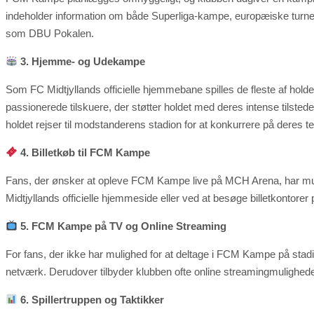
indeholder information om både Superliga-kampe, europæiske tu
som DBU Pokalen.
3. Hjemme- og Udekampe
Som FC Midtjyllands officielle hjemmebane spilles de fleste af hol
passionerede tilskuere, der støtter holdet med deres intense tils
holdet rejser til modstanderens stadion for at konkurrere på deres te
4. Billetkøb til FCM Kampe
Fans, der ønsker at opleve FCM Kampe live på MCH Arena, har mulig
Midtjyllands officielle hjemmeside eller ved at besøge billetkontorer 
5. FCM Kampe på TV og Online Streaming
For fans, der ikke har mulighed for at deltage i FCM Kampe på stadi
netværk. Derudover tilbyder klubben ofte online streamingmulighed
6. Spillertruppen og Taktikker