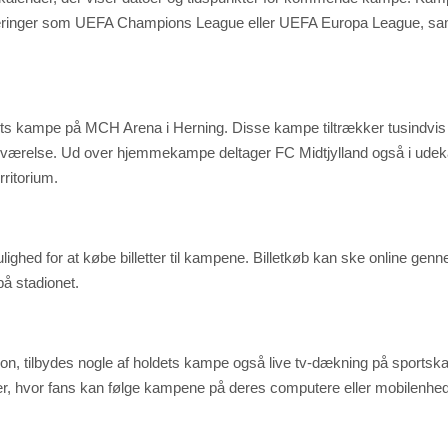
rneringer som UEFA Champions League eller UEFA Europa League, s
dets kampe på MCH Arena i Herning. Disse kampe tiltrækker tusindvis
tedeværelse. Ud over hjemmekampe deltager FC Midtjylland også i ude
rritorium.
hed for at købe billetter til kampene. Billetkøb kan ske online gen
på stadionet.
on, tilbydes nogle af holdets kampe også live tv-dækning på sportska
er, hvor fans kan følge kampene på deres computere eller mobilenhed