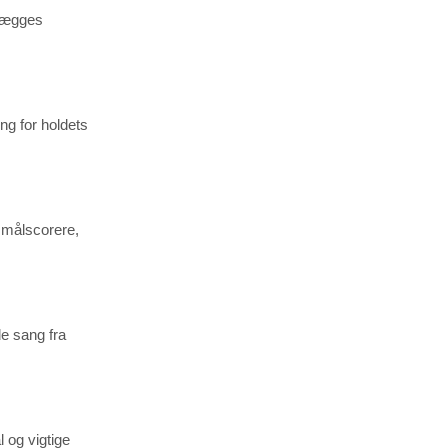
nlægges
ng for holdets
 målscorere,
de sang fra
 og vigtige