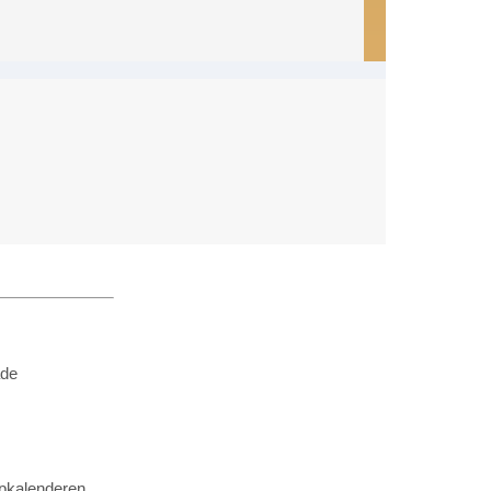
åde
pkalenderen