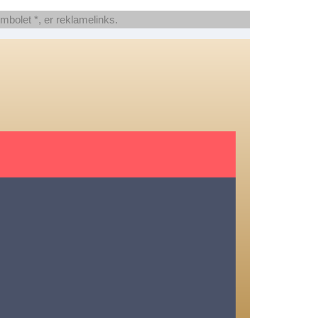
symbolet *, er reklamelinks.