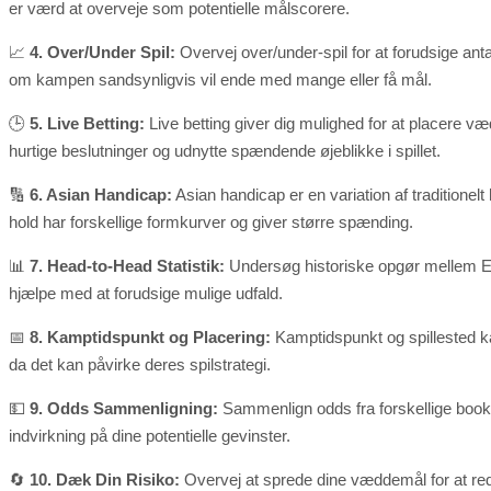
er værd at overveje som potentielle målscorere.
📈
4. Over/Under Spil:
Overvej over/under-spil for at forudsige anta
om kampen sandsynligvis vil ende med mange eller få mål.
🕒
5. Live Betting:
Live betting giver dig mulighed for at placere v
hurtige beslutninger og udnytte spændende øjeblikke i spillet.
🔢
6. Asian Handicap:
Asian handicap er en variation af traditionelt
hold har forskellige formkurver og giver større spænding.
📊
7. Head-to-Head Statistik:
Undersøg historiske opgør mellem Elc
hjælpe med at forudsige mulige udfald.
📅
8. Kamptidspunkt og Placering:
Kamptidspunkt og spillested k
da det kan påvirke deres spilstrategi.
💵
9. Odds Sammenligning:
Sammenlign odds fra forskellige bookm
indvirkning på dine potentielle gevinster.
🔄
10. Dæk Din Risiko:
Overvej at sprede dine væddemål for at redu