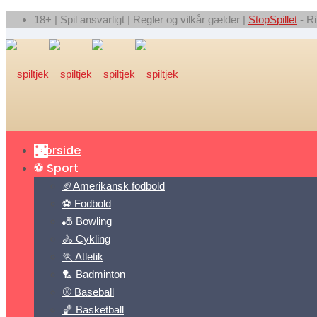
18+ | Spil ansvarligt | Regler og vilkår gælder |
StopSpillet
- Ri
Forside
⚽ Sport
🏈Amerikansk fodbold
⚽ Fodbold
🎳 Bowling
🚴 Cykling
🏃 Atletik
🏸 Badminton
⚾ Baseball
🏀 Basketball