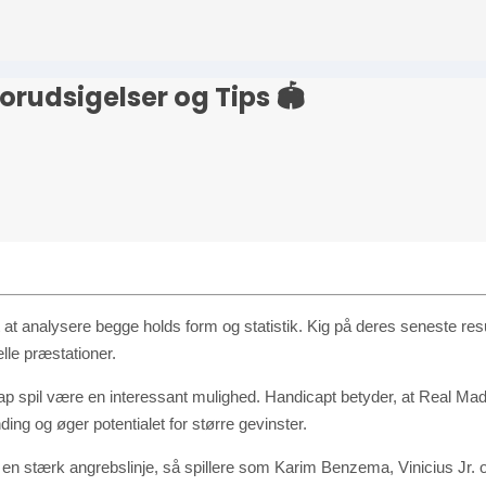
orudsigelser og Tips 🏟️
 at analysere begge holds form og statistik. Kig på deres seneste resul
lle præstationer.
 spil være en interessant mulighed. Handicapt betyder, at Real Madri
ng og øger potentialet for større gevinster.
 en stærk angrebslinje, så spillere som Karim Benzema, Vinicius Jr.