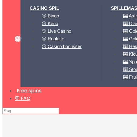
CASINO SPIL
SPILLEMA
🎲 Bingo
🎰 Astr
🎲 Keno
🎰 Di
🎲 Live Casino
🎰 Gol
🎲 Roulette
🎰 Gol
🎲 Casino bonusser
🎰 Hei
🎰 Klo
🎰 Sp
🎰 Sto
🎰 Frui
Free spins
💬 FAQ