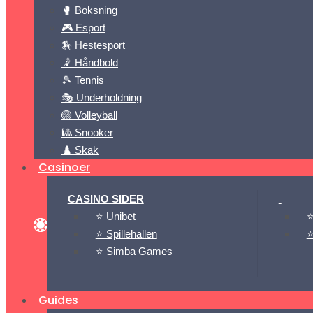
🥊 Boksning
🎮 Esport
🏇 Hestesport
🤾 Håndbold
🎾 Tennis
🎭 Underholdning
🏐 Volleyball
🎱 Snooker
♟️ Skak
Casinoer
CASINO SIDER
⭐ Unibet
⭐
⭐ Spillehallen
⭐
⭐ Simba Games
Guides