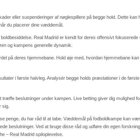
ader eller suspenderinger af nøglespillere på begge hold. Dette kan
 når du placerer dine væddemål.
g boldbesiddelse. Real Madrid er kendt for deres offensivt fokuserede
oren og kampens generelle dynamik.
rdel på deres hjemmebane. Hold øje med, hvordan hjemmebane kan 
ater i første halvleg. Analysér begge holds præstationer i de første 
 at træffe beslutninger under kampen. Live betting giver dig mulighed for
 sig.
tse penge, du har råd til at tabe. Væddemål på fodboldkampe kan vær
jede beslutninger. Ved at bruge disse råd og udføre din egen forsknin
che – Real Madrid spiloplevelse.