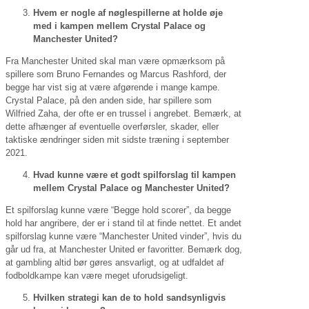
Hvem er nogle af nøglespillerne at holde øje
med i kampen mellem Crystal Palace og
Manchester United?
Fra Manchester United skal man være opmærksom på
spillere som Bruno Fernandes og Marcus Rashford, der
begge har vist sig at være afgørende i mange kampe.
Crystal Palace, på den anden side, har spillere som
Wilfried Zaha, der ofte er en trussel i angrebet. Bemærk, at
dette afhænger af eventuelle overførsler, skader, eller
taktiske ændringer siden mit sidste træning i september
2021.
Hvad kunne være et godt spilforslag til kampen
mellem Crystal Palace og Manchester United?
Et spilforslag kunne være “Begge hold scorer”, da begge
hold har angribere, der er i stand til at finde nettet. Et andet
spilforslag kunne være “Manchester United vinder”, hvis du
går ud fra, at Manchester United er favoritter. Bemærk dog,
at gambling altid bør gøres ansvarligt, og at udfaldet af
fodboldkampe kan være meget uforudsigeligt.
Hvilken strategi kan de to hold sandsynligvis