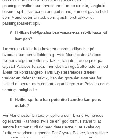
pasninger, hvilket kan favorisere et mere direkte, langbold-
baseret spil. Hvis banen er i god stand, kan det gavne hold
som Manchester United, som typisk foretrækker et
pasningsbaseret spil.
Hvilken indflydelse kan trænernes taktik have på
kampen?
Trænernes taktik kan have en enorm indflydelse på,
hvordan kampen udfolder sig. Hvis Manchester Uniteds
træner vælger en offensiv taktik, kan det lægge pres på
Crystal Palaces forsvar, men det kan også efterlade United
åbent for kontraangreb. Hvis Crystal Palaces træner
vælger en defensiv taktik, kan det gøre det sværere for
United at score, men det kan også begrænse Palaces egne
scoringsmuligheder.
Hvilke spillere kan potentielt ændre kampens
udfald?
For Manchester United, er spillere som Bruno Fernandes
og Marcus Rashford, hvis de er i god form, i stand til at
ændre kampens udfald med deres evne til at skabe og
fuldføre scoringmuligheder. For Crystal Palace, kan spillere