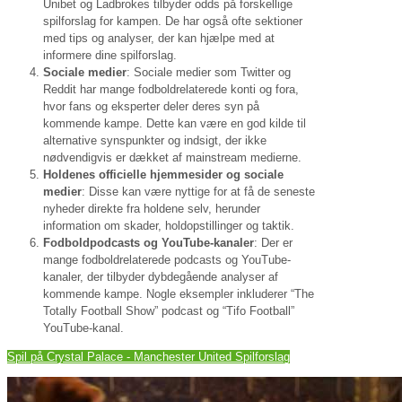
Unibet og Ladbrokes tilbyder odds på forskellige
spilforslag for kampen. De har også ofte sektioner
med tips og analyser, der kan hjælpe med at
informere dine spilforslag.
Sociale medier
: Sociale medier som Twitter og
Reddit har mange fodboldrelaterede konti og fora,
hvor fans og eksperter deler deres syn på
kommende kampe. Dette kan være en god kilde til
alternative synspunkter og indsigt, der ikke
nødvendigvis er dækket af mainstream medierne.
Holdenes officielle hjemmesider og sociale
medier
: Disse kan være nyttige for at få de seneste
nyheder direkte fra holdene selv, herunder
information om skader, holdopstillinger og taktik.
Fodboldpodcasts og YouTube-kanaler
: Der er
mange fodboldrelaterede podcasts og YouTube-
kanaler, der tilbyder dybdegående analyser af
kommende kampe. Nogle eksempler inkluderer “The
Totally Football Show” podcast og “Tifo Football”
YouTube-kanal.
Spil på Crystal Palace - Manchester United Spilforslag