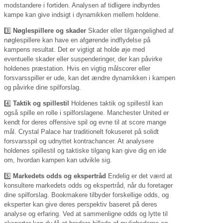
modstandere i fortiden. Analysen af tidligere indbyrdes
kampe kan give indsigt i dynamikken mellem holdene.
3️⃣
Nøglespillere og skader
Skader eller tilgængelighed af
nøglespillere kan have en afgørende indflydelse på
kampens resultat. Det er vigtigt at holde øje med
eventuelle skader eller suspenderinger, der kan påvirke
holdenes præstation. Hvis en vigtig målscorer eller
forsvarsspiller er ude, kan det ændre dynamikken i kampen
og påvirke dine spilforslag.
4️⃣
Taktik og spillestil
Holdenes taktik og spillestil kan
også spille en rolle i spilforslagene. Manchester United er
kendt for deres offensive spil og evne til at score mange
mål. Crystal Palace har traditionelt fokuseret på solidt
forsvarsspil og udnyttet kontrachancer. At analysere
holdenes spillestil og taktiske tilgang kan give dig en ide
om, hvordan kampen kan udvikle sig.
5️⃣
Markedets odds og ekspertråd
Endelig er det værd at
konsultere markedets odds og ekspertråd, når du foretager
dine spilforslag. Bookmakere tilbyder forskellige odds, og
eksperter kan give deres perspektiv baseret på deres
analyse og erfaring. Ved at sammenligne odds og lytte til