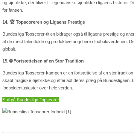
og øjeblikke, der bliver til legendariske øjeblikke i ligaens histor
for fansen.
14. 🏆 Topscoreren og Ligaens Prestige
Bundesliga Topscorer-titlen bidrager også til ligaens prestige og a
af de mest talentfulde og produktive angribere i fodboldverdenen. 
globalt.
15. 🌐 Fortsættelsen af en Stor Tradition
Bundesliga Topscorer-kampen er en fortsættelse af en stor traditi
skabt magiske øjeblikke og efterladt deres præg på Bundesligaen. 
fodboldentusiaster over hele verden.
Spil på Bundesliga Topscorer