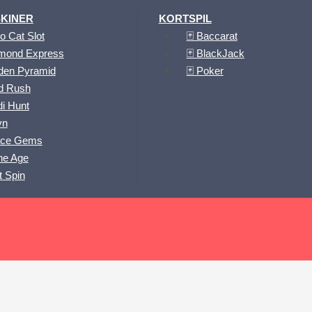
SKINER
KORTSPIL
o Cat Slot
🃏 Baccarat
amond Express
🃏 BlackJack
den Pyramid
🃏 Poker
d Rush
di Hunt
vn
ace Gems
ne Age
t Spin