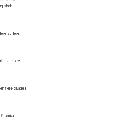
og skabt
lere spillere
le i at sikre
en flere gange i
m Premier