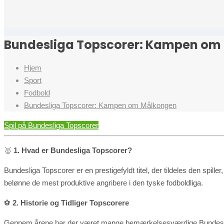
Bundesliga Topscorer: Kampen om
Hjem
Sport
Fodbold
Bundesliga Topscorer: Kampen om Målkongen
Spil på Bundesliga Topscorer
🥇
1. Hvad er Bundesliga Topscorer?
Bundesliga Topscorer er en prestigefyldt titel, der tildeles den spil
belønne de mest produktive angribere i den tyske fodboldliga.
⚽️
2. Historie og Tidliger Topscorere
Gennem årene har der været mange bemærkelsesværdige Bundesliga-