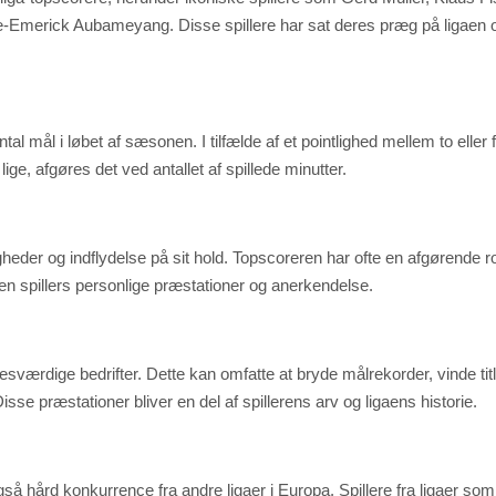
Emerick Aubameyang. Disse spillere har sat deres præg på ligaen 
al mål i løbet af sæsonen. I tilfælde af et pointlighed mellem to eller f
 lige, afgøres det ved antallet af spillede minutter.
heder og indflydelse på sit hold. Topscoreren har ofte en afgørende rol
en spillers personlige præstationer og anerkendelse.
ærdige bedrifter. Dette kan omfatte at bryde målrekorder, vinde titl
sse præstationer bliver en del af spillerens arv og ligaens historie.
gså hård konkurrence fra andre ligaer i Europa. Spillere fra ligaer so