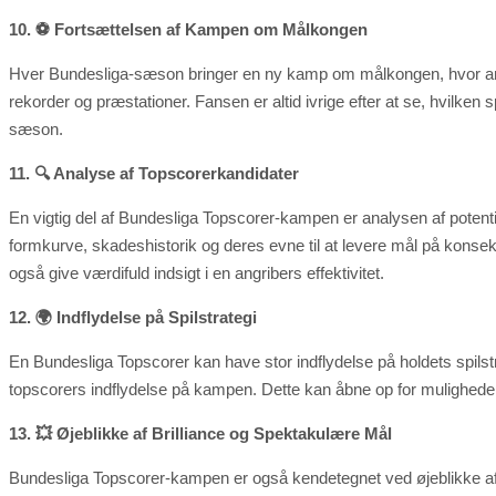
10. ⚽️ Fortsættelsen af Kampen om Målkongen
Hver Bundesliga-sæson bringer en ny kamp om målkongen, hvor angr
rekorder og præstationer. Fansen er altid ivrige efter at se, hvilke
sæson.
11. 🔍 Analyse af Topscorerkandidater
En vigtig del af Bundesliga Topscorer-kampen er analysen af potenti
formkurve, skadeshistorik og deres evne til at levere mål på konse
også give værdifuld indsigt i en angribers effektivitet.
12. 🌍 Indflydelse på Spilstrategi
En Bundesliga Topscorer kan have stor indflydelse på holdets sp
topscorers indflydelse på kampen. Dette kan åbne op for mulighede
13. 💥 Øjeblikke af Brilliance og Spektakulære Mål
Bundesliga Topscorer-kampen er også kendetegnet ved øjeblikke af b