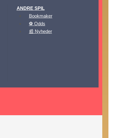
ANDRE SPIL
Bookmaker
⚽ Odds
📰 Nyheder