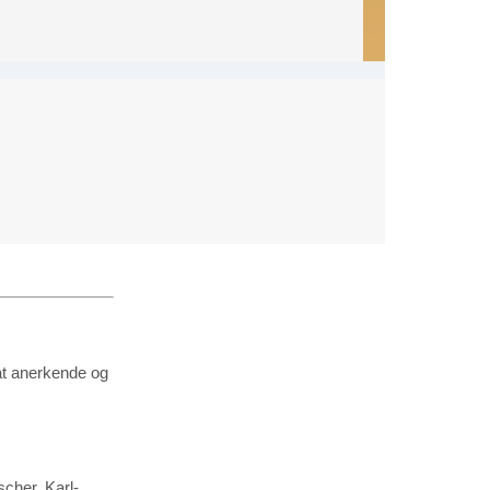
 at anerkende og
cher, Karl-