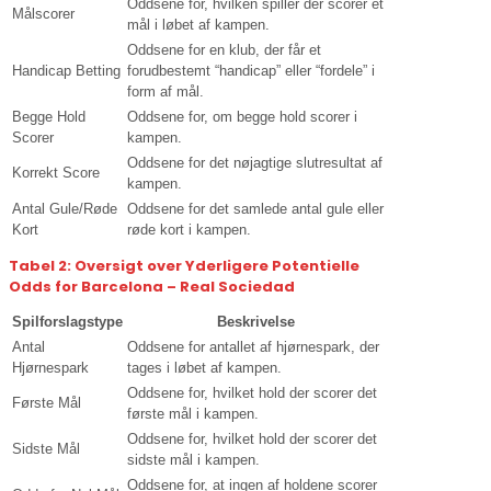
Oddsene for, hvilken spiller der scorer et
Målscorer
mål i løbet af kampen.
Oddsene for en klub, der får et
Handicap Betting
forudbestemt “handicap” eller “fordele” i
form af mål.
Begge Hold
Oddsene for, om begge hold scorer i
Scorer
kampen.
Oddsene for det nøjagtige slutresultat af
Korrekt Score
kampen.
Antal Gule/Røde
Oddsene for det samlede antal gule eller
Kort
røde kort i kampen.
Tabel 2: Oversigt over Yderligere Potentielle
Odds for Barcelona – Real Sociedad
Spilforslagstype
Beskrivelse
Antal
Oddsene for antallet af hjørnespark, der
Hjørnespark
tages i løbet af kampen.
Oddsene for, hvilket hold der scorer det
Første Mål
første mål i kampen.
Oddsene for, hvilket hold der scorer det
Sidste Mål
sidste mål i kampen.
Oddsene for, at ingen af holdene scorer