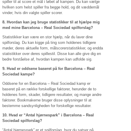
spiller til at score et mål i løbet af kampen. Du kan vælge
hvilken som helst spiller fra begge hold, og dit væddemål
vinder, hvis din valgte spiller scorer.
8. Hvordan kan jeg bruge statistikker til at hjælpe mig
med mine Barcelona – Real Sociedad spilforslag?
Statistikker kan være en stor hjælp, når du laver dine
spilforslag. Du kan kigge på ting som holdenes tidligere
møder, deres aktuelle form, målscorerstatistikker, og endda
statistikker over deres spillestil. Disse kan alle give dig en
bedre forståelse af, hvordan kampen kan udfolde sig.
9. Hvad er oddsene baseret på for Barcelona – Real
Sociedad kampe?
Oddsene for en Barcelona – Real Sociedad kamp er
baseret på en række forskellige faktorer, herunder de to
holdenes form, skader, tidligere resultater, og mange andre
faktorer. Bookmakerne bruger disse oplysninger til at
bestemme sandsynligheden for forskellige resultater.
10. Hvad er “Antal hjørnespark” i Barcelona – Real
Sociedad spilforslag?
“Antal hjørnespark” er et spilforslag, hvor du satser på