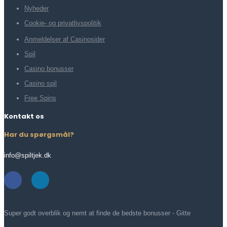
Nyheder
Cookie- og privatlivspolitik
Anmeldelser af Casinosider
Spil
Casino bonusser
Casino spil
Free Spins
Kontakt os
Har du spørgsmål?
info@spiltjek.dk
Super godt overblik og nemt at finde de bedste bonusser - Gitte