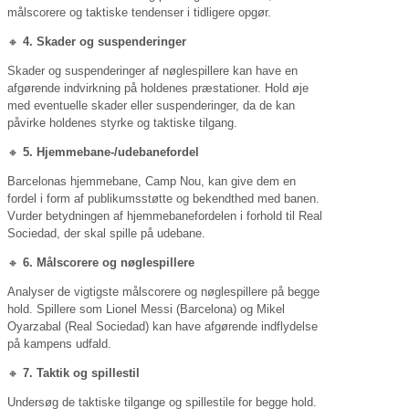
målscorere og taktiske tendenser i tidligere opgør.
🔸
4. Skader og suspenderinger
Skader og suspenderinger af nøglespillere kan have en
afgørende indvirkning på holdenes præstationer. Hold øje
med eventuelle skader eller suspenderinger, da de kan
påvirke holdenes styrke og taktiske tilgang.
🔸
5. Hjemmebane-/udebanefordel
Barcelonas hjemmebane, Camp Nou, kan give dem en
fordel i form af publikumsstøtte og bekendthed med banen.
Vurder betydningen af hjemmebanefordelen i forhold til Real
Sociedad, der skal spille på udebane.
🔸
6. Målscorere og nøglespillere
Analyser de vigtigste målscorere og nøglespillere på begge
hold. Spillere som Lionel Messi (Barcelona) og Mikel
Oyarzabal (Real Sociedad) kan have afgørende indflydelse
på kampens udfald.
🔸
7. Taktik og spillestil
Undersøg de taktiske tilgange og spillestile for begge hold.