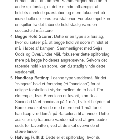
et mål i løbet af kampen. Sammenlignet med de to
andre spilforslag, er dette mindre afhængigt af
holdets samlede præstation og mere fokuseret på
individuelle spilleres præstationer. For eksempel kan
en spiller fra det tabende hold stadig være en
succesfuld målscorer.
Begge Hold Scorer:
Dette er en type spilforslag,
hvor du satser på, at begge hold vil score mindst et
mål i løbet af kampen. Sammenlignet med Sejrs
Odds og Over/Under Mål, fokuserer dette spilforslag
mere på begge holdenes angrebsevne. Selvom det
tabende hold kan score, kan du stadig vinde dette
væddemål.
Handicap Betting:
I denne type væddemål får det
“svagere” hold et forspring (et “handicap”) for at
udligne forskellen i styrke mellem de to hold. For
eksempel, hvis Barcelona er favorit, kan Real
Sociedad få et handicap på 1 mål, hvilket betyder, at
Barcelona skal vinde med mere end 1 mål for et
handicap væddemål på Barcelona til at vinde. Dette
adskiller sig fra andre væddemål ved at give bedre
odds for favoritten, ved at de skal overvinde et
større hinder.
Halvleg/Fulltid:
Dette er et spilforslag, hvor du