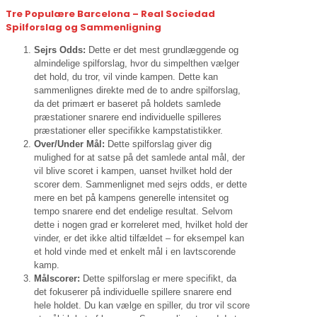
Tre Populære Barcelona – Real Sociedad
Spilforslag og Sammenligning
Sejrs Odds:
Dette er det mest grundlæggende og
almindelige spilforslag, hvor du simpelthen vælger
det hold, du tror, vil vinde kampen. Dette kan
sammenlignes direkte med de to andre spilforslag,
da det primært er baseret på holdets samlede
præstationer snarere end individuelle spilleres
præstationer eller specifikke kampstatistikker.
Over/Under Mål:
Dette spilforslag giver dig
mulighed for at satse på det samlede antal mål, der
vil blive scoret i kampen, uanset hvilket hold der
scorer dem. Sammenlignet med sejrs odds, er dette
mere en bet på kampens generelle intensitet og
tempo snarere end det endelige resultat. Selvom
dette i nogen grad er korreleret med, hvilket hold der
vinder, er det ikke altid tilfældet – for eksempel kan
et hold vinde med et enkelt mål i en lavtscorende
kamp.
Målscorer:
Dette spilforslag er mere specifikt, da
det fokuserer på individuelle spillere snarere end
hele holdet. Du kan vælge en spiller, du tror vil score