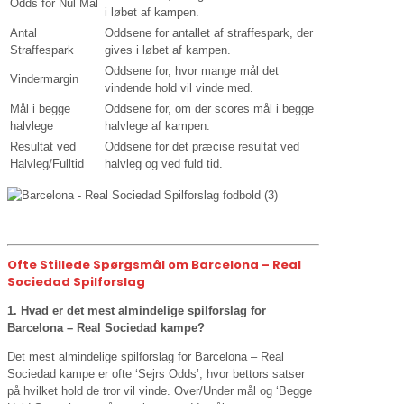
Odds for Nul Mål
i løbet af kampen.
Antal
Oddsene for antallet af straffespark, der
Straffespark
gives i løbet af kampen.
Oddsene for, hvor mange mål det
Vindermargin
vindende hold vil vinde med.
Mål i begge
Oddsene for, om der scores mål i begge
halvlege
halvlege af kampen.
Resultat ved
Oddsene for det præcise resultat ved
Halvleg/Fulltid
halvleg og ved fuld tid.
Ofte Stillede Spørgsmål om Barcelona – Real
Sociedad Spilforslag
1. Hvad er det mest almindelige spilforslag for
Barcelona – Real Sociedad kampe?
Det mest almindelige spilforslag for Barcelona – Real
Sociedad kampe er ofte ‘Sejrs Odds’, hvor bettors satser
på hvilket hold de tror vil vinde. Over/Under mål og ‘Begge