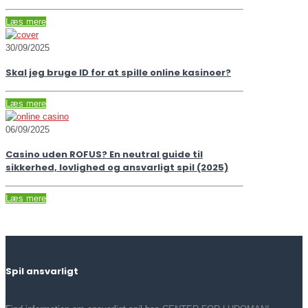
Læs mere
30/09/2025
Skal jeg bruge ID for at spille online kasinoer?
Læs mere
06/09/2025
Casino uden ROFUS? En neutral guide til
sikkerhed, lovlighed og ansvarligt spil (2025)
Læs mere
Spil ansvarligt