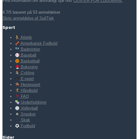
Find information om ansvarligt spil hos
CENTER FOR LUDOMANI.
4.7/5 baseret på 53 anmeldelser
Skriv anmeldelse af SpilTjek
Sport
Atletik
Amerikansk Fodbold
Badminton
Baseball
Basketball
Boksning
Cykling
E-sport
Hestesport
Håndbold
FAQ
Underholdning
Volleyball
Snooker
Skak
Fodbold
Sider