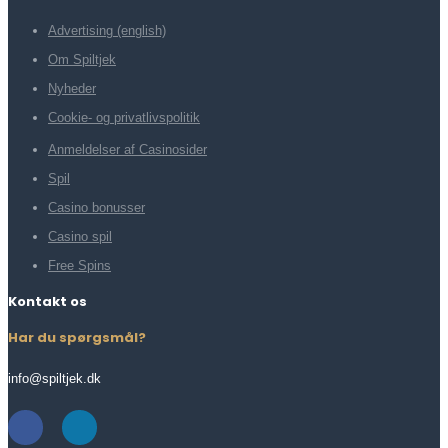
Advertising (english)
Om Spiltjek
Nyheder
Cookie- og privatlivspolitik
Anmeldelser af Casinosider
Spil
Casino bonusser
Casino spil
Free Spins
Kontakt os
Har du spørgsmål?
info@spiltjek.dk