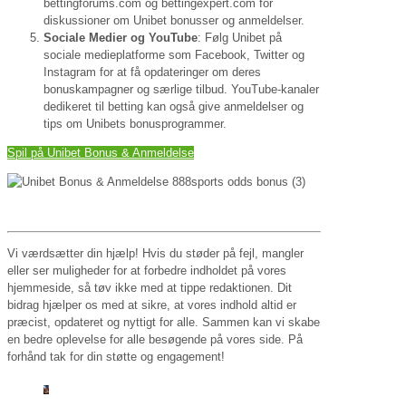
bettingforums.com og bettingexpert.com for
diskussioner om Unibet bonusser og anmeldelser.
Sociale Medier og YouTube
: Følg Unibet på
sociale medieplatforme som Facebook, Twitter og
Instagram for at få opdateringer om deres
bonuskampagner og særlige tilbud. YouTube-kanaler
dedikeret til betting kan også give anmeldelser og
tips om Unibets bonusprogrammer.
Spil på Unibet Bonus & Anmeldelse
Vi værdsætter din hjælp! Hvis du støder på fejl, mangler
eller ser muligheder for at forbedre indholdet på vores
hjemmeside, så tøv ikke med at tippe redaktionen. Dit
bidrag hjælper os med at sikre, at vores indhold altid er
præcist, opdateret og nyttigt for alle. Sammen kan vi skabe
en bedre oplevelse for alle besøgende på vores side. På
forhånd tak for din støtte og engagement!