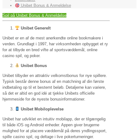
Unibet Bonus & Anmeldelse
Spil på Unibet Bonus & Anmeldelse
Unibet Generelt
Unibet er en af de mest anerkendte online bookmakere i
verden. Grundlagt i 1997, har virksomheden opbygget et ry
for at tilbyde en bred vifte af sportsvæddemål, online
casino spil, og poker.
Unibet Bonus
Unibet tilbyder en attraktiv velkomstbonus for nye spillere.
Typisk består denne bonus af en matchning af din første
indbetaling op til et bestemt beløb. Detaljerne kan variere,
så det er altid en god idé at tjekke Unibets officielle
hjemmeside for de nyeste bonusinformationer.
Unibet Mobiloplevelse
Unibet har udviklet en intuitiv mobilapp, der er tilgængelig
til både iOS og Android enheder. Appen giver brugerne
mulighed for at placere væddemål på deres yndlingssport,
spille casino spil, og deltage i live pokerturneringer.