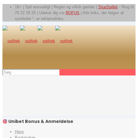
18+ | Spil ansvarligt | Regler og vilkår gælder |
StopSpillet
- Ring til
70 22 28 25 | Udeluk dig via
ROFUS
| Alle links, der følges af
symbolet *, er reklamelinks.
Unibet Bonus & Anmeldelse
Hjem
Bookmaker