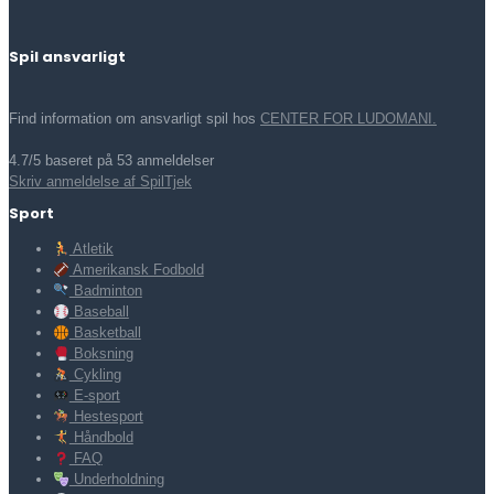
Spil ansvarligt
Find information om ansvarligt spil hos
CENTER FOR LUDOMANI.
4.7/5 baseret på 53 anmeldelser
Skriv anmeldelse af SpilTjek
Sport
Atletik
Amerikansk Fodbold
Badminton
Baseball
Basketball
Boksning
Cykling
E-sport
Hestesport
Håndbold
FAQ
Underholdning