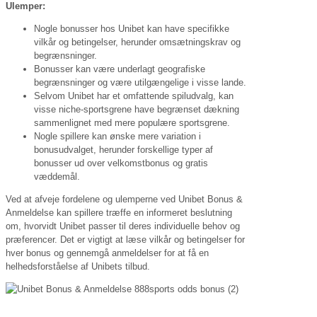
Ulemper:
Nogle bonusser hos Unibet kan have specifikke
vilkår og betingelser, herunder omsætningskrav og
begrænsninger.
Bonusser kan være underlagt geografiske
begrænsninger og være utilgængelige i visse lande.
Selvom Unibet har et omfattende spiludvalg, kan
visse niche-sportsgrene have begrænset dækning
sammenlignet med mere populære sportsgrene.
Nogle spillere kan ønske mere variation i
bonusudvalget, herunder forskellige typer af
bonusser ud over velkomstbonus og gratis
væddemål.
Ved at afveje fordelene og ulemperne ved Unibet Bonus &
Anmeldelse kan spillere træffe en informeret beslutning
om, hvorvidt Unibet passer til deres individuelle behov og
præferencer. Det er vigtigt at læse vilkår og betingelser for
hver bonus og gennemgå anmeldelser for at få en
helhedsforståelse af Unibets tilbud.