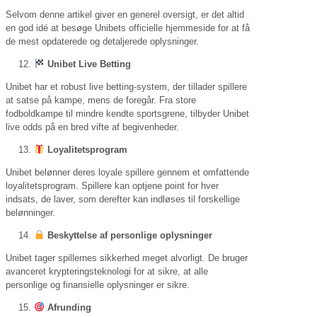
Selvom denne artikel giver en generel oversigt, er det altid
en god idé at besøge Unibets officielle hjemmeside for at få
de mest opdaterede og detaljerede oplysninger.
Unibet Live Betting
Unibet har et robust live betting-system, der tillader spillere
at satse på kampe, mens de foregår. Fra store
fodboldkampe til mindre kendte sportsgrene, tilbyder Unibet
live odds på en bred vifte af begivenheder.
Loyalitetsprogram
Unibet belønner deres loyale spillere gennem et omfattende
loyalitetsprogram. Spillere kan optjene point for hver
indsats, de laver, som derefter kan indløses til forskellige
belønninger.
Beskyttelse af personlige oplysninger
Unibet tager spillernes sikkerhed meget alvorligt. De bruger
avanceret krypteringsteknologi for at sikre, at alle
personlige og finansielle oplysninger er sikre.
Afrunding