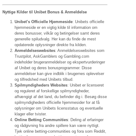
Nyttige Kilder til Unibet Bonus & Anmeldelse
Unibet’s Officielle Hjemmeside
: Unibets officielle
hjemmeside er en vigtig kilde til information om
deres bonusser, vilkår og betingelser samt deres
generelle spiludvalg. Her kan du finde de mest
opdaterede oplysninger direkte fra kilden.
Anmeldelseswebsites
: Anmeldelseswebsites som
Trustpilot, AskGamblers og Gambling.com
indeholder brugeranmeldelser og ekspertvurderinger
af Unibet og deres bonusprogrammer. Disse
anmeldelser kan give indblik i brugernes oplevelser
og tilfredshed med Unibets tilbud.
Spilmyndigheders Websites
: Unibet er licenseret
og reguleret af forskellige spilmyndigheder,
afhængigt af det land, du befinder dig i. Besøg disse
spilmyndigheders officielle hjemmesider for at få
oplysninger om Unibets licensstatus og eventuelle
klager eller tvister.
Online Betting Communities
: Deling af erfaringer
og rådgivning fra andre spillere kan være nyttigt.
Tjek online betting-communities og fora som Reddit,