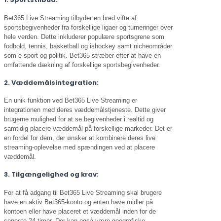
Bet365 Live Streaming tilbyder en bred vifte af
sportsbegivenheder fra forskellige ligaer og turneringer over
hele verden. Dette inkluderer populære sportsgrene som
fodbold, tennis, basketball og ishockey samt nicheområder
som e-sport og politik. Bet365 stræber efter at have en
omfattende dækning af forskellige sportsbegivenheder.
2. Væddemålsintegration:
En unik funktion ved Bet365 Live Streaming er
integrationen med deres væddemålstjeneste. Dette giver
brugerne mulighed for at se begivenheder i realtid og
samtidig placere væddemål på forskellige markeder. Det er
en fordel for dem, der ønsker at kombinere deres live
streaming-oplevelse med spændingen ved at placere
væddemål.
3. Tilgængelighed og krav:
For at få adgang til Bet365 Live Streaming skal brugere
have en aktiv Bet365-konto og enten have midler på
kontoen eller have placeret et væddemål inden for de
seneste 24 timer. Der kan også være geografiske