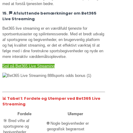
med at forstå tjenesten bedre.
15. 🏁 Afsluttende bemærkninger om Bet365
Live Streaming
Bet365 live streaming er en værdifuld tjeneste for
sportsentusiaster og spilinteresserede. Med et bredt udvalg
af sportsgrene og begivenheder, en brugervenlig platform
og høj kvalitet streaming, er det et effektivt værktøj til at
følge med i dine foretrukne sportsbegivenheder og nyde en
mere interaktiv væddemålsoplevelse.
Spil på Bet365 Live Streaming
📊 Tabel 1: Fordele og Ulemper ved Bet365 Live
Streaming
Fordele
Ulemper
🎯 Bred vifte af
🌐 Nogle begivenheder er
sportsgrene og
geografisk begrænset
begivenheder