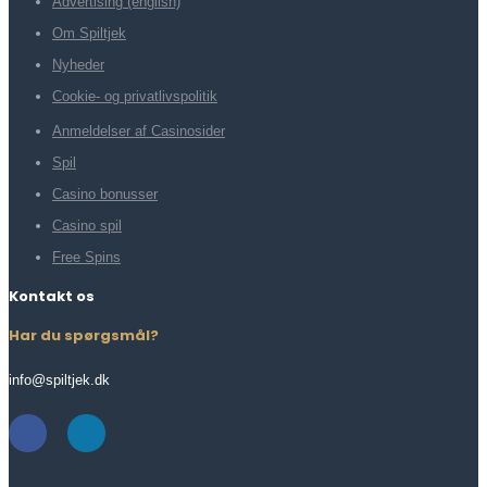
Advertising (english)
Om Spiltjek
Nyheder
Cookie- og privatlivspolitik
Anmeldelser af Casinosider
Spil
Casino bonusser
Casino spil
Free Spins
Kontakt os
Har du spørgsmål?
info@spiltjek.dk