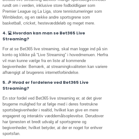
rundt om i verden, inklusive store fodboldligaer som
Premier League og La Liga, store tennisturneringer som
Wimbledon, og en række andre sportsgrene som
basketball, cricket, hestevæddeløb og meget mere.
4. 💻 Hvordan kan man se Bet365 Live
Streaming?
For at se Bet365 live streaming, skal man logge ind på sin
konto og klikke på “Live Streaming” i hovedmenuen. Herfra
vil man kunne vælge fra en liste af kommende
begivenheder. Bemærk, at streamingkvaliteten kan variere
afhængigt af brugerens internetforbindelse.
5. 🎉 Hvad er fordelene ved Bet365 Live
Streaming?
En stor fordel ved Bet365 live streaming er, at det giver
brugerne mulighed for at følge med i deres foretrukne
sportsbegivenheder i realtid, hvilket kan give en mere
engageret og interaktiv væddemålsoplevelse. Derudover
har tjenesten et bredt udvalg af sportsgrene og
begivenheder, hvilket betyder, at der er noget for enhver
sportsfan.