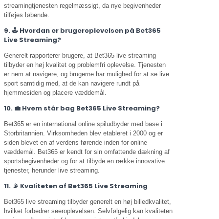
streamingtjenesten regelmæssigt, da nye begivenheder
tilføjes løbende.
9. 🕹️ Hvordan er brugeroplevelsen på Bet365
Live Streaming?
Generelt rapporterer brugere, at Bet365 live streaming
tilbyder en høj kvalitet og problemfri oplevelse. Tjenesten
er nem at navigere, og brugerne har mulighed for at se live
sport samtidig med, at de kan navigere rundt på
hjemmesiden og placere væddemål.
10. 💼 Hvem står bag Bet365 Live Streaming?
Bet365 er en international online spiludbyder med base i
Storbritannien. Virksomheden blev etableret i 2000 og er
siden blevet en af verdens førende inden for online
væddemål. Bet365 er kendt for sin omfattende dækning af
sportsbegivenheder og for at tilbyde en række innovative
tjenester, herunder live streaming.
11. 📡 Kvaliteten af Bet365 Live Streaming
Bet365 live streaming tilbyder generelt en høj billedkvalitet,
hvilket forbedrer seeroplevelsen. Selvfølgelig kan kvaliteten