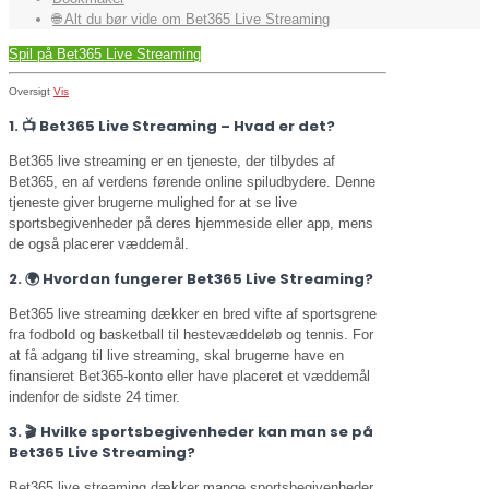
🌐 Alt du bør vide om Bet365 Live Streaming
Spil på Bet365 Live Streaming
Oversigt
Vis
1. 📺 Bet365 Live Streaming – Hvad er det?
Bet365 live streaming er en tjeneste, der tilbydes af
Bet365, en af verdens førende online spiludbydere. Denne
tjeneste giver brugerne mulighed for at se live
sportsbegivenheder på deres hjemmeside eller app, mens
de også placerer væddemål.
2. 🌍 Hvordan fungerer Bet365 Live Streaming?
Bet365 live streaming dækker en bred vifte af sportsgrene
fra fodbold og basketball til hestevæddeløb og tennis. For
at få adgang til live streaming, skal brugerne have en
finansieret Bet365-konto eller have placeret et væddemål
indenfor de sidste 24 timer.
3. 🎬 Hvilke sportsbegivenheder kan man se på
Bet365 Live Streaming?
Bet365 live streaming dækker mange sportsbegivenheder