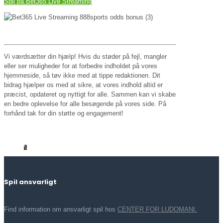
Spil på Bet365 Live Streaming
Vi værdsætter din hjælp! Hvis du støder på fejl, mangler
eller ser muligheder for at forbedre indholdet på vores
hjemmeside, så tøv ikke med at tippe redaktionen. Dit
bidrag hjælper os med at sikre, at vores indhold altid er
præcist, opdateret og nyttigt for alle. Sammen kan vi skabe
en bedre oplevelse for alle besøgende på vores side. På
forhånd tak for din støtte og engagement!
Spil ansvarligt
Find information om ansvarligt spil hos
CENTER FOR LUDOMANI.