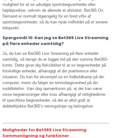
mulighed for at se udvalgte sportsbegivenheder eller
højdepunkter, selvom de allerede er afsluttet. Bet365 On
Demand er normalt tilgængelig for en bred vifte af
sportsbegivenheder, så du kan nyde indholdet på et senere
tidspunkt.
Spørgsmål 10: Kan jeg se Bet365 Live Streaming
på flere enheder samtidig?
Ja, du kan se Bet365 Live Streaming på flere enheder
samtidig, så længe du er logget ind på den samme Bet365-
konto. Dette giver dig fleksibilitet til at se begivenheder på
forskellige enheder, afhængigt af din præference eller
situation. Du kan for eksempel se en fodboldkamp på din
computer, mens du følger en tennisbegivenhed på din
mobiltelefon. Vær dog opmærksom på, at der kan være
visse begrænsninger eller krav afhængigt af rettighederne
til specifikke begivenheder, så det er altid godt at
dobbelttjekke Bet365’s retningslinjer og betingelser.
Muligheder for Bet365 Live Streaming:
Sammenligning og funktioner