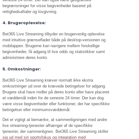
begrænsninger for visse begivenheder baseret på
rettighedsaftaler og lovgivning.
4. Brugeroplevelse:
Bet365 Live Streaming tilbyder en brugervenlig oplevelse
med intuitive grænseflader både på desktop-versionen og
mobilappen. Brugerne kan navigere mellem forskellige
begivenheder, få adgang til live odds og statistikker samt
administrere deres konto.
5. Omkostninger:
Bet365 Live Streaming kræver normalt ikke ekstra
omkostninger ud over de krævede betingelser for adgang.
Brugere skal have midler på deres konto eller have placeret
et væddemål inden for de seneste 24 timer. Der kan dog
være visse begivenheder eller funktioner, der har specifikke
betingelser eller minimumsvæddemål.
Det er vigtigt at bemærke, at sammenligningen med andre
live streaming-tjenester afhænger af de specifikke
tjenester, der sammenlignes. Bet365 Live Streaming skiller
sig ud med sin sportsfokus og integration med