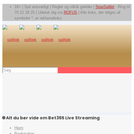
18+ | Spil ansvarligt | Regler og vilkår gælder |
StopSpillet
- Ring til
70 22 28 25 | Udeluk dig via
ROFUS
| Alle links, der følges af
symbolet *, er reklamelinks.
🌐 Alt du bør vide om Bet365 Live Streaming
Hjem
Bookmaker