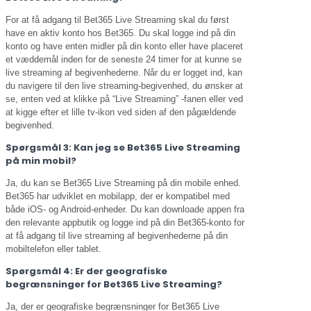
For at få adgang til Bet365 Live Streaming skal du først
have en aktiv konto hos Bet365. Du skal logge ind på din
konto og have enten midler på din konto eller have placeret
et væddemål inden for de seneste 24 timer for at kunne se
live streaming af begivenhederne. Når du er logget ind, kan
du navigere til den live streaming-begivenhed, du ønsker at
se, enten ved at klikke på “Live Streaming” -fanen eller ved
at kigge efter et lille tv-ikon ved siden af den pågældende
begivenhed.
Spørgsmål 3: Kan jeg se Bet365 Live Streaming
på min mobil?
Ja, du kan se Bet365 Live Streaming på din mobile enhed.
Bet365 har udviklet en mobilapp, der er kompatibel med
både iOS- og Android-enheder. Du kan downloade appen fra
den relevante appbutik og logge ind på din Bet365-konto for
at få adgang til live streaming af begivenhederne på din
mobiltelefon eller tablet.
Spørgsmål 4: Er der geografiske
begrænsninger for Bet365 Live Streaming?
Ja, der er geografiske begrænsninger for Bet365 Live