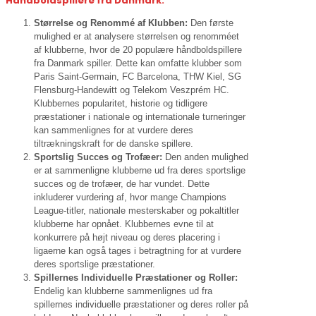
Håndboldspillere fra Danmark:
Størrelse og Renommé af Klubben:
Den første
mulighed er at analysere størrelsen og renomméet
af klubberne, hvor de 20 populære håndboldspillere
fra Danmark spiller. Dette kan omfatte klubber som
Paris Saint-Germain, FC Barcelona, THW Kiel, SG
Flensburg-Handewitt og Telekom Veszprém HC.
Klubbernes popularitet, historie og tidligere
præstationer i nationale og internationale turneringer
kan sammenlignes for at vurdere deres
tiltrækningskraft for de danske spillere.
Sportslig Succes og Trofæer:
Den anden mulighed
er at sammenligne klubberne ud fra deres sportslige
succes og de trofæer, de har vundet. Dette
inkluderer vurdering af, hvor mange Champions
League-titler, nationale mesterskaber og pokaltitler
klubberne har opnået. Klubbernes evne til at
konkurrere på højt niveau og deres placering i
ligaerne kan også tages i betragtning for at vurdere
deres sportslige præstationer.
Spillernes Individuelle Præstationer og Roller:
Endelig kan klubberne sammenlignes ud fra
spillernes individuelle præstationer og deres roller på