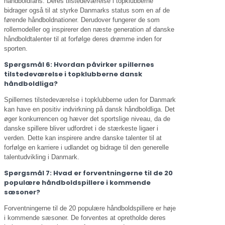
håndboldfans. Deres tilstedeværelse i topklubberne
bidrager også til at styrke Danmarks status som en af de
førende håndboldnationer. Derudover fungerer de som
rollemodeller og inspirerer den næste generation af danske
håndboldtalenter til at forfølge deres drømme inden for
sporten.
Spørgsmål 6: Hvordan påvirker spillernes
tilstedeværelse i topklubberne dansk
håndboldliga?
Spillernes tilstedeværelse i topklubberne uden for Danmark
kan have en positiv indvirkning på dansk håndboldliga. Det
øger konkurrencen og hæver det sportslige niveau, da de
danske spillere bliver udfordret i de stærkeste ligaer i
verden. Dette kan inspirere andre danske talenter til at
forfølge en karriere i udlandet og bidrage til den generelle
talentudvikling i Danmark.
Spørgsmål 7: Hvad er forventningerne til de 20
populære håndboldspillere i kommende
sæsoner?
Forventningerne til de 20 populære håndboldspillere er høje
i kommende sæsoner. De forventes at opretholde deres