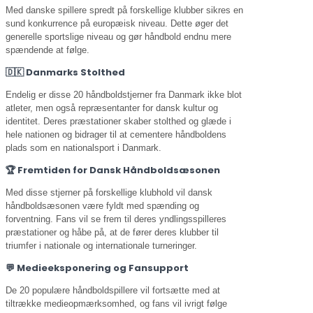
Med danske spillere spredt på forskellige klubber sikres en
sund konkurrence på europæisk niveau. Dette øger det
generelle sportslige niveau og gør håndbold endnu mere
spændende at følge.
🇩🇰 Danmarks Stolthed
Endelig er disse 20 håndboldstjerner fra Danmark ikke blot
atleter, men også repræsentanter for dansk kultur og
identitet. Deres præstationer skaber stolthed og glæde i
hele nationen og bidrager til at cementere håndboldens
plads som en nationalsport i Danmark.
🏆 Fremtiden for Dansk Håndboldsæsonen
Med disse stjerner på forskellige klubhold vil dansk
håndboldsæsonen være fyldt med spænding og
forventning. Fans vil se frem til deres yndlingsspilleres
præstationer og håbe på, at de fører deres klubber til
triumfer i nationale og internationale turneringer.
💬 Medieeksponering og Fansupport
De 20 populære håndboldspillere vil fortsætte med at
tiltrække medieopmærksomhed, og fans vil ivrigt følge