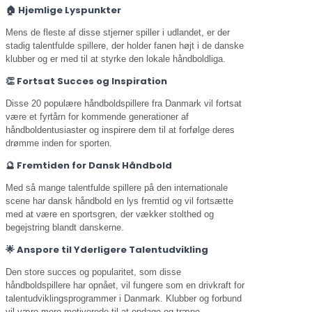
🏠 Hjemlige Lyspunkter
Mens de fleste af disse stjerner spiller i udlandet, er der
stadig talentfulde spillere, der holder fanen højt i de danske
klubber og er med til at styrke den lokale håndboldliga.
👏 Fortsat Succes og Inspiration
Disse 20 populære håndboldspillere fra Danmark vil fortsat
være et fyrtårn for kommende generationer af
håndboldentusiaster og inspirere dem til at forfølge deres
drømme inden for sporten.
🔮 Fremtiden for Dansk Håndbold
Med så mange talentfulde spillere på den internationale
scene har dansk håndbold en lys fremtid og vil fortsætte
med at være en sportsgren, der vækker stolthed og
begejstring blandt danskerne.
🌟 Anspore til Yderligere Talentudvikling
Den store succes og popularitet, som disse
håndboldspillere har opnået, vil fungere som en drivkraft for
talentudviklingsprogrammer i Danmark. Klubber og forbund
vil være mere motiverede til at opdage og træne