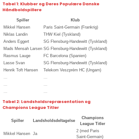
Tabel 1: Klubber og Deres Populære Danske
Håndboldspillere
Spiller
Klub
Mikkel Hansen
Paris Saint-Germain (Frankrig)
Niklas Landin
THW Kiel (Tyskland)
Anders Eggert
SG Flensburg-Handewitt (Tyskland)
Mads Mensah Larsen
SG Flensburg-Handewitt (Tyskland)
Rasmus Lauge
FC Barcelona (Spanien)
Lasse Svan
SG Flensburg-Handewitt (Tyskland)
Henrik Toft Hansen
Telekom Veszprém HC (Ungarn)
…
…
…
…
…
…
Tabel 2: Landsholdsrepræsentation og
Champions League Titler
Champions
Spiller
Landsholdsdeltagelse
League Titler
2 (med Paris
Mikkel Hansen
Ja
Saint-Germain)