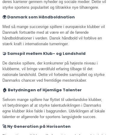
deres karrierer gennem nyheder og sociale medier. Dette vil
styrke sportens popularitet og tiltrække nye tilhængere.
🌍 Danmark som Håndboldnation
Med så mange succesrige spillere i europæiske klubber vil
Danmark fortsætte med at være en af de førende
håndboldnationer i verden. Dansk håndbold vil forblive en
stærk kraft i internationale turneringer.
🤝 Samspil mellem Klub- og Landshold
De danske spillere, der konkurrerer på højeste niveau i
klubberne, vil bringe værdifuld erfaring tilbage til det
nationale landshold. Dette vil forbedre samspillet og styrke
Danmarks chancer ved fremtidige mesterskaber.
🏠 Betydningen af Hjemlige Talenter
Selvom mange spillere har flyttet til udenlandske klubber,
vil betydningen af at styrke talentudviklingen i Danmarks
egne klubber ikke falde i baggrunden. Udviklingen af lokale
talenter er afgørende for sportens langsigtede succes.
🚀 Ny Generation på Horisonten