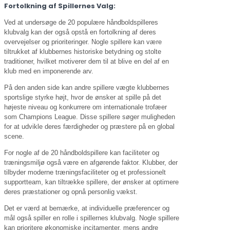
Fortolkning af Spillernes Valg:
Ved at undersøge de 20 populære håndboldspilleres
klubvalg kan der også opstå en fortolkning af deres
overvejelser og prioriteringer. Nogle spillere kan være
tiltrukket af klubbernes historiske betydning og stolte
traditioner, hvilket motiverer dem til at blive en del af en
klub med en imponerende arv.
På den anden side kan andre spillere vægte klubbernes
sportslige styrke højt, hvor de ønsker at spille på det
højeste niveau og konkurrere om internationale trofæer
som Champions League. Disse spillere søger muligheden
for at udvikle deres færdigheder og præstere på en global
scene.
For nogle af de 20 håndboldspillere kan faciliteter og
træningsmiljø også være en afgørende faktor. Klubber, der
tilbyder moderne træningsfaciliteter og et professionelt
supportteam, kan tiltrække spillere, der ønsker at optimere
deres præstationer og opnå personlig vækst.
Det er værd at bemærke, at individuelle præferencer og
mål også spiller en rolle i spillernes klubvalg. Nogle spillere
kan prioritere økonomiske incitamenter, mens andre