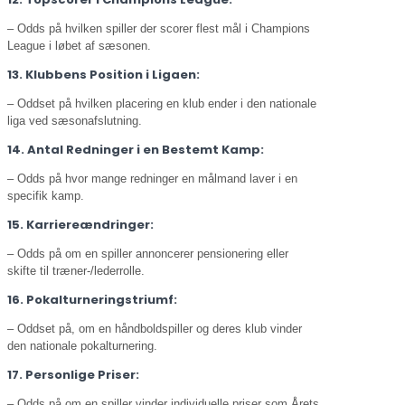
– Odds på hvilken spiller der scorer flest mål i Champions
League i løbet af sæsonen.
13. Klubbens Position i Ligaen:
– Oddset på hvilken placering en klub ender i den nationale
liga ved sæsonafslutning.
14. Antal Redninger i en Bestemt Kamp:
– Odds på hvor mange redninger en målmand laver i en
specifik kamp.
15. Karriereændringer:
– Odds på om en spiller annoncerer pensionering eller
skifte til træner-/lederrolle.
16. Pokalturneringstriumf:
– Oddset på, om en håndboldspiller og deres klub vinder
den nationale pokalturnering.
17. Personlige Priser:
– Odds på om en spiller vinder individuelle priser som Årets