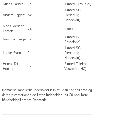
Niklas Landin
Ja
1 (med THW Kiel)
1 (med SG
Anders Eggert
Nej
Flensburg-
Handewitt)
Mads Mensah
Ja
Ingen
Larsen
1 (med FC
Rasmus Lauge
Ja
Barcelona)
1 (med SG
Lasse Svan
Ja
Flensburg-
Handewitt)
Henrik Toft
2 (med Telekom
Ja
Hansen
Veszprém HC)
…
…
…
…
…
…
Bemærk: Tabellerne indeholder kun et udsnit af spillerne og
deres præstationer, da listen indeholder i alt 20 populære
håndboldspillere fra Danmark.