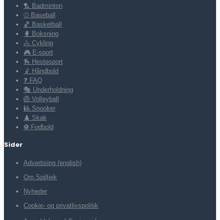
🏸 Badminton
⚾ Baseball
🏀 Basketball
🥊 Boksning
🚴 Cykling
🎮 E-sport
🏇 Hestesport
🤾 Håndbold
❓ FAQ
🎭 Underholdning
🏐 Volleyball
🎱 Snooker
♟️ Skak
⚽ Fodbold
Sider
Advertising (english)
Om Spiltjek
Nyheder
Cookie- og privatlivspolitik