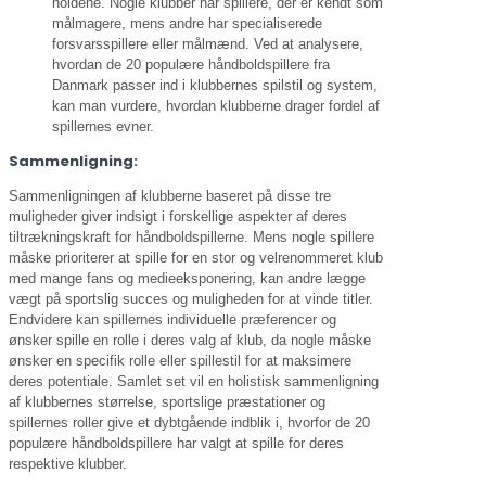
holdene. Nogle klubber har spillere, der er kendt som
målmagere, mens andre har specialiserede
forsvarsspillere eller målmænd. Ved at analysere,
hvordan de 20 populære håndboldspillere fra
Danmark passer ind i klubbernes spilstil og system,
kan man vurdere, hvordan klubberne drager fordel af
spillernes evner.
Sammenligning:
Sammenligningen af klubberne baseret på disse tre
muligheder giver indsigt i forskellige aspekter af deres
tiltrækningskraft for håndboldspillerne. Mens nogle spillere
måske prioriterer at spille for en stor og velrenommeret klub
med mange fans og medieeksponering, kan andre lægge
vægt på sportslig succes og muligheden for at vinde titler.
Endvidere kan spillernes individuelle præferencer og
ønsker spille en rolle i deres valg af klub, da nogle måske
ønsker en specifik rolle eller spillestil for at maksimere
deres potentiale. Samlet set vil en holistisk sammenligning
af klubbernes størrelse, sportslige præstationer og
spillernes roller give et dybtgående indblik i, hvorfor de 20
populære håndboldspillere har valgt at spille for deres
respektive klubber.