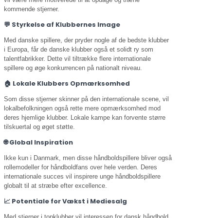
kommende stjerner.
💬 Styrkelse af Klubbernes Image
Med danske spillere, der pryder nogle af de bedste klubber
i Europa, får de danske klubber også et solidt ry som
talentfabrikker. Dette vil tiltrække flere internationale
spillere og øge konkurrencen på nationalt niveau.
🏠 Lokale Klubbers Opmærksomhed
Som disse stjerner skinner på den internationale scene, vil
lokalbefolkningen også rette mere opmærksomhed mod
deres hjemlige klubber. Lokale kampe kan forvente større
tilskuertal og øget støtte.
🌐 Global Inspiration
Ikke kun i Danmark, men disse håndboldspillere bliver også
rollemodeller for håndboldfans over hele verden. Deres
internationale succes vil inspirere unge håndboldspillere
globalt til at stræbe efter excellence.
📈 Potentiale for Vækst i Mediesalg
Med stjerner i topklubber vil interessen for dansk håndbold