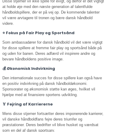
Disse stjerner vil ikke spille for evigt, og derfor er det vigtigt
at holde øje med den næste generation af talentfulde
håndboldspillere, der er på vej op. De kommende talenter
vil være arvtagere til tronen og bære dansk håndbold
videre.
⭐ Fokus på Fair Play og Sportsånd
Som ambassadører for dansk håndbold vil det være vigtigt
for disse spillere at fremme fair play og sportsånd både på
og uden for banen. Deres adfærd vil inspirere andre og
bevare håndboldens positive image.
💰 Økonomisk Indvirkning
Den internationale succes for disse spillere kan også have
en positiv indvirkning på dansk håndboldøkonomi.
Sponsorater og økonomisk støtte kan øges, hvilket vil
hjælpe med at finansiere sportens udvikling.
🏅 Fejring af Karriererne
Mens disse stjerner fortsætter deres imponerende karrierer,
vil danske håndboldfans fejre deres triumfer og
præstationer. Deres bedrifter vil blive husket og værdsat
som en del af dansk sportsarv.