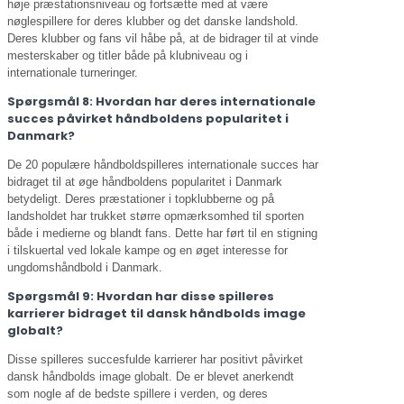
høje præstationsniveau og fortsætte med at være
nøglespillere for deres klubber og det danske landshold.
Deres klubber og fans vil håbe på, at de bidrager til at vinde
mesterskaber og titler både på klubniveau og i
internationale turneringer.
Spørgsmål 8: Hvordan har deres internationale
succes påvirket håndboldens popularitet i
Danmark?
De 20 populære håndboldspilleres internationale succes har
bidraget til at øge håndboldens popularitet i Danmark
betydeligt. Deres præstationer i topklubberne og på
landsholdet har trukket større opmærksomhed til sporten
både i medierne og blandt fans. Dette har ført til en stigning
i tilskuertal ved lokale kampe og en øget interesse for
ungdomshåndbold i Danmark.
Spørgsmål 9: Hvordan har disse spilleres
karrierer bidraget til dansk håndbolds image
globalt?
Disse spilleres succesfulde karrierer har positivt påvirket
dansk håndbolds image globalt. De er blevet anerkendt
som nogle af de bedste spillere i verden, og deres