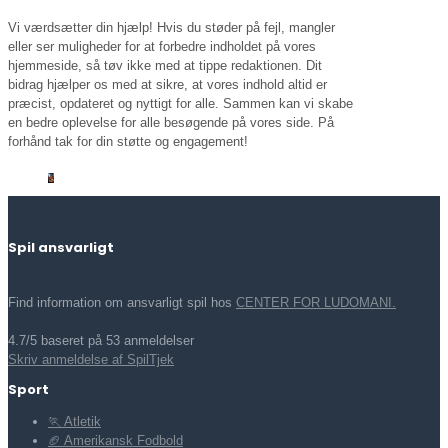
Vi værdsætter din hjælp! Hvis du støder på fejl, mangler
eller ser muligheder for at forbedre indholdet på vores
hjemmeside, så tøv ikke med at tippe redaktionen. Dit
bidrag hjælper os med at sikre, at vores indhold altid er
præcist, opdateret og nyttigt for alle. Sammen kan vi skabe
en bedre oplevelse for alle besøgende på vores side. På
forhånd tak for din støtte og engagement!
Spil ansvarligt
Find information om ansvarligt spil hos
CENTER FOR LUDOMANI.
4.7/5 baseret på 53 anmeldelser
Skriv anmeldelse af SpilTjek
Sport
🏃 Atletik
🏈 Amerikansk Fodbold