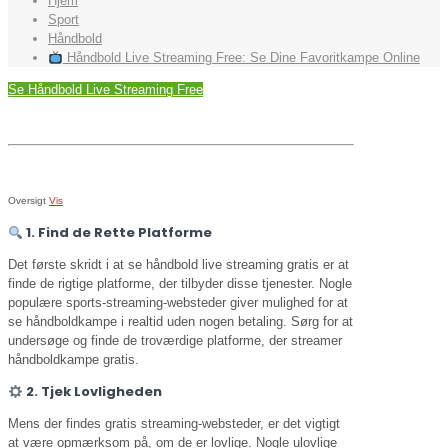
Hjem
Sport
Håndbold
Håndbold Live Streaming Free: Se Dine Favoritkampe Online
Se Håndbold Live Streaming Free
Oversigt
Vis
1. Find de Rette Platforme
Det første skridt i at se håndbold live streaming gratis er at
finde de rigtige platforme, der tilbyder disse tjenester. Nogle
populære sports-streaming-websteder giver mulighed for at
se håndboldkampe i realtid uden nogen betaling. Sørg for at
undersøge og finde de troværdige platforme, der streamer
håndboldkampe gratis.
2. Tjek Lovligheden
Mens der findes gratis streaming-websteder, er det vigtigt
at være opmærksom på, om de er lovlige. Nogle ulovlige