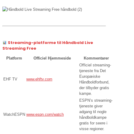
Streaming-platforme til Håndbold Live
Streaming Free
Platform
Officiel Hjemmeside
Kommentarer
Officiel streaming-
tjeneste fra Det
Europæiske
EHF TV
www.ehftv.com
Håndboldforbund,
der tilbyder gratis
kampe.
ESPN’s streaming-
tjeneste giver
adgang til nogle
WatchESPN
www.espn.com/watch
håndboldkampe
gratis for seere i
visse regioner.