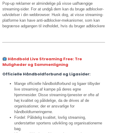
Pop-up reklamer er almindelige på visse uafhængige
streaming-sider. For at undgå dem kan du bruge adblocker-
udvidelser i din webbrowser. Husk dog, at visse streaming-
platforme kan have anti-adblocker-mekanismer, som kan
begrænse adgangen til indholdet, hvis du bruger adblockere
Håndbold Live Streaming Free: Tre
Muligheder og Sammenligning
Officielle Håndboldforbund og Ligasider:
Mange officielle håndboldforbund og ligaer tilbyder
live streaming af kampe på deres egne
hjemmesider. Disse streaming-tjenester er ofte af
høj kvalitet og pålidelige, da de drives af de
organisationer, der er ansvarlige for
håndboldturneringerne.
Fordel: Pålidelig kvalitet, lovlig streaming,
understøtter sportens udvikling og organisationerne
bag.