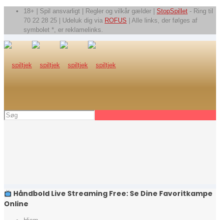
18+ | Spil ansvarligt | Regler og vilkår gælder |
StopSpillet
- Ring til
70 22 28 25 | Udeluk dig via
ROFUS
| Alle links, der følges af
symbolet *, er reklamelinks.
Håndbold Live Streaming Free: Se Dine Favoritkampe
Online