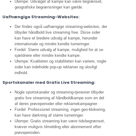
Ulempe: Udvalget af kampe kan være begrænset,
geografiske begrænsninger kan gælde.
Uafhængige Streaming-Websites:
Der findes også uafhængige streaming-websites, der
tilbyder håndbold live streaming free. Disse sider
kan have et bredere udvalg af kampe, herunder
internationale og mindre kendte turneringer.
Fordel: Større udvalg af kampe, mulighed for at se
sjældnere eller mindre kendte kampe.
Ulempe: Kvaliteten og stabiliteten kan variere, nogle
sider kan indeholde pop-up reklamer og ulovligt
indhold.
Sportskanaler med Gratis Live Streaming:
Nogle sportskanaler og streaming-tjenester tilbyder
gratis live streaming af håndboldkampe som en del
af deres prøveperioder eller reklamekampagner.
Fordel: Professionel streaming, ingen geo-blokering,
kan have dækning af større turneringer.
Ulempe: Gratis streaming kan være tidsbegrænset,
kræver muligvis tilmelding eller abonnement efter
prøveperioden.