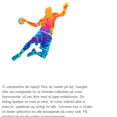
Vi værdsætter din hjælp! Hvis du støder på fejl, mangler
eller ser muligheder for at forbedre indholdet på vores
hjemmeside, så tøv ikke med at tippe redaktionen. Dit
bidrag hjælper os med at sikre, at vores indhold altid er
præcist, opdateret og nyttigt for alle. Sammen kan vi skabe
en bedre oplevelse for alle besøgende på vores side. På
forhånd tak for din støtte og engagement!