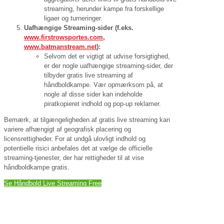
streaming, herunder kampe fra forskellige
ligaer og turneringer.
Uafhængige Streaming-sider (f.eks.
www.firstrowsportes.com
,
www.batmanstream.net
):
Selvom det er vigtigt at udvise forsigtighed,
er der nogle uafhængige streaming-sider, der
tilbyder gratis live streaming af
håndboldkampe. Vær opmærksom på, at
nogle af disse sider kan indeholde
piratkopieret indhold og pop-up reklamer.
Bemærk, at tilgængeligheden af gratis live streaming kan
variere afhængigt af geografisk placering og
licensrettigheder. For at undgå ulovligt indhold og
potentielle risici anbefales det at vælge de officielle
streaming-tjenester, der har rettigheder til at vise
håndboldkampe gratis.
Se Håndbold Live Streaming Free