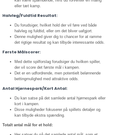
kan være spændende, hvis du forventer en målrig
eller tæt kamp.
Halvleg/Fuldtid Resultat:
Du forudsiger, hvilket hold der vil føre ved både
halvleg og fuldtid, eller om det bliver uafgjort.
Denne mulighed giver dig to chancer for at ramme
det rigtige resultat og kan tilbyde interessante odds.
Første Målscorer:
Med dette spilforslag forudsiger du hvilken spiller,
der vil score det første mål i kampen.
Det er en udfordrende, men potentielt belønnende
bettingmulighed med attraktive odds.
Antal Hjørnespark/Kort Antal:
Du kan satse på det samlede antal hjørnespark eller
kort i kampen.
Disse muligheder fokuserer på spillets detaljer og
kan tilbyde ekstra spænding.
Totalt antal mål for et hold:
Her satser du på det samlede antal mål, som et