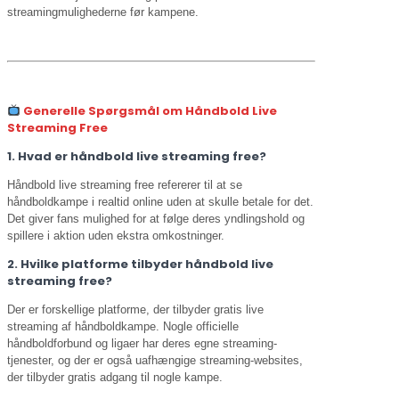
streamingmulighederne før kampene.
Generelle Spørgsmål om Håndbold Live
Streaming Free
1. Hvad er håndbold live streaming free?
Håndbold live streaming free refererer til at se
håndboldkampe i realtid online uden at skulle betale for det.
Det giver fans mulighed for at følge deres yndlingshold og
spillere i aktion uden ekstra omkostninger.
2. Hvilke platforme tilbyder håndbold live
streaming free?
Der er forskellige platforme, der tilbyder gratis live
streaming af håndboldkampe. Nogle officielle
håndboldforbund og ligaer har deres egne streaming-
tjenester, og der er også uafhængige streaming-websites,
der tilbyder gratis adgang til nogle kampe.