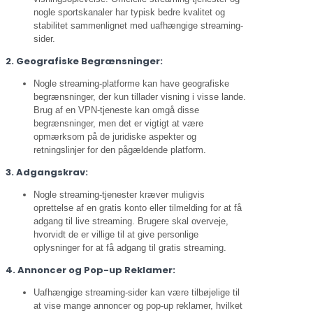
nogle sportskanaler har typisk bedre kvalitet og
stabilitet sammenlignet med uafhængige streaming-
sider.
2. Geografiske Begrænsninger:
Nogle streaming-platforme kan have geografiske
begrænsninger, der kun tillader visning i visse lande.
Brug af en VPN-tjeneste kan omgå disse
begrænsninger, men det er vigtigt at være
opmærksom på de juridiske aspekter og
retningslinjer for den pågældende platform.
3. Adgangskrav:
Nogle streaming-tjenester kræver muligvis
oprettelse af en gratis konto eller tilmelding for at få
adgang til live streaming. Brugere skal overveje,
hvorvidt de er villige til at give personlige
oplysninger for at få adgang til gratis streaming.
4. Annoncer og Pop-up Reklamer:
Uafhængige streaming-sider kan være tilbøjelige til
at vise mange annoncer og pop-up reklamer, hvilket