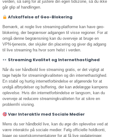
verden, så sørg for at justere din egen tidszone, så du ikke
går glip af handlingen.
Afskaffelse af Geo-Blokering
Bemærk, at nogle live streaming-platforme kan have geo-
blokering, der begrænser adgangen til visse regioner. For at
omgå denne begrænsning kan du overveje at bruge en
VPN-tjeneste, der skjuler din placering og giver dig adgang
til live streaming fra hvor som helst i verden.
Streaming Kvalitet og Internethastighed
Når du ser håndbold live streaming gratis, er det vigtigt at
tage højde for streamingkvaliteten og din internethastighed.
En stabil og hurtig internetforbindelse er afgørende for at
undgå afbrydelser og buffering, der kan ødelægge kampens
oplevelse. Hvis din internetforbindelse er langsom, kan du
overveje at reducere streamingkvaliteten for at sikre en
problemfri visning.
Vær Interaktiv med Sociale Medier
Mens du ser håndbold live, kan du øge din oplevelse ved at
være interaktiv på sociale medier. Følg officielle holdkonti,
ligaer og sportskommentatorer for at få live opdateringer,