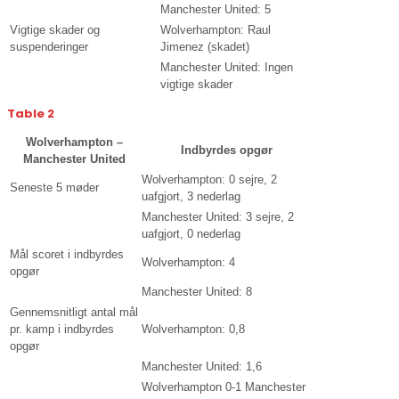
Manchester United: 5
Vigtige skader og
Wolverhampton: Raul
suspenderinger
Jimenez (skadet)
Manchester United: Ingen
vigtige skader
Table 2
Wolverhampton –
Indbyrdes opgør
Manchester United
Wolverhampton: 0 sejre, 2
Seneste 5 møder
uafgjort, 3 nederlag
Manchester United: 3 sejre, 2
uafgjort, 0 nederlag
Mål scoret i indbyrdes
Wolverhampton: 4
opgør
Manchester United: 8
Gennemsnitligt antal mål
pr. kamp i indbyrdes
Wolverhampton: 0,8
opgør
Manchester United: 1,6
Wolverhampton 0-1 Manchester