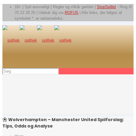
18+ | Spil ansvarligt | Regler og vilkår gælder |
StopSpillet
- Ring til
70 22 28 25 | Udeluk dig via
ROFUS
| Alle links, der følges af
symbolet *, er reklamelinks.
Wolverhampton – Manchester United Spilforslag:
Tips, Odds og Analyse