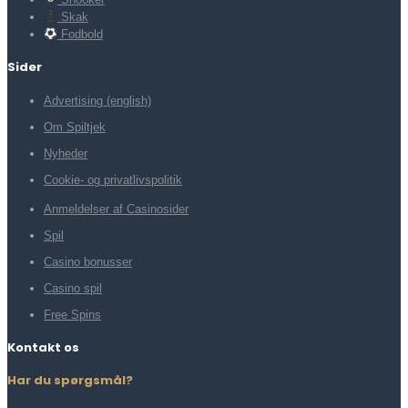
Skak
Fodbold
Sider
Advertising (english)
Om Spiltjek
Nyheder
Cookie- og privatlivspolitik
Anmeldelser af Casinosider
Spil
Casino bonusser
Casino spil
Free Spins
Kontakt os
Har du spørgsmål?