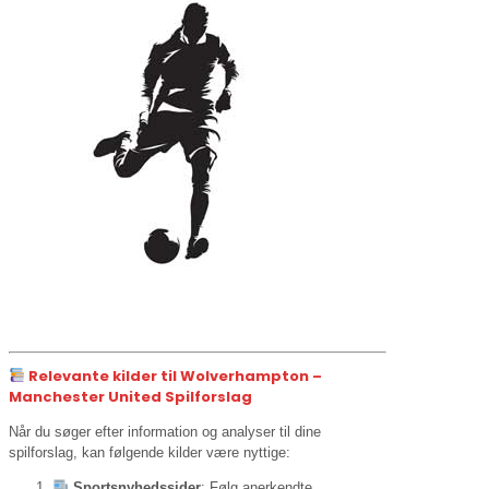
Relevante kilder til Wolverhampton –
Manchester United Spilforslag
Når du søger efter information og analyser til dine
spilforslag, kan følgende kilder være nyttige:
Sportsnyhedssider
: Følg anerkendte