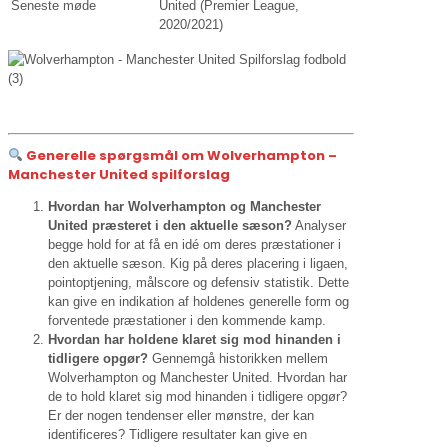
Seneste møde
United (Premier League,
2020/2021)
Generelle spørgsmål om Wolverhampton –
Manchester United spilforslag
Hvordan har Wolverhampton og Manchester
United præsteret i den aktuelle sæson?
Analyser
begge hold for at få en idé om deres præstationer i
den aktuelle sæson. Kig på deres placering i ligaen,
pointoptjening, målscore og defensiv statistik. Dette
kan give en indikation af holdenes generelle form og
forventede præstationer i den kommende kamp.
Hvordan har holdene klaret sig mod hinanden i
tidligere opgør?
Gennemgå historikken mellem
Wolverhampton og Manchester United. Hvordan har
de to hold klaret sig mod hinanden i tidligere opgør?
Er der nogen tendenser eller mønstre, der kan
identificeres? Tidligere resultater kan give en