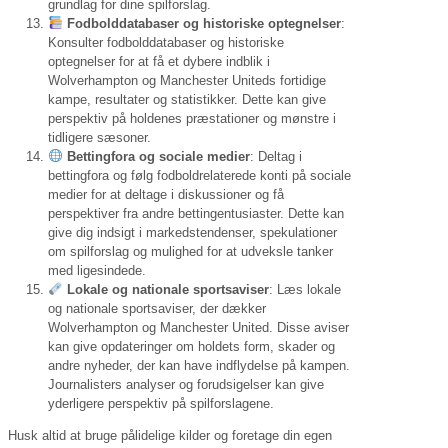
grundlag for dine spilforslag.
Fodbolddatabaser og historiske optegnelser
:
Konsulter fodbolddatabaser og historiske
optegnelser for at få et dybere indblik i
Wolverhampton og Manchester Uniteds fortidige
kampe, resultater og statistikker. Dette kan give
perspektiv på holdenes præstationer og mønstre i
tidligere sæsoner.
Bettingfora og sociale medier
: Deltag i
bettingfora og følg fodboldrelaterede konti på sociale
medier for at deltage i diskussioner og få
perspektiver fra andre bettingentusiaster. Dette kan
give dig indsigt i markedstendenser, spekulationer
om spilforslag og mulighed for at udveksle tanker
med ligesindede.
Lokale og nationale sportsaviser
: Læs lokale
og nationale sportsaviser, der dækker
Wolverhampton og Manchester United. Disse aviser
kan give opdateringer om holdets form, skader og
andre nyheder, der kan have indflydelse på kampen.
Journalisters analyser og forudsigelser kan give
yderligere perspektiv på spilforslagene.
Husk altid at bruge pålidelige kilder og foretage din egen