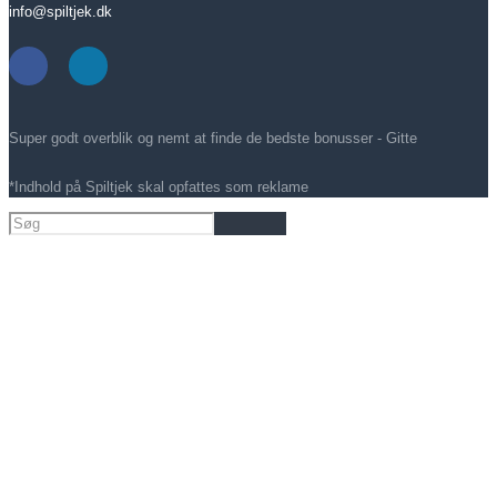
info@spiltjek.dk
Super godt overblik og nemt at finde de bedste bonusser - Gitte
*Indhold på Spiltjek skal opfattes som reklame