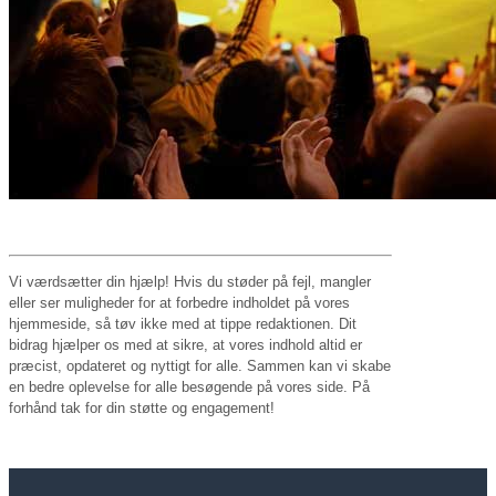
Vi værdsætter din hjælp! Hvis du støder på fejl, mangler
eller ser muligheder for at forbedre indholdet på vores
hjemmeside, så tøv ikke med at tippe redaktionen. Dit
bidrag hjælper os med at sikre, at vores indhold altid er
præcist, opdateret og nyttigt for alle. Sammen kan vi skabe
en bedre oplevelse for alle besøgende på vores side. På
forhånd tak for din støtte og engagement!