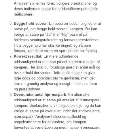
Analyser spillernes form, tidligere præstationer og
deres indbyrdes opgør for at identificere potentielle
målscorere.
Begge hold scorer
: En populær oddsmulighed er at
satse på, om begge hold scorer i kampen. Du kan
vælge at satse på “Ja” eller “Nej” baseret på
holdenes scoringsrekorder og forsvarspræstationer.
Hvis begge hold har stærke angreb og sårbare
forsvar, kan dette være en spændende spilforslag.
Korrekt resultat
: En mere udfordrende
oddsmulighed er at satse på det korrekte resultat af
kampen. Her skal du forudsige præcist antal mål og
hvilket hold der vinder. Dette spilforslag kan give
høje odds og potentielt større gevinster, men det
kræver grundig analyse og indsigt i holdenes form
og præstationer.
Over/under antal hjørnespark
: En alternativ
oddsmulighed er at satse på antallet af hjørnespark i
kampen. Bookmakerne vil tilbyde en linje, og du kan
vælge at satse på over eller under det angivne antal
hjørnespark. Analyser holdenes spillestil og
angrebsmønstre for at vurdere, om kampen
forventes at være åben og med mange hjørnespark.