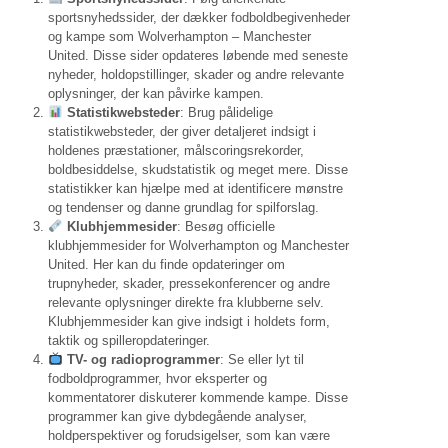
sportsnyhedssider, der dækker fodboldbegivenheder
og kampe som Wolverhampton – Manchester
United. Disse sider opdateres løbende med seneste
nyheder, holdopstillinger, skader og andre relevante
oplysninger, der kan påvirke kampen.
Statistikwebsteder
: Brug pålidelige
statistikwebsteder, der giver detaljeret indsigt i
holdenes præstationer, målscoringsrekorder,
boldbesiddelse, skudstatistik og meget mere. Disse
statistikker kan hjælpe med at identificere mønstre
og tendenser og danne grundlag for spilforslag.
Klubhjemmesider
: Besøg officielle
klubhjemmesider for Wolverhampton og Manchester
United. Her kan du finde opdateringer om
trupnyheder, skader, pressekonferencer og andre
relevante oplysninger direkte fra klubberne selv.
Klubhjemmesider kan give indsigt i holdets form,
taktik og spilleropdateringer.
TV- og radioprogrammer
: Se eller lyt til
fodboldprogrammer, hvor eksperter og
kommentatorer diskuterer kommende kampe. Disse
programmer kan give dybdegående analyser,
holdperspektiver og forudsigelser, som kan være