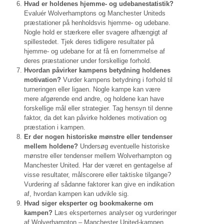
Hvad er holdenes hjemme- og udebanestatistik?
Evaluér Wolverhamptons og Manchester Uniteds
præstationer på henholdsvis hjemme- og udebane.
Nogle hold er stærkere eller svagere afhængigt af
spillestedet. Tjek deres tidligere resultater på
hjemme- og udebane for at få en fornemmelse af
deres præstationer under forskellige forhold.
Hvordan påvirker kampens betydning holdenes
motivation?
Vurder kampens betydning i forhold til
turneringen eller ligaen. Nogle kampe kan være
mere afgørende end andre, og holdene kan have
forskellige mål eller strategier. Tag hensyn til denne
faktor, da det kan påvirke holdenes motivation og
præstation i kampen.
Er der nogen historiske mønstre eller tendenser
mellem holdene?
Undersøg eventuelle historiske
mønstre eller tendenser mellem Wolverhampton og
Manchester United. Har der været en gentagelse af
visse resultater, målscorere eller taktiske tilgange?
Vurdering af sådanne faktorer kan give en indikation
af, hvordan kampen kan udvikle sig.
Hvad siger eksperter og bookmakerne om
kampen?
Læs eksperternes analyser og vurderinger
af Wolverhampton – Manchester United-kampen.