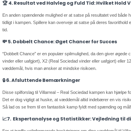
🏆
4. Resultat ved Halvleg og Fuld Tid: Hvilket Hold V
En anden spændende mulighed er at satse på resultatet ved både halv
tidligt i kampen. Spillere kan overveje at satse på deres favorithold
tid.
💸
5. Dobbelt Chance: Øget Chancer for Succes
“Dobbelt Chance” er en populær spilmulighed, da den giver øgede cha
vinder eller uafgjort), X2 (Real Sociedad vinder eller uafgjort) eller 12
væddemål, hvis man ønsker at mindske risikoen.
🔒 6.
Afsluttende Bemærkninger
Disse spilforslag til Villarreal – Real Sociedad kampen kan hjælpe
Det er dog vigtigt at huske, at væddemål altid indebærer en vis risiko
Så lad os se frem til en fantastisk kamp fyldt med spænding og mål
📈7.
Ekspertanalyse og Statistikker: Vejledning til di
For at træffe velinformerede beslutninger om dine væddemål til Vil