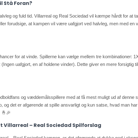
il Stå Foran?
leg og fuld tid. Villarreal og Real Sociedad vil kæmpe hårdt for at t
 eller forudsige, at kampen vil være uafgjort ved halvleg, men med en v
ncer for at vinde. Spillerne kan vælge mellem tre kombinationer: 1X 
 (Ingen uafgjort, en af holdene vinder). Dette giver en mere forsigtig til
 fodboldfans og væddemålsspillere med at få mest muligt ud af denne
, og det er afgørende at spille ansvarligt og kun satse, hvad man har r
! 🤞🎉
t Villarreal – Real Sociedad Spilforslag
larreal – Real Sociedad kampen, er det afgørende at dykke ned i eksp