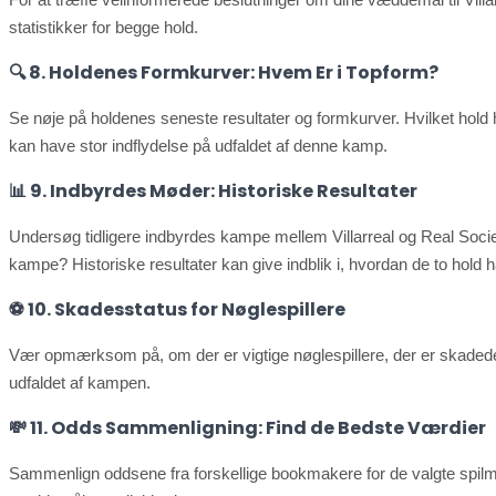
statistikker for begge hold.
🔍
8. Holdenes Formkurver: Hvem Er i Topform?
Se nøje på holdenes seneste resultater og formkurver. Hvilket ho
kan have stor indflydelse på udfaldet af denne kamp.
📊
9. Indbyrdes Møder: Historiske Resultater
Undersøg tidligere indbyrdes kampe mellem Villarreal og Real Socied
kampe? Historiske resultater kan give indblik i, hvordan de to hold 
⚽
10. Skadesstatus for Nøglespillere
Vær opmærksom på, om der er vigtige nøglespillere, der er skadede 
udfaldet af kampen.
💸
11. Odds Sammenligning: Find de Bedste Værdier
Sammenlign oddsene fra forskellige bookmakere for de valgte spilmul