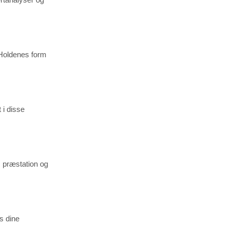
 Holdenes form
 i disse
s præstation og
s dine