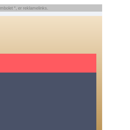
symbolet *, er reklamelinks.