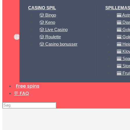
CASINO SPIL
SPILLEMA
🎲 Bingo
🎰 Astr
🎲 Keno
🎰 Di
🎲 Live Casino
🎰 Gol
🎲 Roulette
🎰 Gol
🎲 Casino bonusser
🎰 Hei
🎰 Klo
🎰 Sp
🎰 Sto
🎰 Frui
Free spins
💬 FAQ