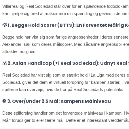
Villarreal og Real Sociedad står over for en spændende fodboldkamp,
kan hjælpe dig med at maksimere din spænding og gevinst i denne 
💡
1. Begge Hold Scorer (BTTS): En Forventet Målrig
Begge hold har vist sig som farlige angrebsenheder i deres senest
Alexander Isak som deres målscorer. Med sådanne angrebsspillere 
attraktiv mulighed.
💰
2. Asian Handicap (+1 Real Sociedad): Udnyt Real
Real Sociedad har vist sig som et stærkt hold i La Liga med deres evn
Sociedad, giver det dem et virtuelt forspring før kampen starter. Hvis
spillerne kan overveje, hvis de tror på Real Sociedads potentiale.
⚽
3. Over/Under 2.5 Mål: Kampens Målniveau
Dette spilforslag handler om det forventede målniveau i kampen. Hv
Mål” forudsiger to eller færre mål. Dette er et interessant væddemål,