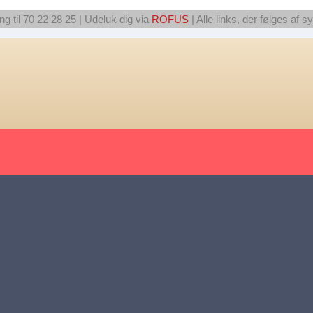
ng til 70 22 28 25 | Udeluk dig via
ROFUS
| Alle links, der følges af 