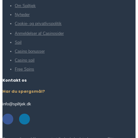
Om Spiltjek
Nyheder
Cookie- og privatlivspolitik
Anmeldelser af Casinosider
Spil
Casino bonusser
Casino spil
Free Spins
Kontakt os
Har du spørgsmål?
info@spiltjek.dk