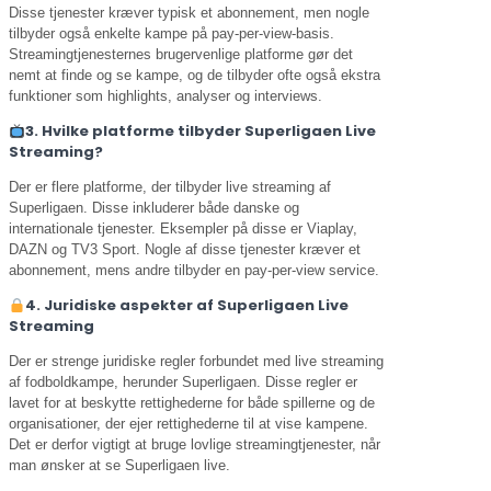
Disse tjenester kræver typisk et abonnement, men nogle
tilbyder også enkelte kampe på pay-per-view-basis.
Streamingtjenesternes brugervenlige platforme gør det
nemt at finde og se kampe, og de tilbyder ofte også ekstra
funktioner som highlights, analyser og interviews.
3. Hvilke platforme tilbyder Superligaen Live
Streaming?
Der er flere platforme, der tilbyder live streaming af
Superligaen. Disse inkluderer både danske og
internationale tjenester. Eksempler på disse er Viaplay,
DAZN og TV3 Sport. Nogle af disse tjenester kræver et
abonnement, mens andre tilbyder en pay-per-view service.
4. Juridiske aspekter af Superligaen Live
Streaming
Der er strenge juridiske regler forbundet med live streaming
af fodboldkampe, herunder Superligaen. Disse regler er
lavet for at beskytte rettighederne for både spillerne og de
organisationer, der ejer rettighederne til at vise kampene.
Det er derfor vigtigt at bruge lovlige streamingtjenester, når
man ønsker at se Superligaen live.