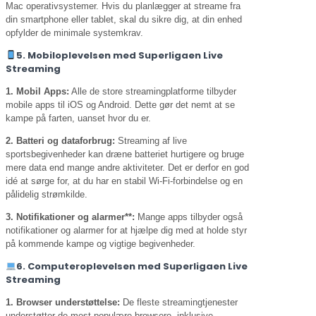
Mac operativsystemer. Hvis du planlægger at streame fra
din smartphone eller tablet, skal du sikre dig, at din enhed
opfylder de minimale systemkrav.
5. Mobiloplevelsen med Superligaen Live
Streaming
1. Mobil Apps:
Alle de store streamingplatforme tilbyder
mobile apps til iOS og Android. Dette gør det nemt at se
kampe på farten, uanset hvor du er.
2. Batteri og dataforbrug:
Streaming af live
sportsbegivenheder kan dræne batteriet hurtigere og bruge
mere data end mange andre aktiviteter. Det er derfor en god
idé at sørge for, at du har en stabil Wi-Fi-forbindelse og en
pålidelig strømkilde.
3. Notifikationer og alarmer**:
Mange apps tilbyder også
notifikationer og alarmer for at hjælpe dig med at holde styr
på kommende kampe og vigtige begivenheder.
6. Computeroplevelsen med Superligaen Live
Streaming
1. Browser understøttelse:
De fleste streamingtjenester
understøtter de mest populære browsere, inklusive