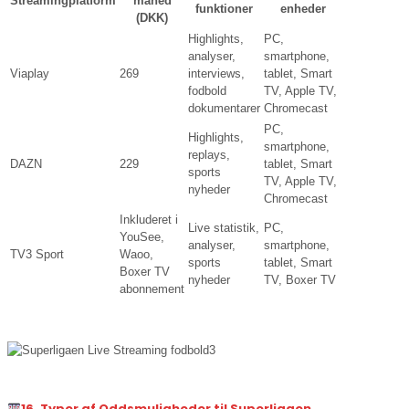
Streamingplatform
måned
funktioner
enheder
(DKK)
Highlights,
PC,
analyser,
smartphone,
Viaplay
269
interviews,
tablet, Smart
fodbold
TV, Apple TV,
dokumentarer
Chromecast
PC,
Highlights,
smartphone,
replays,
DAZN
229
tablet, Smart
sports
TV, Apple TV,
nyheder
Chromecast
Inkluderet i
Live statistik,
PC,
YouSee,
analyser,
smartphone,
TV3 Sport
Waoo,
sports
tablet, Smart
Boxer TV
nyheder
TV, Boxer TV
abonnement
16. Typer af Oddsmuligheder til Superligaen