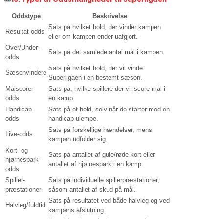
Oddstype
Beskrivelse
Sats på hvilket hold, der vinder kampen
Resultat-odds
eller om kampen ender uafgjort.
Over/Under-
Sats på det samlede antal mål i kampen.
odds
Sats på hvilket hold, der vil vinde
Sæsonvindere
Superligaen i en bestemt sæson.
Målscorer-
Sats på, hvilke spillere der vil score mål i
odds
en kamp.
Handicap-
Sats på et hold, selv når de starter med en
odds
handicap-ulempe.
Sats på forskellige hændelser, mens
Live-odds
kampen udfolder sig.
Kort- og
Sats på antallet af gule/røde kort eller
hjørnespark-
antallet af hjørnespark i en kamp.
odds
Spiller-
Sats på individuelle spillerpræstationer,
præstationer
såsom antallet af skud på mål.
Sats på resultatet ved både halvleg og ved
Halvleg/fuldtid
kampens afslutning.