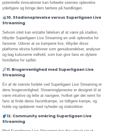
potentielle innovationer kan forbedre seernes oplevelse
yderligere og bringe dem tættere på handlingen.
10. Stadionoplevelse versus Superligaen Live
Streaming
Selvom intet kan erstatte følelsen af at være på stadion,
tilbyder Superligaen Live Streaming en unik oplevelse for
fansene. Udover at se kampene live, tilbyder disse
platforme ekstra funktioner som genudsendelser, analyser
og bag kulisserne indhold, som kan give fans en dybere
forståelse for spillet.
11. Brugervenlighed med Superligaen Live
Streaming
En af de største fordele ved Superligaen Live Streaming er
dens brugervenlighed. Streamingtjenester er designet til at
være intuitive og lette at navigere, hvilket gør det nemt for
fans at finde deres favoritkampe, se tidligere kampe, og
holde sig opdateret med nyheder og statistikker.
12. Community omkring Superligaen Live
Streaming
Med Superligaen Live Streaming har der vokset sig et