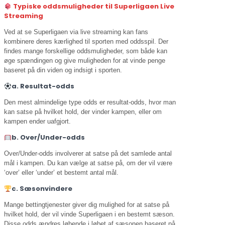
Typiske oddsmuligheder til Superligaen Live
Streaming
Ved at se Superligaen via live streaming kan fans
kombinere deres kærlighed til sporten med oddsspil. Der
findes mange forskellige oddsmuligheder, som både kan
øge spændingen og give muligheden for at vinde penge
baseret på din viden og indsigt i sporten.
a. Resultat-odds
Den mest almindelige type odds er resultat-odds, hvor man
kan satse på hvilket hold, der vinder kampen, eller om
kampen ender uafgjort.
b. Over/Under-odds
Over/Under-odds involverer at satse på det samlede antal
mål i kampen. Du kan vælge at satse på, om der vil være
‘over’ eller ‘under’ et bestemt antal mål.
c. Sæsonvindere
Mange bettingtjenester giver dig mulighed for at satse på
hvilket hold, der vil vinde Superligaen i en bestemt sæson.
Disse odds ændres løbende i løbet af sæsonen baseret på