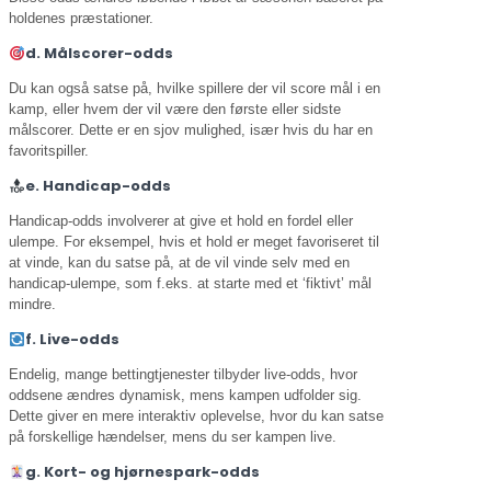
holdenes præstationer.
d. Målscorer-odds
Du kan også satse på, hvilke spillere der vil score mål i en
kamp, eller hvem der vil være den første eller sidste
målscorer. Dette er en sjov mulighed, især hvis du har en
favoritspiller.
e. Handicap-odds
Handicap-odds involverer at give et hold en fordel eller
ulempe. For eksempel, hvis et hold er meget favoriseret til
at vinde, kan du satse på, at de vil vinde selv med en
handicap-ulempe, som f.eks. at starte med et ‘fiktivt’ mål
mindre.
f. Live-odds
Endelig, mange bettingtjenester tilbyder live-odds, hvor
oddsene ændres dynamisk, mens kampen udfolder sig.
Dette giver en mere interaktiv oplevelse, hvor du kan satse
på forskellige hændelser, mens du ser kampen live.
g. Kort- og hjørnespark-odds