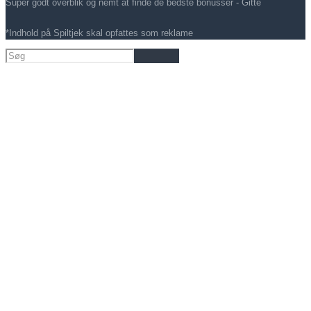
Super godt overblik og nemt at finde de bedste bonusser - Gitte
*Indhold på Spiltjek skal opfattes som reklame