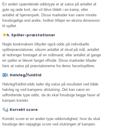
En anden spændende oddstype er at satse på antallet af
gule og røde kort, der vil blive tildelt i en kamp, eller
antallet af hjørnespark. Disse markeder kan være mindre
forudsigelige end andre, hvilket tilføjer en ekstra dimension
til spillet.
h. Spiller-præstationer
Nogle bookmakere tilbyder også odds på individuelle
spillerpræstationer, såsom antallet af skud på mål, antallet
af redninger foretaget af en målmand, eller antallet af gange
en spiller er blevet fanget offside. Disse markeder tillader
fans at satse på præstationerne fra deres favoritspillere.
i. Halvleg/fuldtid
Halvleg/fuldtid-odds lader dig satse på resultatet ved både
halvleg og ved kampens afslutning. Det kan være en
udfordrende type odds, da du skal forudsige begge faser af
kampen korrekt.
j. Korrekt score
Korrekt score er en anden type oddsmulighed, hvor du skal
forudsige den nøjagtige score ved slutningen af kampen.