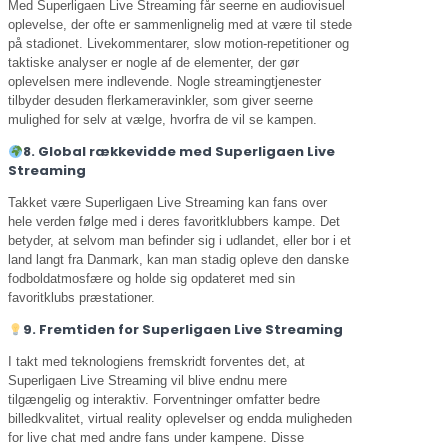
Med Superligaen Live Streaming får seerne en audiovisuel
oplevelse, der ofte er sammenlignelig med at være til stede
på stadionet. Livekommentarer, slow motion-repetitioner og
taktiske analyser er nogle af de elementer, der gør
oplevelsen mere indlevende. Nogle streamingtjenester
tilbyder desuden flerkameravinkler, som giver seerne
mulighed for selv at vælge, hvorfra de vil se kampen.
8. Global rækkevidde med Superligaen Live
Streaming
Takket være Superligaen Live Streaming kan fans over
hele verden følge med i deres favoritklubbers kampe. Det
betyder, at selvom man befinder sig i udlandet, eller bor i et
land langt fra Danmark, kan man stadig opleve den danske
fodboldatmosfære og holde sig opdateret med sin
favoritklubs præstationer.
9. Fremtiden for Superligaen Live Streaming
I takt med teknologiens fremskridt forventes det, at
Superligaen Live Streaming vil blive endnu mere
tilgængelig og interaktiv. Forventninger omfatter bedre
billedkvalitet, virtual reality oplevelser og endda muligheden
for live chat med andre fans under kampene. Disse