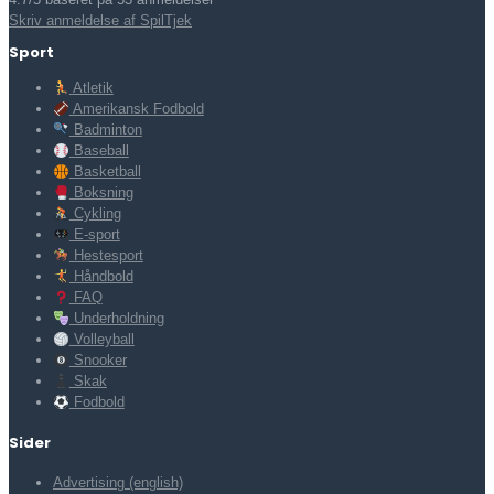
Skriv anmeldelse af SpilTjek
Sport
Atletik
Amerikansk Fodbold
Badminton
Baseball
Basketball
Boksning
Cykling
E-sport
Hestesport
Håndbold
FAQ
Underholdning
Volleyball
Snooker
Skak
Fodbold
Sider
Advertising (english)