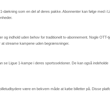
 1-dækning som en del af deres pakke. Abonnenter kan følge med i 
enheder.
ler og indhold uden behov for traditionelt tv-abonnement. Nogle OTT-t
 for at streame kampene uden begrænsninger.
an se Ligue 1-kampe i deres sportssektioner. De kan også indeholde
illetudbydere være en bekvem måde at købe billetter på. Disse platf