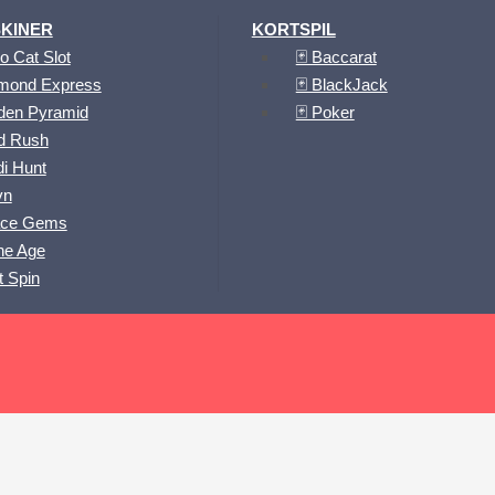
SKINER
KORTSPIL
o Cat Slot
🃏 Baccarat
amond Express
🃏 BlackJack
den Pyramid
🃏 Poker
d Rush
di Hunt
vn
ace Gems
ne Age
t Spin