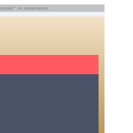
symbolet *, er reklamelinks.