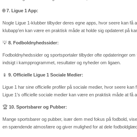
🌐
7. Ligue 1 App:
Nogle Ligue 1-klubber tilbyder deres egne apps, hvor seere kan få a
klubapp’en kan være en praktisk måde at holde sig opdateret på k
💡
8. Fodboldnyhedssider:
Fodboldnyhedssider og sportsportaler tilbyder ofte opdateringer o
indsigt i kampprogrammet, resultater og nyheder om ligaen.
📱
9. Officielle Ligue 1 Sociale Medier:
Ligue 1 har sine officielle profiler på sociale medier, hvor seere 
Ligue 1’s officielle sociale medier kan være en praktisk måde at f
🏆
10. Sportsbarer og Pubber:
Mange sportsbarer og pubber, især dem med fokus på fodbold, vis
en spændende atmosfære og giver mulighed for at dele fodboldglæ