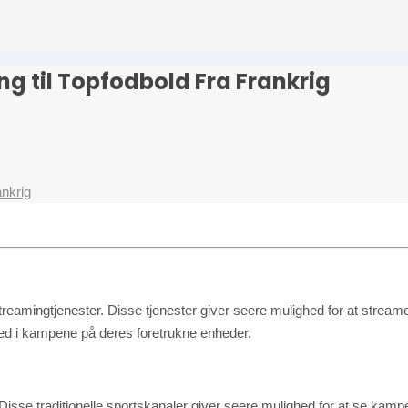
g til Topfodbold Fra Frankrig
ankrig
treamingtjenester. Disse tjenester giver seere mulighed for at stream
e med i kampene på deres foretrukne enheder.
sse traditionelle sportskanaler giver seere mulighed for at se kampe 