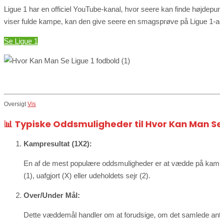
Ligue 1 har en officiel YouTube-kanal, hvor seere kan finde højdepu
viser fulde kampe, kan den give seere en smagsprøve på Ligue 1-a
Se Ligue 1
Oversigt
Vis
📊
Typiske Oddsmuligheder til Hvor Kan Man Se
Kampresultat (1X2):
En af de mest populære oddsmuligheder er at vædde på kam
(1), uafgjort (X) eller udeholdets sejr (2).
Over/Under Mål:
Dette væddemål handler om at forudsige, om det samlede antal 