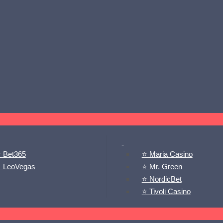
 Bet365
⭐ Maria Casino
 LeoVegas
⭐ Mr. Green
⭐ NordicBet
⭐ Tivoli Casino