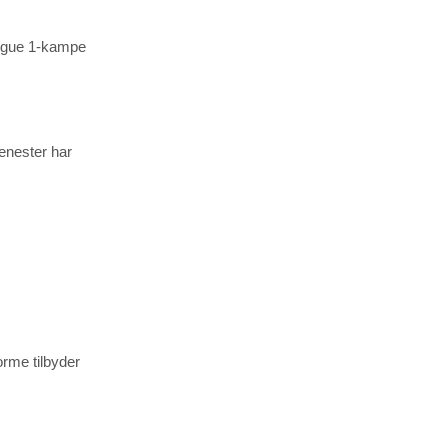
Ligue 1-kampe
jenester har
orme tilbyder