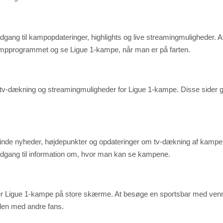
dgang til kampopdateringer, highlights og live streamingmuligheder. 
ampprogrammet og se Ligue 1-kampe, når man er på farten.
m tv-dækning og streamingmuligheder for Ligue 1-kampe. Disse sider 
kan finde nyheder, højdepunkter og opdateringer om tv-dækning af kamp
å adgang til information om, hvor man kan se kampene.
er Ligue 1-kampe på store skærme. At besøge en sportsbar med ven
den med andre fans.