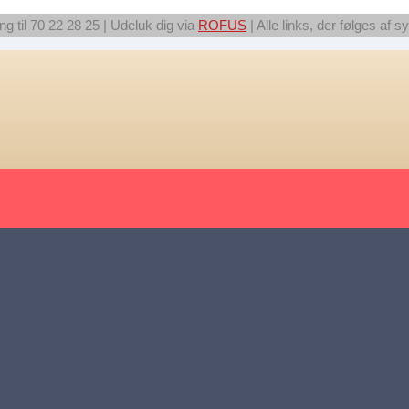
ng til 70 22 28 25 | Udeluk dig via
ROFUS
| Alle links, der følges af 