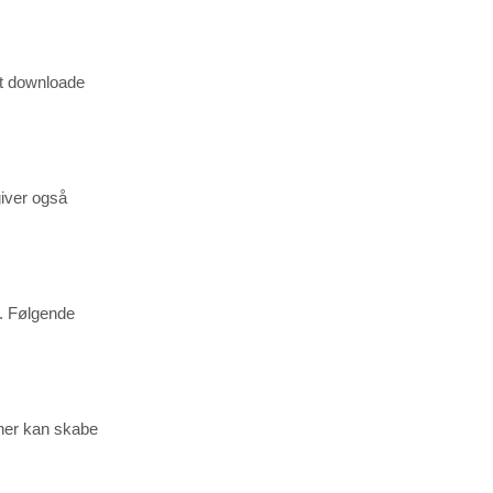
At downloade
giver også
e. Følgende
ner kan skabe