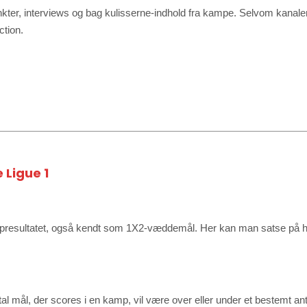
nkter, interviews og bag kulisserne-indhold fra kampe. Selvom kanale
ction.
 Ligue 1
presultatet, også kendt som 1X2-væddemål. Her kan man satse på
mål, der scores i en kamp, vil være over eller under et bestemt anta