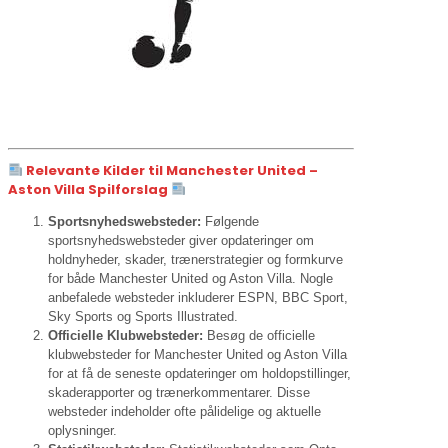
Relevante Kilder til Manchester United –
Aston Villa Spilforslag
Sportsnyhedswebsteder:
Følgende
sportsnyhedswebsteder giver opdateringer om
holdnyheder, skader, trænerstrategier og formkurve
for både Manchester United og Aston Villa. Nogle
anbefalede websteder inkluderer ESPN, BBC Sport,
Sky Sports og Sports Illustrated.
Officielle Klubwebsteder:
Besøg de officielle
klubwebsteder for Manchester United og Aston Villa
for at få de seneste opdateringer om holdopstillinger,
skaderapporter og trænerkommentarer. Disse
websteder indeholder ofte pålidelige og aktuelle
oplysninger.