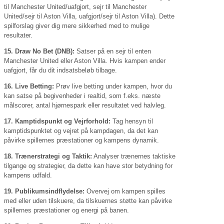
til Manchester United/uafgjort, sejr til Manchester
United/sejr til Aston Villa, uafgjort/sejr til Aston Villa). Dette
spilforslag giver dig mere sikkerhed med to mulige
resultater.
15. Draw No Bet (DNB):
Satser på en sejr til enten
Manchester United eller Aston Villa. Hvis kampen ender
uafgjort, får du dit indsatsbeløb tilbage.
16. Live Betting:
Prøv live betting under kampen, hvor du
kan satse på begivenheder i realtid, som f.eks. næste
målscorer, antal hjørnespark eller resultatet ved halvleg.
17. Kamptidspunkt og Vejrforhold:
Tag hensyn til
kamptidspunktet og vejret på kampdagen, da det kan
påvirke spillernes præstationer og kampens dynamik.
18. Trænerstrategi og Taktik:
Analyser trænernes taktiske
tilgange og strategier, da dette kan have stor betydning for
kampens udfald.
19. Publikumsindflydelse:
Overvej om kampen spilles
med eller uden tilskuere, da tilskuernes støtte kan påvirke
spillernes præstationer og energi på banen.