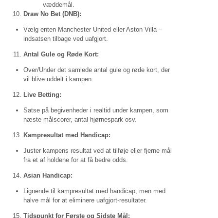
væddemål.
Draw No Bet (DNB):
Vælg enten Manchester United eller Aston Villa –
indsatsen tilbage ved uafgjort.
Antal Gule og Røde Kort:
Over/Under det samlede antal gule og røde kort, der
vil blive uddelt i kampen.
Live Betting:
Satse på begivenheder i realtid under kampen, som
næste målscorer, antal hjørnespark osv.
Kampresultat med Handicap:
Juster kampens resultat ved at tilføje eller fjerne mål
fra et af holdene for at få bedre odds.
Asian Handicap:
Lignende til kampresultat med handicap, men med
halve mål for at eliminere uafgjort-resultater.
Tidspunkt for Første og Sidste Mål: