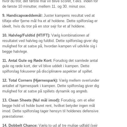
hvor du tror, det første mål vil blive scoret, f.eks. inden for
de første 10 minutter, mellem 11. og 30. minut osv.
9. Handicapvæddemål:
Juster kampens resultat ved at
tilføje eller fjerne mål fra et af holdene. Dette spilforslag er
ideelt, hvis du tror på en stor sejr for et af holdene.
10. Halvleg/Fuldtid (HT/FT):
Vælg kombinationen af
resultatet ved halvleg og fuldtid. Dette spilforslag giver dig
mulighed for at satse på, hvordan kampen vil udvikle sig i
begge halvlege.
11. Antal Gule og Røde Kort:
Forudsig det samlede antal
gule og røde kort, der vil blive uddelt i kampen. Dette
spilforslag fokuserer på disciplinære aspekter af spillet.
12. Total Corners (Hjørnespark):
Vælg mellem over/under
antallet af hjørnespark i kampen. Dette spilforslag giver dig
mulighed for at satse på spillets dynamik og angreb.
13. Clean Sheets (Nul mål imod):
Forudsig, om et eller
begge hold vil holde buret rent, hvilket betyder ingen mål
imod. Dette spilforslag tager hensyn til holdenes defensive
præstationer.
14. Dobbelt Chance:
Vælg to ud af tre mulige udfald (sejr