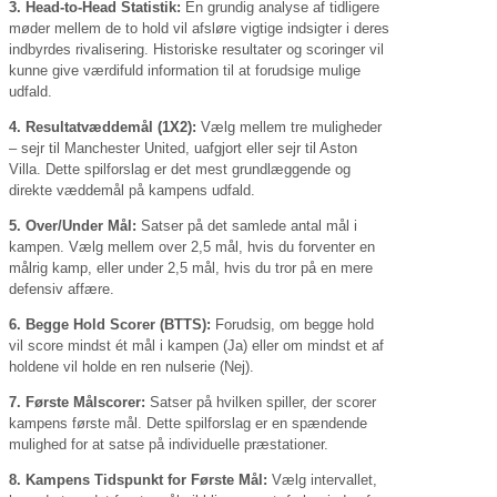
3. Head-to-Head Statistik:
En grundig analyse af tidligere
møder mellem de to hold vil afsløre vigtige indsigter i deres
indbyrdes rivalisering. Historiske resultater og scoringer vil
kunne give værdifuld information til at forudsige mulige
udfald.
4. Resultatvæddemål (1X2):
Vælg mellem tre muligheder
– sejr til Manchester United, uafgjort eller sejr til Aston
Villa. Dette spilforslag er det mest grundlæggende og
direkte væddemål på kampens udfald.
5. Over/Under Mål:
Satser på det samlede antal mål i
kampen. Vælg mellem over 2,5 mål, hvis du forventer en
målrig kamp, eller under 2,5 mål, hvis du tror på en mere
defensiv affære.
6. Begge Hold Scorer (BTTS):
Forudsig, om begge hold
vil score mindst ét mål i kampen (Ja) eller om mindst et af
holdene vil holde en ren nulserie (Nej).
7. Første Målscorer:
Satser på hvilken spiller, der scorer
kampens første mål. Dette spilforslag er en spændende
mulighed for at satse på individuelle præstationer.
8. Kampens Tidspunkt for Første Mål:
Vælg intervallet,