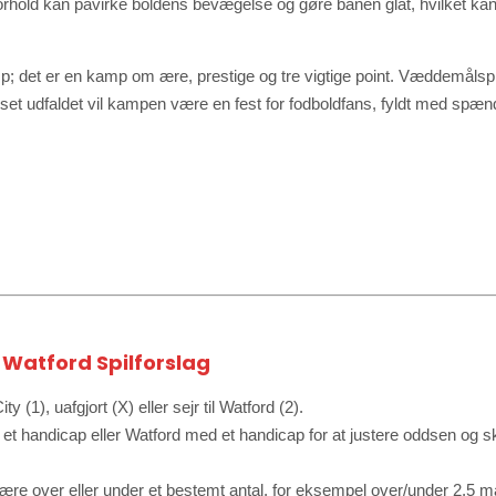
forhold kan påvirke boldens bevægelse og gøre banen glat, hvilket ka
 det er en kamp om ære, prestige og tre vigtige point. Væddemålspil
Uanset udfaldet vil kampen være en fest for fodboldfans, fyldt med spæn
 Watford Spilforslag
 (1), uafgjort (X) eller sejr til Watford (2).
 handicap eller Watford med et handicap for at justere oddsen og s
ære over eller under et bestemt antal, for eksempel over/under 2,5 må