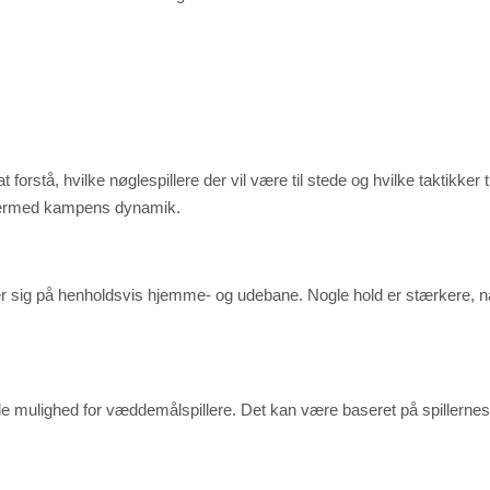
at forstå, hvilke nøglespillere der vil være til stede og hvilke taktikker 
 dermed kampens dynamik.
er sig på henholdsvis hjemme- og udebane. Nogle hold er stærkere, nå
 mulighed for væddemålspillere. Det kan være baseret på spillernes