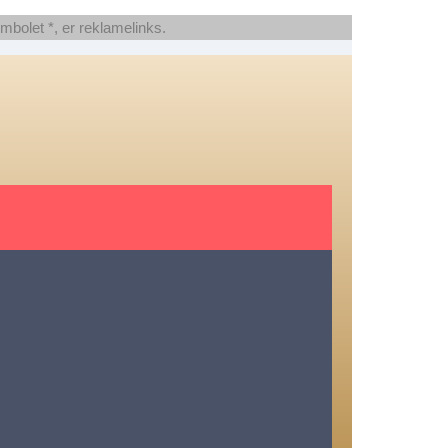
symbolet *, er reklamelinks.