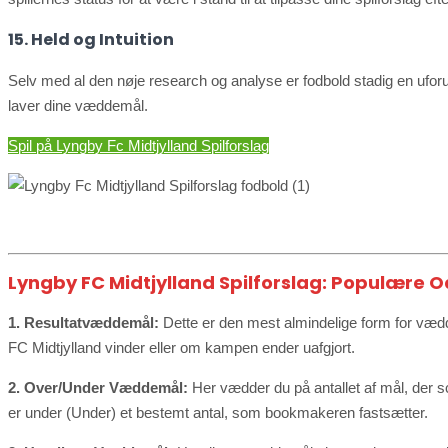
15. Held og Intuition
Selv med al den nøje research og analyse er fodbold stadig en uforudsi
laver dine væddemål.
Spil på Lyngby Fc Midtjylland Spilforslag
Lyngby FC Midtjylland Spilforslag: Populære
1. Resultatvæddemål:
Dette er den mest almindelige form for vædd
FC Midtjylland vinder eller om kampen ender uafgjort.
2. Over/Under Væddemål:
Her vædder du på antallet af mål, der s
er under (Under) et bestemt antal, som bookmakeren fastsætter.