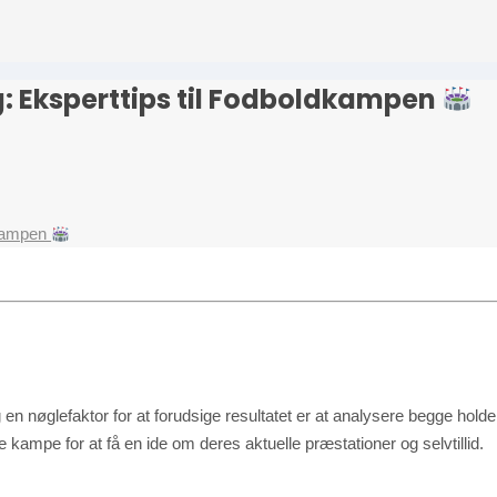
g: Eksperttips til Fodboldkampen
dkampen
 nøglefaktor for at forudsige resultatet er at analysere begge hold
 kampe for at få en ide om deres aktuelle præstationer og selvtillid.