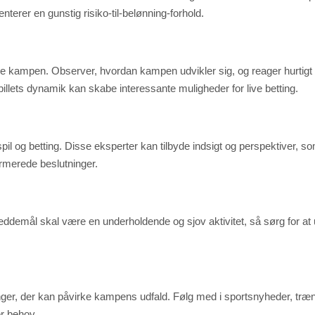
terer en gunstig risiko-til-belønning-forhold.
ve kampen. Observer, hvordan kampen udvikler sig, og reager hurtigt
pillets dynamik kan skabe interessante muligheder for live betting.
ldspil og betting. Disse eksperter kan tilbyde indsigt og perspektiver,
ormerede beslutninger.
. Væddemål skal være en underholdende og sjov aktivitet, så sørg for at 
ger, der kan påvirke kampens udfald. Følg med i sportsnyheder, træ
er behov.