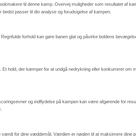
bookmakere til denne kamp. Overvej muligheder som resultatet af ka
r bedst passer til din analyse og forudsigelse af kampen.
 Regnfulde forhold kan gøre banen glat og påvirke boldens bevægelse
. Et hold, der kæmper for at undgå nedrykning eller konkurrerer om m
lscoringsevner og indflydelse på kampen kan være afgørende for resul
.
værdi for dine væddemål. Værdien er nøglen til at maksimere dine po