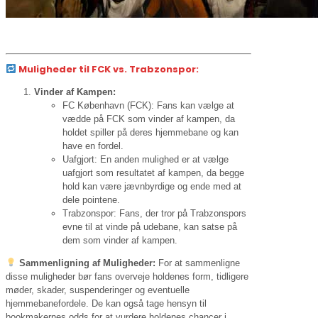
Muligheder til FCK vs. Trabzonspor:
Vinder af Kampen:
FC København (FCK): Fans kan vælge at
vædde på FCK som vinder af kampen, da
holdet spiller på deres hjemmebane og kan
have en fordel.
Uafgjort: En anden mulighed er at vælge
uafgjort som resultatet af kampen, da begge
hold kan være jævnbyrdige og ende med at
dele pointene.
Trabzonspor: Fans, der tror på Trabzonspors
evne til at vinde på udebane, kan satse på
dem som vinder af kampen.
Sammenligning af Muligheder:
For at sammenligne
disse muligheder bør fans overveje holdenes form, tidligere
møder, skader, suspenderinger og eventuelle
hjemmebanefordele. De kan også tage hensyn til
bookmakernes odds for at vurdere holdenes chancer i