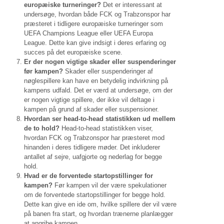
europæiske turneringer?
Det er interessant at
undersøge, hvordan både FCK og Trabzonspor har
præsteret i tidligere europæiske turneringer som
UEFA Champions League eller UEFA Europa
League. Dette kan give indsigt i deres erfaring og
succes på det europæiske scene.
Er der nogen vigtige skader eller suspenderinger
før kampen?
Skader eller suspenderinger af
nøglespillere kan have en betydelig indvirkning på
kampens udfald. Det er værd at undersøge, om der
er nogen vigtige spillere, der ikke vil deltage i
kampen på grund af skader eller suspensioner.
Hvordan ser head-to-head statistikken ud mellem
de to hold?
Head-to-head statistikken viser,
hvordan FCK og Trabzonspor har præsteret mod
hinanden i deres tidligere møder. Det inkluderer
antallet af sejre, uafgjorte og nederlag for begge
hold.
Hvad er de forventede startopstillinger for
kampen?
Før kampen vil der være spekulationer
om de forventede startopstillinger for begge hold.
Dette kan give en ide om, hvilke spillere der vil være
på banen fra start, og hvordan trænerne planlægger
at angribe kampen.