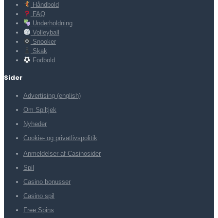
Håndbold
FAQ
Underholdning
Volleyball
Snooker
Skak
Fodbold
Sider
Advertising (english)
Om Spiltjek
Nyheder
Cookie- og privatlivspolitik
Anmeldelser af Casinosider
Spil
Casino bonusser
Casino spil
Free Spins