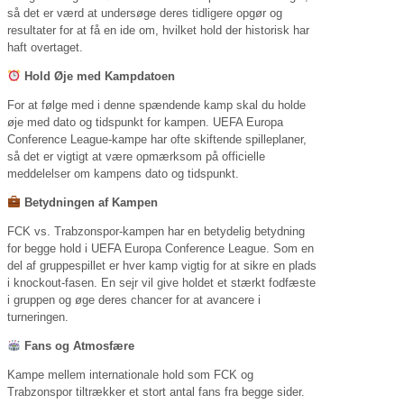
så det er værd at undersøge deres tidligere opgør og
resultater for at få en ide om, hvilket hold der historisk har
haft overtaget.
Hold Øje med Kampdatoen
For at følge med i denne spændende kamp skal du holde
øje med dato og tidspunkt for kampen. UEFA Europa
Conference League-kampe har ofte skiftende spilleplaner,
så det er vigtigt at være opmærksom på officielle
meddelelser om kampens dato og tidspunkt.
Betydningen af Kampen
FCK vs. Trabzonspor-kampen har en betydelig betydning
for begge hold i UEFA Europa Conference League. Som en
del af gruppespillet er hver kamp vigtig for at sikre en plads
i knockout-fasen. En sejr vil give holdet et stærkt fodfæste
i gruppen og øge deres chancer for at avancere i
turneringen.
Fans og Atmosfære
Kampe mellem internationale hold som FCK og
Trabzonspor tiltrækker et stort antal fans fra begge sider.