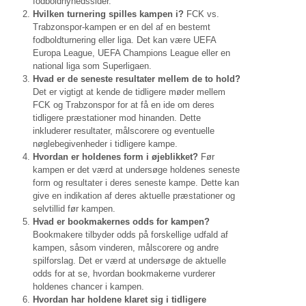
fodboldnyhedssider.
Hvilken turnering spilles kampen i?
FCK vs.
Trabzonspor-kampen er en del af en bestemt
fodboldturnering eller liga. Det kan være UEFA
Europa League, UEFA Champions League eller en
national liga som Superligaen.
Hvad er de seneste resultater mellem de to hold?
Det er vigtigt at kende de tidligere møder mellem
FCK og Trabzonspor for at få en ide om deres
tidligere præstationer mod hinanden. Dette
inkluderer resultater, målscorere og eventuelle
nøglebegivenheder i tidligere kampe.
Hvordan er holdenes form i øjeblikket?
Før
kampen er det værd at undersøge holdenes seneste
form og resultater i deres seneste kampe. Dette kan
give en indikation af deres aktuelle præstationer og
selvtillid før kampen.
Hvad er bookmakernes odds for kampen?
Bookmakere tilbyder odds på forskellige udfald af
kampen, såsom vinderen, målscorere og andre
spilforslag. Det er værd at undersøge de aktuelle
odds for at se, hvordan bookmakerne vurderer
holdenes chancer i kampen.
Hvordan har holdene klaret sig i tidligere