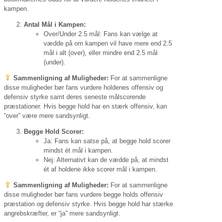
kampen.
Antal Mål i Kampen:
Over/Under 2.5 mål: Fans kan vælge at
vædde på om kampen vil have mere end 2.5
mål i alt (over), eller mindre end 2.5 mål
(under).
Sammenligning af Muligheder:
For at sammenligne
disse muligheder bør fans vurdere holdenes offensiv og
defensiv styrke samt deres seneste målscorende
præstationer. Hvis begge hold har en stærk offensiv, kan
“over” være mere sandsynligt.
Begge Hold Scorer:
Ja: Fans kan satse på, at begge hold scorer
mindst ét mål i kampen.
Nej: Alternativt kan de vædde på, at mindst
ét af holdene ikke scorer mål i kampen.
Sammenligning af Muligheder:
For at sammenligne
disse muligheder bør fans vurdere begge holds offensiv
præstation og defensiv styrke. Hvis begge hold har stærke
angrebskræfter, er “ja” mere sandsynligt.