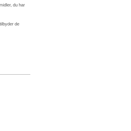
midler, du har
ilbyder de