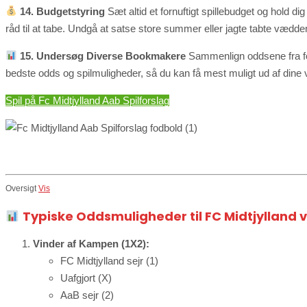
14. Budgetstyring
Sæt altid et fornuftigt spillebudget og hold d
råd til at tabe. Undgå at satse store summer eller jagte tabte vædd
15. Undersøg Diverse Bookmakere
Sammenlign oddsene fra fo
bedste odds og spilmuligheder, så du kan få mest muligt ud af din
Spil på Fc Midtjylland Aab Spilforslag
Oversigt
Vis
Typiske Oddsmuligheder til FC Midtjylland v
Vinder af Kampen (1X2):
FC Midtjylland sejr (1)
Uafgjort (X)
AaB sejr (2)