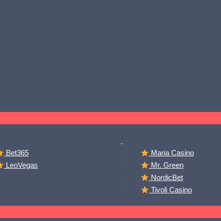
Bet365
Maria Casino
LeoVegas
Mr. Green
NordicBet
Tivoli Casino