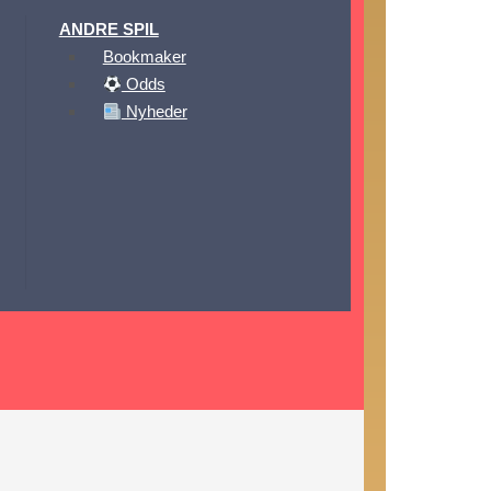
ANDRE SPIL
Bookmaker
Odds
Nyheder