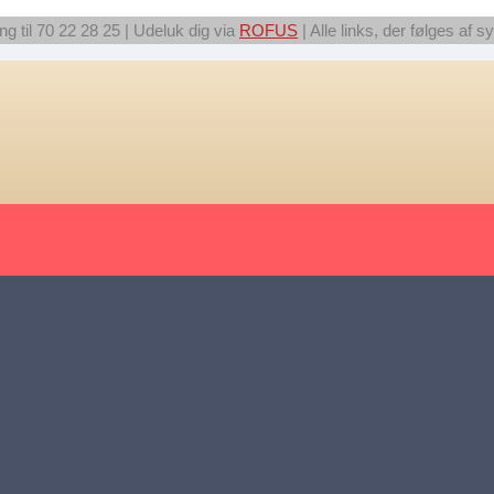
ng til 70 22 28 25 | Udeluk dig via
ROFUS
| Alle links, der følges af 