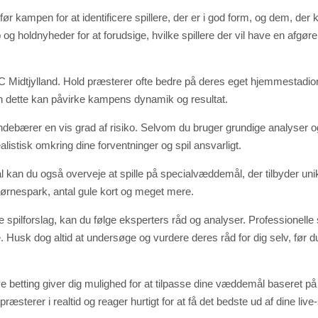
før kampen for at identificere spillere, der er i god form, og dem, der
holdnyheder for at forudsige, hvilke spillere der vil have en afgøre
 Midtjylland. Hold præsterer ofte bedre på deres eget hjemmestadion
an dette kan påvirke kampens dynamik og resultat.
debærer en vis grad af risiko. Selvom du bruger grundige analyser og 
listisk omkring dine forventninger og spil ansvarligt.
 kan du også overveje at spille på specialvæddemål, der tilbyder un
ørnespark, antal gule kort og meget mere.
 spilforslag, kan du følge eksperters råd og analyser. Professionelle 
. Husk dog altid at undersøge og vurdere deres råd for dig selv, før d
ve betting giver dig mulighed for at tilpasse dine væddemål baseret 
er i realtid og reager hurtigt for at få det bedste ud af dine live-s