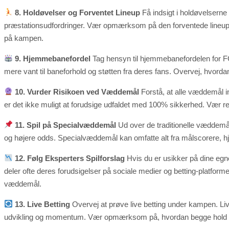
8. Holdøvelser og Forventet Lineup
Få indsigt i holdøvelserne 
præstationsudfordringer. Vær opmærksom på den forventede lineup og 
på kampen.
9. Hjemmebanefordel
Tag hensyn til hjemmebanefordelen for FC
mere vant til baneforhold og støtten fra deres fans. Overvej, hvord
10. Vurder Risikoen ved Væddemål
Forstå, at alle væddemål in
er det ikke muligt at forudsige udfaldet med 100% sikkerhed. Vær rea
11. Spil på Specialvæddemål
Ud over de traditionelle væddemål
og højere odds. Specialvæddemål kan omfatte alt fra målscorere, hj
12. Følg Eksperters Spilforslag
Hvis du er usikker på dine egne
deler ofte deres forudsigelser på sociale medier og betting-platforme
væddemål.
13. Live Betting
Overvej at prøve live betting under kampen. Li
udvikling og momentum. Vær opmærksom på, hvordan begge hold præster