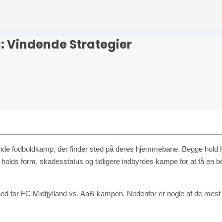
g: Vindende Strategier
de fodboldkamp, der finder sted på deres hjemmebane. Begge hold 
e holds form, skadesstatus og tidligere indbyrdes kampe for at få en b
dighed for FC Midtjylland vs. AaB-kampen. Nedenfor er nogle af de mest