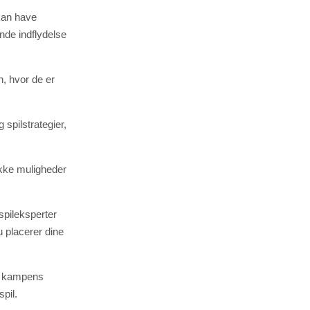
 kan have
nde indflydelse
, hvor de er
spilstrategier,
ikke muligheder
spileksperter
u placerer dine
på kampens
pil.