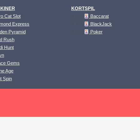
SKINER
KORTSPIL
o Cat Slot
Baccarat
mond Express
BlackJack
den Pyramid
Poker
d Rush
di Hunt
vn
ce Gems
ne Age
t Spin