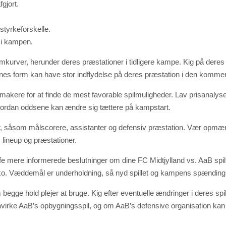
gjort.
tyrkeforskelle.
 i kampen.
urver, herunder deres præstationer i tidligere kampe. Kig på deres 
oldenes form kan have stor indflydelse på deres præstation i den kom
kere for at finde de mest favorable spilmuligheder. Lav prisanalyser
ordan oddsene kan ændre sig tættere på kampstart.
er, såsom målscorere, assistanter og defensiv præstation. Vær opm
 lineup og præstationer.
e mere informerede beslutninger om dine FC Midtjylland vs. AaB spil
 risiko. Væddemål er underholdning, så nyd spillet og kampens spænding
egge hold plejer at bruge. Kig efter eventuelle ændringer i deres spils
påvirke AaB’s opbygningsspil, og om AaB’s defensive organisation k