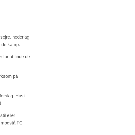
sejre, nederlag
mende kamp.
 for at finde de
ærksom på
forslag. Husk
!
til eller
an modstå FC