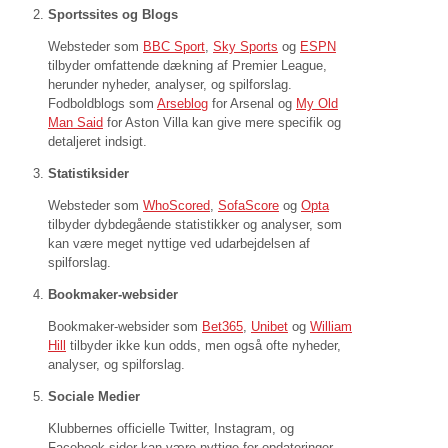
Sportssites og Blogs
Websteder som
BBC Sport
,
Sky Sports
og
ESPN
tilbyder omfattende dækning af Premier League,
herunder nyheder, analyser, og spilforslag.
Fodboldblogs som
Arseblog
for Arsenal og
My Old
Man Said
for Aston Villa kan give mere specifik og
detaljeret indsigt.
Statistiksider
Websteder som
WhoScored
,
SofaScore
og
Opta
tilbyder dybdegående statistikker og analyser, som
kan være meget nyttige ved udarbejdelsen af
spilforslag.
Bookmaker-websider
Bookmaker-websider som
Bet365
,
Unibet
og
William
Hill
tilbyder ikke kun odds, men også ofte nyheder,
analyser, og spilforslag.
Sociale Medier
Klubbernes officielle Twitter, Instagram, og
Facebook sider kan være nyttige for opdateringer