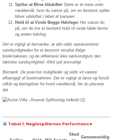
Spiller at Blive Udskiftet:
Dette er et mere unikt
væddemål, hvor du satser på, om en bestemt spiller
bliver udskiftet i løbet af kampen.
Hold til at Vinde Begge Halvlege:
Her satser du
på, om du tror et bestemt hold vil vinde både første
og anden halvleg.
Det er vigtigt at bemærke, at alle odds repræsenterer
sandsynligheden for et bestemt resultat ifølge
bookmakeren, og de reflekterer ikke nødvendigvis den
faktiske sandsynlighed. Altid spil ansvarligt.
Bemærk: De præcise muligheder og odds vil variere
afhængigt af bookmakeren. Det er vigtigt at læse og forstå
vilkår og betingelser for hvert væddemål, før du placerer
det.
Tabel 1: Nøglespillernes Performance
Skud
Gennemsnitlig