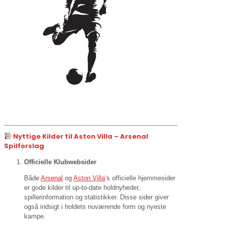
Nyttige Kilder til Aston Villa – Arsenal
Spilforslag
Officielle Klubwebsider
Både
Arsenal
og
Aston Villa
‘s officielle hjemmesider
er gode kilder til up-to-date holdnyheder,
spillerinformation og statistikker. Disse sider giver
også indsigt i holdets nuværende form og nyeste
kampe.