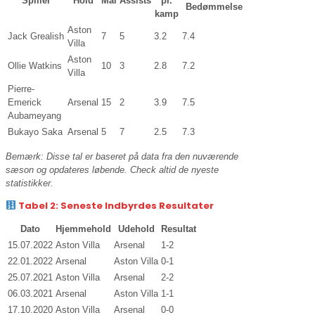
Spiller
Hold
Mål
Assists
pr.
Bedømmelse
kamp
Aston
Jack Grealish
7
5
3.2
7.4
Villa
Aston
Ollie Watkins
10
3
2.8
7.2
Villa
Pierre-
Emerick
Arsenal
15
2
3.9
7.5
Aubameyang
Bukayo Saka
Arsenal
5
7
2.5
7.3
Bemærk: Disse tal er baseret på data fra den nuværende
sæson og opdateres løbende. Check altid de nyeste
statistikker.
Tabel 2: Seneste Indbyrdes Resultater
Dato
Hjemmehold
Udehold
Resultat
15.07.2022
Aston Villa
Arsenal
1-2
22.01.2022
Arsenal
Aston Villa
0-1
25.07.2021
Aston Villa
Arsenal
2-2
06.03.2021
Arsenal
Aston Villa
1-1
17.10.2020
Aston Villa
Arsenal
0-0