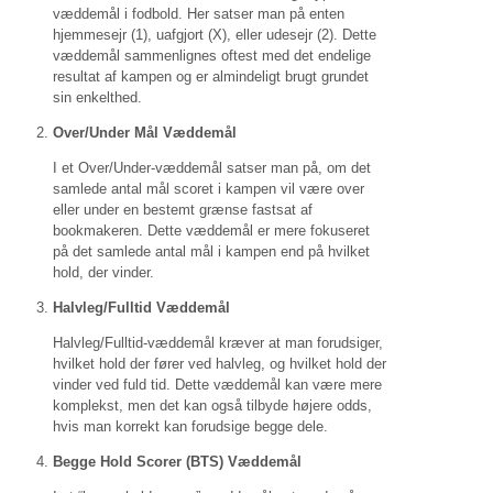
væddemål i fodbold. Her satser man på enten
hjemmesejr (1), uafgjort (X), eller udesejr (2). Dette
væddemål sammenlignes oftest med det endelige
resultat af kampen og er almindeligt brugt grundet
sin enkelthed.
Over/Under Mål Væddemål
I et Over/Under-væddemål satser man på, om det
samlede antal mål scoret i kampen vil være over
eller under en bestemt grænse fastsat af
bookmakeren. Dette væddemål er mere fokuseret
på det samlede antal mål i kampen end på hvilket
hold, der vinder.
Halvleg/Fulltid Væddemål
Halvleg/Fulltid-væddemål kræver at man forudsiger,
hvilket hold der fører ved halvleg, og hvilket hold der
vinder ved fuld tid. Dette væddemål kan være mere
komplekst, men det kan også tilbyde højere odds,
hvis man korrekt kan forudsige begge dele.
Begge Hold Scorer (BTS) Væddemål