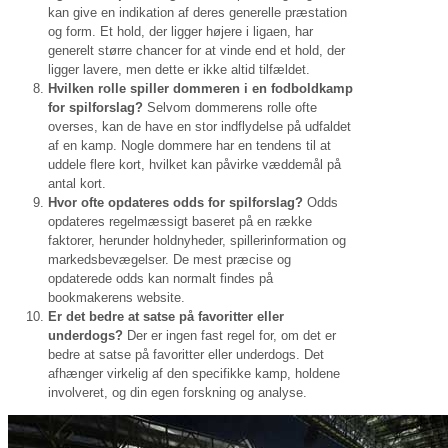
kan give en indikation af deres generelle præstation
og form. Et hold, der ligger højere i ligaen, har
generelt større chancer for at vinde end et hold, der
ligger lavere, men dette er ikke altid tilfældet.
Hvilken rolle spiller dommeren i en fodboldkamp
for spilforslag?
Selvom dommerens rolle ofte
overses, kan de have en stor indflydelse på udfaldet
af en kamp. Nogle dommere har en tendens til at
uddele flere kort, hvilket kan påvirke væddemål på
antal kort.
Hvor ofte opdateres odds for spilforslag?
Odds
opdateres regelmæssigt baseret på en række
faktorer, herunder holdnyheder, spillerinformation og
markedsbevægelser. De mest præcise og
opdaterede odds kan normalt findes på
bookmakerens website.
Er det bedre at satse på favoritter eller
underdogs?
Der er ingen fast regel for, om det er
bedre at satse på favoritter eller underdogs. Det
afhænger virkelig af den specifikke kamp, holdene
involveret, og din egen forskning og analyse.