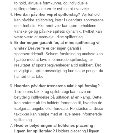
to hold, aktuelle formkurver, og individuelle
spillerperformance være nyttige at overveje.
Hvordan påvirker vejret spilforslag?
Vejrforhold
kan påvirke spilforslag, især i udendørs sportsgrene
som fodbold. Ekstremt vejr kan gøre forholdene
vanskelige og påvirke spillets dynamik, hvilket kan
være værd at overveje i dine spilforslag.
Er der nogen garanti for, at mine spilforslag vil
vinde?
Desværre er der ingen garanti i
sportsvæddemål. Selvom forskning og analyse kan
hjælpe med at lave informerede spilforslag, er
resultatet af sportsbegivenheder altid usikkert. Det
er vigtigt at spille ansvarligt og kun satse penge, du
har råd til at tabe.
Hvordan påvirker trænerens taktik spilforslag?
Trænerens taktik og spilstrategi kan have en
betydelig indflydelse på udfaldet af en kamp. Dette
kan omfatte alt fra holdets formation til, hvordan de
vælger at angribe eller forsvare. Forståelse af disse
taktikker kan hjælpe med at lave mere informerede
spilforslag.
Hvad er betydningen af holdenes placering i
ligaen for spilforslag?
Holdets placering i ligaen