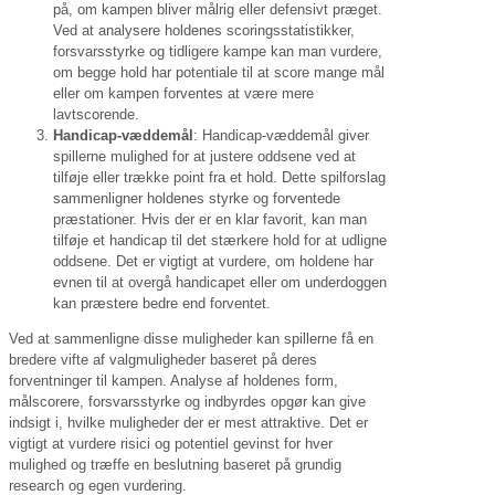
på, om kampen bliver målrig eller defensivt præget.
Ved at analysere holdenes scoringsstatistikker,
forsvarsstyrke og tidligere kampe kan man vurdere,
om begge hold har potentiale til at score mange mål
eller om kampen forventes at være mere
lavtscorende.
Handicap-væddemål
: Handicap-væddemål giver
spillerne mulighed for at justere oddsene ved at
tilføje eller trække point fra et hold. Dette spilforslag
sammenligner holdenes styrke og forventede
præstationer. Hvis der er en klar favorit, kan man
tilføje et handicap til det stærkere hold for at udligne
oddsene. Det er vigtigt at vurdere, om holdene har
evnen til at overgå handicapet eller om underdoggen
kan præstere bedre end forventet.
Ved at sammenligne disse muligheder kan spillerne få en
bredere vifte af valgmuligheder baseret på deres
forventninger til kampen. Analyse af holdenes form,
målscorere, forsvarsstyrke og indbyrdes opgør kan give
indsigt i, hvilke muligheder der er mest attraktive. Det er
vigtigt at vurdere risici og potentiel gevinst for hver
mulighed og træffe en beslutning baseret på grundig
research og egen vurdering.