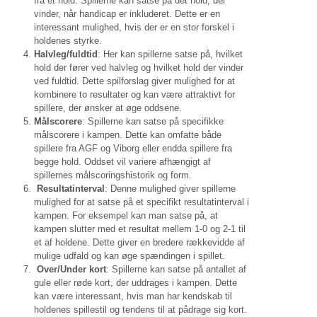
fra et hold. Spillerne kan satse på det hold, der
vinder, når handicap er inkluderet. Dette er en
interessant mulighed, hvis der er en stor forskel i
holdenes styrke.
Halvleg/fuldtid
: Her kan spillerne satse på, hvilket
hold der fører ved halvleg og hvilket hold der vinder
ved fuldtid. Dette spilforslag giver mulighed for at
kombinere to resultater og kan være attraktivt for
spillere, der ønsker at øge oddsene.
Målscorere
: Spillerne kan satse på specifikke
målscorere i kampen. Dette kan omfatte både
spillere fra AGF og Viborg eller endda spillere fra
begge hold. Oddset vil variere afhængigt af
spillernes målscoringshistorik og form.
Resultatinterval
: Denne mulighed giver spillerne
mulighed for at satse på et specifikt resultatinterval i
kampen. For eksempel kan man satse på, at
kampen slutter med et resultat mellem 1-0 og 2-1 til
et af holdene. Dette giver en bredere rækkevidde af
mulige udfald og kan øge spændingen i spillet.
Over/Under kort
: Spillerne kan satse på antallet af
gule eller røde kort, der uddrages i kampen. Dette
kan være interessant, hvis man har kendskab til
holdenes spillestil og tendens til at pådrage sig kort.