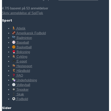
4.7/5 baseret på 53 anmeldelser
Skriv anmeldelse af SpilTjek
Sport
Atletik
Amerikansk Fodbold
Badminton
Baseball
Basketball
Boksning
Cykling
E-sport
Hestesport
Håndbold
FAQ
Underholdning
Volleyball
Snooker
Skak
Fodbold
Sider