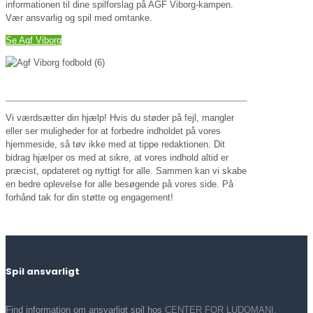
informationen til dine spilforslag på AGF Viborg-kampen.
Vær ansvarlig og spil med omtanke.
Se Agf Viborg
Vi værdsætter din hjælp! Hvis du støder på fejl, mangler
eller ser muligheder for at forbedre indholdet på vores
hjemmeside, så tøv ikke med at tippe redaktionen. Dit
bidrag hjælper os med at sikre, at vores indhold altid er
præcist, opdateret og nyttigt for alle. Sammen kan vi skabe
en bedre oplevelse for alle besøgende på vores side. På
forhånd tak for din støtte og engagement!
Spil ansvarligt
Find information om ansvarligt spil hos
CENTER FOR LUDOMANI.