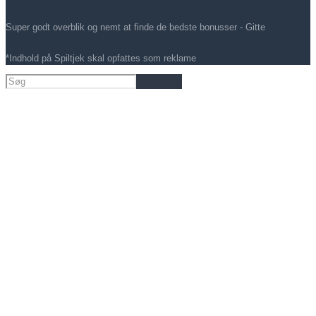
Super godt overblik og nemt at finde de bedste bonusser - Gitte
*Indhold på Spiltjek skal opfattes som reklame