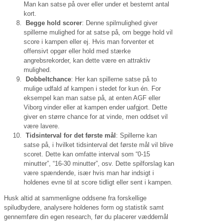
Man kan satse på over eller under et bestemt antal
kort.
Begge hold scorer
: Denne spilmulighed giver
spillerne mulighed for at satse på, om begge hold vil
score i kampen eller ej. Hvis man forventer et
offensivt opgør eller hold med stærke
angrebsrekorder, kan dette være en attraktiv
mulighed.
Dobbeltchance
: Her kan spillerne satse på to
mulige udfald af kampen i stedet for kun én. For
eksempel kan man satse på, at enten AGF eller
Viborg vinder eller at kampen ender uafgjort. Dette
giver en større chance for at vinde, men oddset vil
være lavere.
Tidsinterval for det første mål
: Spillerne kan
satse på, i hvilket tidsinterval det første mål vil blive
scoret. Dette kan omfatte interval som “0-15
minutter”, “16-30 minutter”, osv. Dette spilforslag kan
være spændende, især hvis man har indsigt i
holdenes evne til at score tidligt eller sent i kampen.
Husk altid at sammenligne oddsene fra forskellige
spiludbydere, analysere holdenes form og statistik samt
gennemføre din egen research, før du placerer væddemål