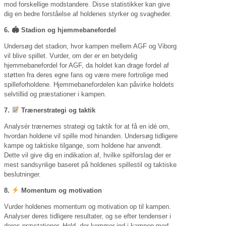
mod forskellige modstandere. Disse statistikker kan give
dig en bedre forståelse af holdenes styrker og svagheder.
6. 🏟 Stadion og hjemmebanefordel
Undersøg det stadion, hvor kampen mellem AGF og Viborg
vil blive spillet. Vurder, om der er en betydelig
hjemmebanefordel for AGF, da holdet kan drage fordel af
støtten fra deres egne fans og være mere fortrolige med
spilleforholdene. Hjemmebanefordelen kan påvirke holdets
selvtillid og præstationer i kampen.
7.
Trænerstrategi og taktik
Analysér trænernes strategi og taktik for at få en idé om,
hvordan holdene vil spille mod hinanden. Undersøg tidligere
kampe og taktiske tilgange, som holdene har anvendt.
Dette vil give dig en indikation af, hvilke spilforslag der er
mest sandsynlige baseret på holdenes spillestil og taktiske
beslutninger.
8.
Momentum og motivation
Vurder holdenes momentum og motivation op til kampen.
Analyser deres tidligere resultater, og se efter tendenser i
deres præstationer. Hold, der kommer ind i kampen med