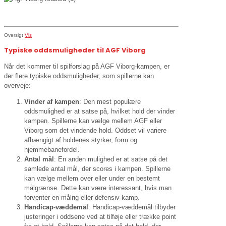
Oversigt
Vis
Typiske oddsmuligheder til AGF Viborg
Når det kommer til spilforslag på AGF Viborg-kampen, er
der flere typiske oddsmuligheder, som spillerne kan
overveje:
Vinder af kampen
: Den mest populære
oddsmulighed er at satse på, hvilket hold der vinder
kampen. Spillerne kan vælge mellem AGF eller
Viborg som det vindende hold. Oddset vil variere
afhængigt af holdenes styrker, form og
hjemmebanefordel.
Antal mål
: En anden mulighed er at satse på det
samlede antal mål, der scores i kampen. Spillerne
kan vælge mellem over eller under en bestemt
målgrænse. Dette kan være interessant, hvis man
forventer en målrig eller defensiv kamp.
Handicap-væddemål
: Handicap-væddemål tilbyder
justeringer i oddsene ved at tilføje eller trække point