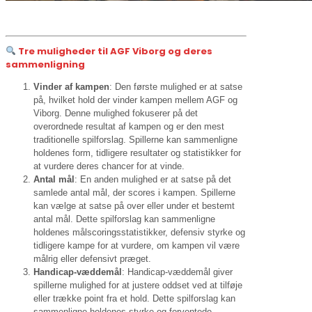
Tre muligheder til AGF Viborg og deres
sammenligning
Vinder af kampen
: Den første mulighed er at satse
på, hvilket hold der vinder kampen mellem AGF og
Viborg. Denne mulighed fokuserer på det
overordnede resultat af kampen og er den mest
traditionelle spilforslag. Spillerne kan sammenligne
holdenes form, tidligere resultater og statistikker for
at vurdere deres chancer for at vinde.
Antal mål
: En anden mulighed er at satse på det
samlede antal mål, der scores i kampen. Spillerne
kan vælge at satse på over eller under et bestemt
antal mål. Dette spilforslag kan sammenligne
holdenes målscoringsstatistikker, defensiv styrke og
tidligere kampe for at vurdere, om kampen vil være
målrig eller defensivt præget.
Handicap-væddemål
: Handicap-væddemål giver
spillerne mulighed for at justere oddset ved at tilføje
eller trække point fra et hold. Dette spilforslag kan
sammenligne holdenes styrke og forventede