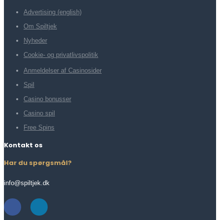
Advertising (english)
Om Spiltjek
Nyheder
Cookie- og privatlivspolitik
Anmeldelser af Casinosider
Spil
Casino bonusser
Casino spil
Free Spins
Kontakt os
Har du spørgsmål?
info@spiltjek.dk