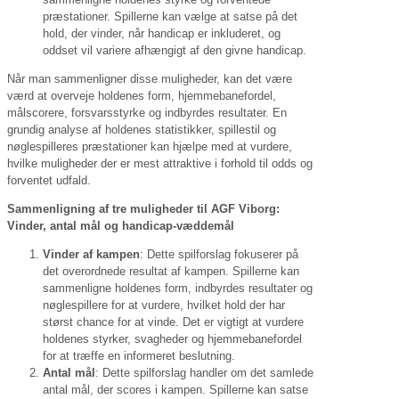
præstationer. Spillerne kan vælge at satse på det
hold, der vinder, når handicap er inkluderet, og
oddset vil variere afhængigt af den givne handicap.
Når man sammenligner disse muligheder, kan det være
værd at overveje holdenes form, hjemmebanefordel,
målscorere, forsvarsstyrke og indbyrdes resultater. En
grundig analyse af holdenes statistikker, spillestil og
nøglespilleres præstationer kan hjælpe med at vurdere,
hvilke muligheder der er mest attraktive i forhold til odds og
forventet udfald.
Sammenligning af tre muligheder til AGF Viborg:
Vinder, antal mål og handicap-væddemål
Vinder af kampen
: Dette spilforslag fokuserer på
det overordnede resultat af kampen. Spillerne kan
sammenligne holdenes form, indbyrdes resultater og
nøglespillere for at vurdere, hvilket hold der har
størst chance for at vinde. Det er vigtigt at vurdere
holdenes styrker, svagheder og hjemmebanefordel
for at træffe en informeret beslutning.
Antal mål
: Dette spilforslag handler om det samlede
antal mål, der scores i kampen. Spillerne kan satse