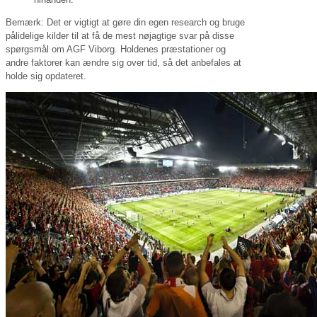
Bemærk: Det er vigtigt at gøre din egen research og bruge
pålidelige kilder til at få de mest nøjagtige svar på disse
spørgsmål om AGF Viborg. Holdenes præstationer og
andre faktorer kan ændre sig over tid, så det anbefales at
holde sig opdateret.