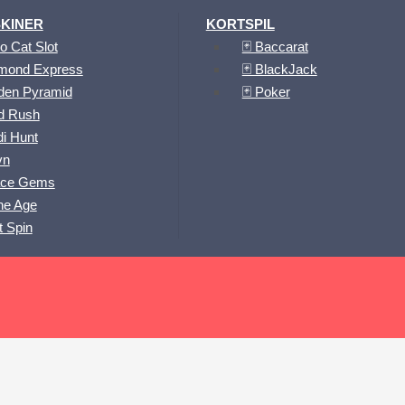
SKINER
KORTSPIL
o Cat Slot
🃏 Baccarat
amond Express
🃏 BlackJack
den Pyramid
🃏 Poker
d Rush
di Hunt
vn
ace Gems
ne Age
t Spin