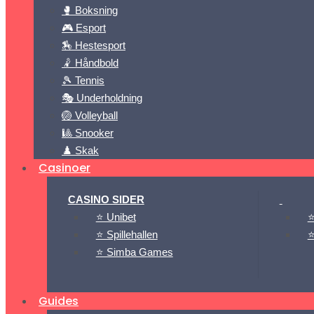
🥊 Boksning
🎮 Esport
🏇 Hestesport
🤾 Håndbold
🎾 Tennis
🎭 Underholdning
🏐 Volleyball
🎱 Snooker
♟️ Skak
Casinoer
CASINO SIDER
⭐ Unibet
⭐
⭐ Spillehallen
⭐
⭐ Simba Games
Guides