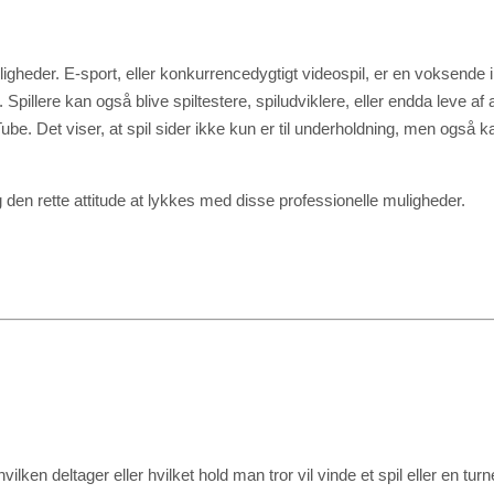
uligheder. E-sport, eller konkurrencedygtigt videospil, er en voksende 
e. Spillere kan også blive spiltestere, spiludviklere, eller endda leve af
be. Det viser, at spil sider ikke kun er til underholdning, men også 
en rette attitude at lykkes med disse professionelle muligheder.
ken deltager eller hvilket hold man tror vil vinde et spil eller en turn