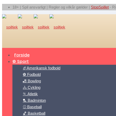
18+ | Spil ansvarligt | Regler og vilkår gælder |
StopSpillet
- Ri
Forside
⚽ Sport
🏈Amerikansk fodbold
⚽ Fodbold
🎳 Bowling
🚴 Cykling
🏃 Atletik
🏸 Badminton
⚾ Baseball
🏀 Basketball