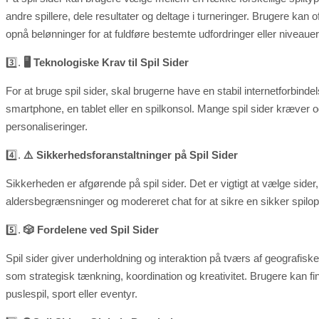
andre spillere, dele resultater og deltage i turneringer. Brugere kan 
opnå belønninger for at fuldføre bestemte udfordringer eller niveauer
3️⃣.
🖥️ Teknologiske Krav til Spil Sider
For at bruge spil sider, skal brugerne have en stabil internetforbin
smartphone, en tablet eller en spilkonsol. Mange spil sider kræver 
personaliseringer.
4️⃣.
⚠️ Sikkerhedsforanstaltninger på Spil Sider
Sikkerheden er afgørende på spil sider. Det er vigtigt at vælge side
aldersbegrænsninger og modereret chat for at sikre en sikker spilopl
5️⃣.
🎲 Fordelene ved Spil Sider
Spil sider giver underholdning og interaktion på tværs af geografiske
som strategisk tænkning, koordination og kreativitet. Brugere kan fin
puslespil, sport eller eventyr.