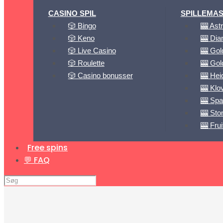
CASINO SPIL
SPILLEMA
🎲 Bingo
🎰 Astr
🎲 Keno
🎰 Di
🎲 Live Casino
🎰 Gol
🎲 Roulette
🎰 Gol
🎲 Casino bonusser
🎰 Hei
🎰 Klo
🎰 Sp
🎰 Sto
🎰 Frui
Free spins
💬 FAQ