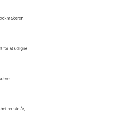
 bookmakeren,
t for at udligne
ludere
abet næste år,