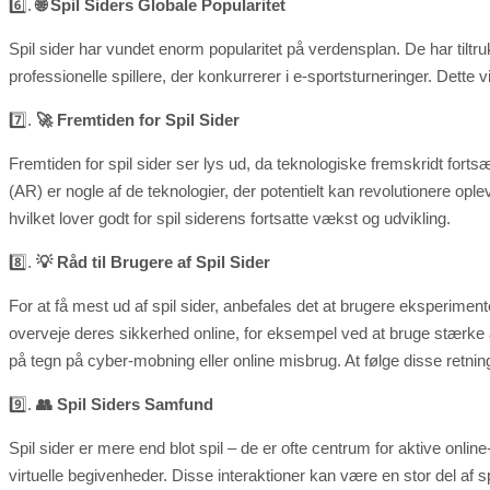
6️⃣.
🌐 Spil Siders Globale Popularitet
Spil sider har vundet enorm popularitet på verdensplan. De har tiltrukk
professionelle spillere, der konkurrerer i e-sportsturneringer. Dette 
7️⃣.
🚀 Fremtiden for Spil Sider
Fremtiden for spil sider ser lys ud, da teknologiske fremskridt forts
(AR) er nogle af de teknologier, der potentielt kan revolutionere opl
hvilket lover godt for spil siderens fortsatte vækst og udvikling.
8️⃣.
💡 Råd til Brugere af Spil Sider
For at få mest ud af spil sider, anbefales det at brugere eksperimen
overveje deres sikkerhed online, for eksempel ved at bruge stærk
på tegn på cyber-mobning eller online misbrug. At følge disse retnings
9️⃣.
👥 Spil Siders Samfund
Spil sider er mere end blot spil – de er ofte centrum for aktive onl
virtuelle begivenheder. Disse interaktioner kan være en stor del af 