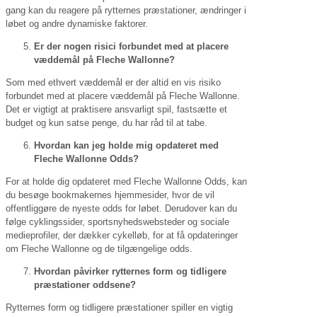
gang kan du reagere på rytternes præstationer, ændringer i
løbet og andre dynamiske faktorer.
Er der nogen risici forbundet med at placere
væddemål på Fleche Wallonne?
Som med ethvert væddemål er der altid en vis risiko
forbundet med at placere væddemål på Fleche Wallonne.
Det er vigtigt at praktisere ansvarligt spil, fastsætte et
budget og kun satse penge, du har råd til at tabe.
Hvordan kan jeg holde mig opdateret med
Fleche Wallonne Odds?
For at holde dig opdateret med Fleche Wallonne Odds, kan
du besøge bookmakernes hjemmesider, hvor de vil
offentliggøre de nyeste odds for løbet. Derudover kan du
følge cyklingssider, sportsnyhedswebsteder og sociale
medieprofiler, der dækker cykelløb, for at få opdateringer
om Fleche Wallonne og de tilgængelige odds.
Hvordan påvirker rytternes form og tidligere
præstationer oddsene?
Rytternes form og tidligere præstationer spiller en vigtig