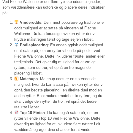
Ved Fleche Wallonne er der flere typiske oddsmuligheder,
som væddemålere kan udforske og placere deres indsatser
på:
Vinderodds
: Den mest populære og traditionelle
oddsmulighed er at satse på vinderen af Fleche
Wallonne. Du kan forudsige hvilken rytter der vil
krydse målstregen først og tage sejren i løbet.
Podieplacering
: En anden typisk oddsmulighed
er at satse på, om en rytter vil ende på podiet ved
Fleche Wallonne. Dette inkluderer første, anden eller
tredjeplads. Det giver dig mulighed for at vælge
ryttere, som du tror, vil opnå en fremragende
placering i løbet.
Matchups
: Matchup-odds er en spændende
mulighed, hvor du kan satse på, hvilken rytter der vil
opnå den bedste placering i en direkte duel mod en
anden rytter. Bookmakere matcher to ryttere, og du
skal vælge den rytter, du tror, vil opnå det bedre
resultat i løbet.
Top 10 Finish
: Du kan også satse på, om en
rytter vil ende i top 10 ved Fleche Wallonne. Dette
giver dig mulighed for at inkludere flere ryttere i dit
væddemål og øger dine chancer for at vinde.