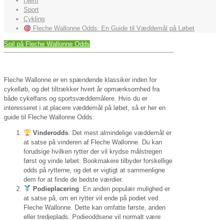
Hjem
Sport
Cykling
Fleche Wallonne Odds: En Guide til Væddemål på Løbet
Spil på Fleche Wallonne Odds
Fleche Wallonne er en spændende klassiker inden for
cykelløb, og det tiltrækker hvert år opmærksomhed fra
både cykelfans og sportsvæddemålere. Hvis du er
interesseret i at placere væddemål på løbet, så er her en
guide til Fleche Wallonne Odds:
Vinderodds
: Det mest almindelige væddemål er
at satse på vinderen af Fleche Wallonne. Du kan
forudsige hvilken rytter der vil krydse målstregen
først og vinde løbet. Bookmakere tilbyder forskellige
odds på rytterne, og det er vigtigt at sammenligne
dem for at finde de bedste værdier.
Podieplacering
: En anden populær mulighed er
at satse på, om en rytter vil ende på podiet ved
Fleche Wallonne. Dette kan omfatte første, anden
eller tredjeplads. Podieoddsene vil normalt være