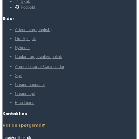
Skak
Fodbold
Sider
Advertising (english)
Om Spiltjek
Nyheder
Cookie- og privatlivspolitik
Anmeldelser af Casinosider
Spil
Casino bonusser
Casino spil
Free Spins
Kontakt os
Har du spørgsmål?
info@spiltjek.dk