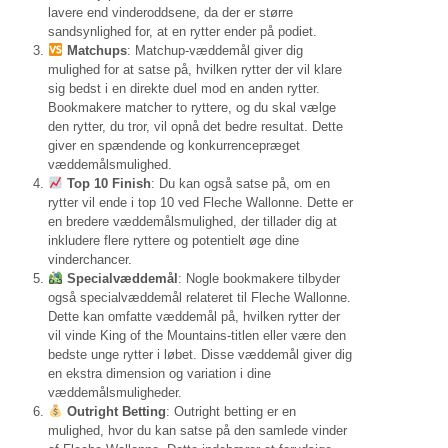
lavere end vinderoddsene, da der er større
sandsynlighed for, at en rytter ender på podiet.
Matchups
: Matchup-væddemål giver dig
mulighed for at satse på, hvilken rytter der vil klare
sig bedst i en direkte duel mod en anden rytter.
Bookmakere matcher to ryttere, og du skal vælge
den rytter, du tror, vil opnå det bedre resultat. Dette
giver en spændende og konkurrencepræget
væddemålsmulighed.
Top 10 Finish
: Du kan også satse på, om en
rytter vil ende i top 10 ved Fleche Wallonne. Dette er
en bredere væddemålsmulighed, der tillader dig at
inkludere flere ryttere og potentielt øge dine
vinderchancer.
Specialvæddemål
: Nogle bookmakere tilbyder
også specialvæddemål relateret til Fleche Wallonne.
Dette kan omfatte væddemål på, hvilken rytter der
vil vinde King of the Mountains-titlen eller være den
bedste unge rytter i løbet. Disse væddemål giver dig
en ekstra dimension og variation i dine
væddemålsmuligheder.
Outright Betting
: Outright betting er en
mulighed, hvor du kan satse på den samlede vinder