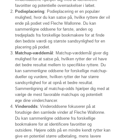
favoritter og potentielle overraskelser i løbet.
Podieplacering
: Podieplacering er en populær
mulighed, hvor du kan satse på, hvilke ryttere der vil
ende på podiet ved Fleche Wallonne. Du kan
sammenligne oddsene for første, anden og
tredjeplads fra forskellige bookmakere for at finde
den bedste værdi og største sandsynlighed for en
placering på podiet.
Matchup-væddemål
: Matchup-væddemål giver dig
mulighed for at satse på, hvilken rytter der vil have
det bedre resultat mellem to specifikke ryttere. Du
kan sammenligne oddsene for forskellige matchup-
dueller og vurdere, hvilken rytter der har større
sandsynlighed for at opnå et bedre resultat.
Sammenligning af matchup-odds hjælper dig med at
vælge de mest favorable matchups og potentielt
øge dine vinderchancer.
Vinderodds
: Vinderoddsene fokuserer på at
forudsige den samlede vinder af Fleche Wallonne.
Du kan sammenligne oddsene fra forskellige
bookmakere for at identificere favoritter og
outsidere. Højere odds på en mindre kendt rytter kan
give en potentiel større udbetaling, mens lavere