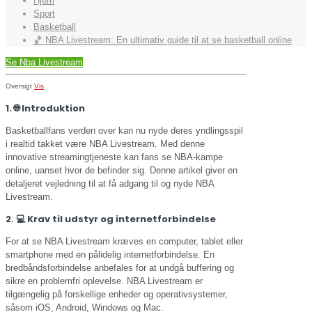
Hjem
Sport
Basketball
🏀 NBA Livestream: En ultimativ guide til at se basketball online
Se Nba Livestream
Oversigt
Vis
1. 🌐 Introduktion
Basketballfans verden over kan nu nyde deres yndlingsspil
i realtid takket være NBA Livestream. Med denne
innovative streamingtjeneste kan fans se NBA-kampe
online, uanset hvor de befinder sig. Denne artikel giver en
detaljeret vejledning til at få adgang til og nyde NBA
Livestream.
2. 💻 Krav til udstyr og internetforbindelse
For at se NBA Livestream kræves en computer, tablet eller
smartphone med en pålidelig internetforbindelse. En
bredbåndsforbindelse anbefales for at undgå buffering og
sikre en problemfri oplevelse. NBA Livestream er
tilgængelig på forskellige enheder og operativsystemer,
såsom iOS, Android, Windows og Mac.