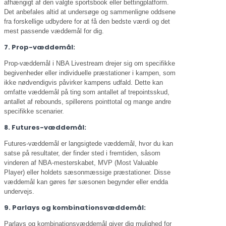
afhængigt af den valgte sportsbook eller bettingplatform.
Det anbefales altid at undersøge og sammenligne oddsene
fra forskellige udbydere for at få den bedste værdi og det
mest passende væddemål for dig.
7. Prop-væddemål:
Prop-væddemål i NBA Livestream drejer sig om specifikke
begivenheder eller individuelle præstationer i kampen, som
ikke nødvendigvis påvirker kampens udfald. Dette kan
omfatte væddemål på ting som antallet af trepointsskud,
antallet af rebounds, spillerens pointtotal og mange andre
specifikke scenarier.
8. Futures-væddemål:
Futures-væddemål er langsigtede væddemål, hvor du kan
satse på resultater, der finder sted i fremtiden, såsom
vinderen af NBA-mesterskabet, MVP (Most Valuable
Player) eller holdets sæsonmæssige præstationer. Disse
væddemål kan gøres før sæsonen begynder eller endda
undervejs.
9. Parlays og kombinationsvæddemål:
Parlays og kombinationsvæddemål giver dig mulighed for