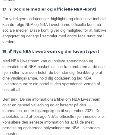
17. 📱 Sociale medier og officielle NBA-konti
For yderligere opdateringer, highlights og eksklusivt indhold
kan du følge NBA og NBA Livestreams officielle konti på
sociale medier. Disse konti giver dig mulighed for at forblive
engageret og deltage i samtaler med andre fans rundt om i
verden.
18. 🏀 Nyd NBA Livestream og din favoritsport
Med NBA Livestream kan du opleve spændingen og
intensiteten af NBA-basketball lige fra komforten af dit eget
hjem eller hvor som helst, du befinder dig. Gå ikke glip af
dine yndlingskampe, hold dig opdateret og lad NBA
Livestream være din portal til den spændende verden af
basketball.
Bemærk: Denne informationsartikel om NBA Livestream
giver en generel vejledning og er baseret på den
information, der er tilgængelig op til september 2021. Det
anbefales altid at besøge NBA’s officielle hjemmeside eller
konsultere den seneste information for at få de mest
præcise og opdaterede oplysninger om NBA Livestream-
tjenesten.