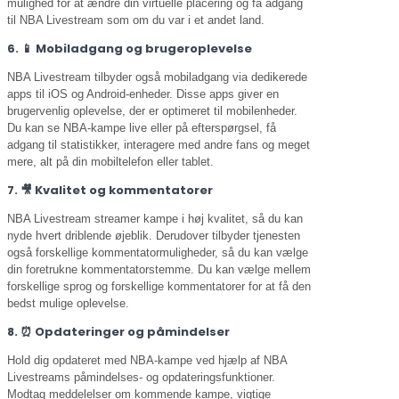
mulighed for at ændre din virtuelle placering og få adgang
til NBA Livestream som om du var i et andet land.
6. 📱 Mobiladgang og brugeroplevelse
NBA Livestream tilbyder også mobiladgang via dedikerede
apps til iOS og Android-enheder. Disse apps giver en
brugervenlig oplevelse, der er optimeret til mobilenheder.
Du kan se NBA-kampe live eller på efterspørgsel, få
adgang til statistikker, interagere med andre fans og meget
mere, alt på din mobiltelefon eller tablet.
7. 🎥 Kvalitet og kommentatorer
NBA Livestream streamer kampe i høj kvalitet, så du kan
nyde hvert driblende øjeblik. Derudover tilbyder tjenesten
også forskellige kommentatormuligheder, så du kan vælge
din foretrukne kommentatorstemme. Du kan vælge mellem
forskellige sprog og forskellige kommentatorer for at få den
bedst mulige oplevelse.
8. ⏰ Opdateringer og påmindelser
Hold dig opdateret med NBA-kampe ved hjælp af NBA
Livestreams påmindelses- og opdateringsfunktioner.
Modtag meddelelser om kommende kampe, vigtige