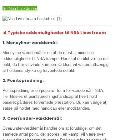
Se Nba Livestream
📊 Typiske oddsmuligheder til NBA Livestream
1. Moneyline-væddemål:
Moneyline-væddemål er en af de mest almindelige
oddsmuligheder til NBA-kampe. Her skal du blot vælge det
hold, du tror vil vinde kampen. Oddset vil variere afhængigt
af holdenes styrke og forventede udfald.
2. Pointspredning:
Pointspredning er en populær form for væddemål i NBA.
Her tildeles et pointspredningshandicap til hvert hold
baseret på deres forventede præstation. Du kan vælge at
satse på holdet med handicap eller modstanden.
3. Over/under-væddemål:
Over/under-væddemål handler om at forudsige, om det
samlede antal point, der scores i en kamp, vil være over