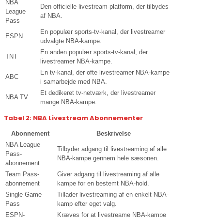
NBA
Den officielle livestream-platform, der tilbydes
League
af NBA.
Pass
En populær sports-tv-kanal, der livestreamer
ESPN
udvalgte NBA-kampe.
En anden populær sports-tv-kanal, der
TNT
livestreamer NBA-kampe.
En tv-kanal, der ofte livestreamer NBA-kampe
ABC
i samarbejde med NBA.
Et dedikeret tv-netværk, der livestreamer
NBA TV
mange NBA-kampe.
Tabel 2: NBA Livestream Abonnementer
Abonnement
Beskrivelse
NBA League
Tilbyder adgang til livestreaming af alle
Pass-
NBA-kampe gennem hele sæsonen.
abonnement
Team Pass-
Giver adgang til livestreaming af alle
abonnement
kampe for en bestemt NBA-hold.
Single Game
Tillader livestreaming af en enkelt NBA-
Pass
kamp efter eget valg.
ESPN-
Kræves for at livestreame NBA-kampe