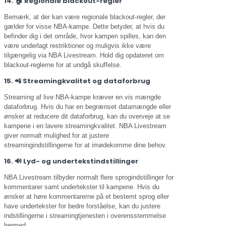
14. 🏠 Regionale blackout-regler
Bemærk, at der kan være regionale blackout-regler, der
gælder for visse NBA-kampe. Dette betyder, at hvis du
befinder dig i det område, hvor kampen spilles, kan den
være underlagt restriktioner og muligvis ikke være
tilgængelig via NBA Livestream. Hold dig opdateret om
blackout-reglerne for at undgå skuffelse.
15. 📲 Streamingkvalitet og dataforbrug
Streaming af live NBA-kampe kræver en vis mængde
dataforbrug. Hvis du har en begrænset datamængde eller
ønsker at reducere dit dataforbrug, kan du overveje at se
kampene i en lavere streamingkvalitet. NBA Livestream
giver normalt mulighed for at justere
streamingindstillingerne for at imødekomme dine behov.
16. 🔊 Lyd- og undertekstindstillinger
NBA Livestream tilbyder normalt flere sprogindstillinger for
kommentarer samt undertekster til kampene. Hvis du
ønsker at høre kommentarerne på et bestemt sprog eller
have undertekster for bedre forståelse, kan du justere
indstillingerne i streamingtjenesten i overensstemmelse
hermed.