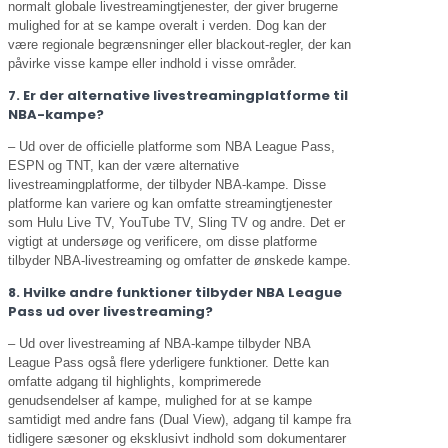
normalt globale livestreamingtjenester, der giver brugerne
mulighed for at se kampe overalt i verden. Dog kan der
være regionale begrænsninger eller blackout-regler, der kan
påvirke visse kampe eller indhold i visse områder.
7. Er der alternative livestreamingplatforme til
NBA-kampe?
– Ud over de officielle platforme som NBA League Pass,
ESPN og TNT, kan der være alternative
livestreamingplatforme, der tilbyder NBA-kampe. Disse
platforme kan variere og kan omfatte streamingtjenester
som Hulu Live TV, YouTube TV, Sling TV og andre. Det er
vigtigt at undersøge og verificere, om disse platforme
tilbyder NBA-livestreaming og omfatter de ønskede kampe.
8. Hvilke andre funktioner tilbyder NBA League
Pass ud over livestreaming?
– Ud over livestreaming af NBA-kampe tilbyder NBA
League Pass også flere yderligere funktioner. Dette kan
omfatte adgang til highlights, komprimerede
genudsendelser af kampe, mulighed for at se kampe
samtidigt med andre fans (Dual View), adgang til kampe fra
tidligere sæsoner og eksklusivt indhold som dokumentarer