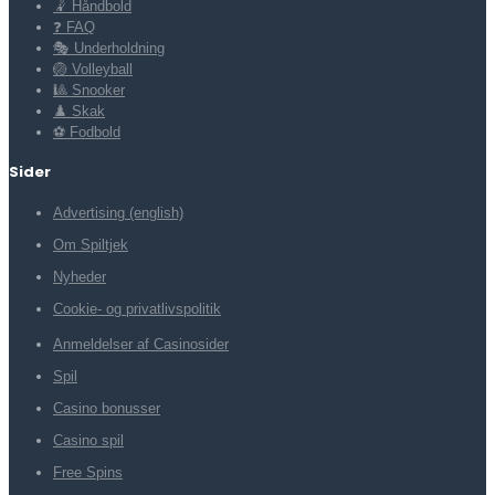
🤾 Håndbold
❓ FAQ
🎭 Underholdning
🏐 Volleyball
🎱 Snooker
♟️ Skak
⚽ Fodbold
Sider
Advertising (english)
Om Spiltjek
Nyheder
Cookie- og privatlivspolitik
Anmeldelser af Casinosider
Spil
Casino bonusser
Casino spil
Free Spins