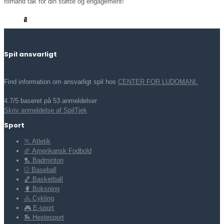
forhånd tak for din støtte og engagement!
Spil ansvarligt
Find information om ansvarligt spil hos
CENTER FOR LUDOMANI.
4.7/5 baseret på 53 anmeldelser
Skriv anmeldelse af SpilTjek
Sport
🏃 Atletik
🏈 Amerikansk Fodbold
🏸 Badminton
⚾ Baseball
🏀 Basketball
🥊 Boksning
🚴 Cykling
🎮 E-sport
🏇 Hestesport