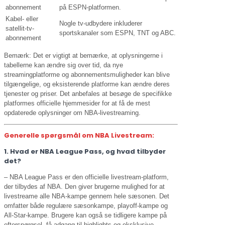
abonnement
på ESPN-platformen.
Kabel- eller
Nogle tv-udbydere inkluderer
satellit-tv-
sportskanaler som ESPN, TNT og ABC.
abonnement
Bemærk: Det er vigtigt at bemærke, at oplysningerne i
tabellerne kan ændre sig over tid, da nye
streamingplatforme og abonnementsmuligheder kan blive
tilgængelige, og eksisterende platforme kan ændre deres
tjenester og priser. Det anbefales at besøge de specifikke
platformes officielle hjemmesider for at få de mest
opdaterede oplysninger om NBA-livestreaming.
Generelle spørgsmål om NBA Livestream:
1. Hvad er NBA League Pass, og hvad tilbyder
det?
– NBA League Pass er den officielle livestream-platform,
der tilbydes af NBA. Den giver brugerne mulighed for at
livestreame alle NBA-kampe gennem hele sæsonen. Det
omfatter både regulære sæsonkampe, playoff-kampe og
All-Star-kampe. Brugere kan også se tidligere kampe på
efterspørgsel, få adgang til highlights og eksklusive