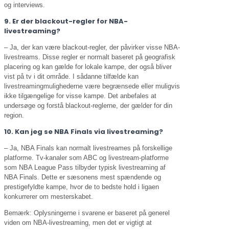
og interviews.
9. Er der blackout-regler for NBA-
livestreaming?
– Ja, der kan være blackout-regler, der påvirker visse NBA-
livestreams. Disse regler er normalt baseret på geografisk
placering og kan gælde for lokale kampe, der også bliver
vist på tv i dit område. I sådanne tilfælde kan
livestreamingmulighederne være begrænsede eller muligvis
ikke tilgængelige for visse kampe. Det anbefales at
undersøge og forstå blackout-reglerne, der gælder for din
region.
10. Kan jeg se NBA Finals via livestreaming?
– Ja, NBA Finals kan normalt livestreames på forskellige
platforme. Tv-kanaler som ABC og livestream-platforme
som NBA League Pass tilbyder typisk livestreaming af
NBA Finals. Dette er sæsonens mest spændende og
prestigefyldte kampe, hvor de to bedste hold i ligaen
konkurrerer om mesterskabet.
Bemærk: Oplysningerne i svarene er baseret på generel
viden om NBA-livestreaming, men det er vigtigt at