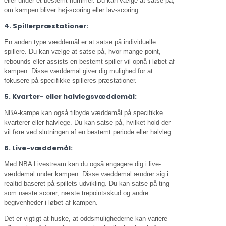
eller under et bestemt nummer. Du kan vælge at satse på,
om kampen bliver høj-scoring eller lav-scoring.
4. Spillerpræstationer:
En anden type væddemål er at satse på individuelle
spillere. Du kan vælge at satse på, hvor mange point,
rebounds eller assists en bestemt spiller vil opnå i løbet af
kampen. Disse væddemål giver dig mulighed for at
fokusere på specifikke spilleres præstationer.
5. Kvarter- eller halvlegsvæddemål:
NBA-kampe kan også tilbyde væddemål på specifikke
kvarterer eller halvlege. Du kan satse på, hvilket hold der
vil føre ved slutningen af en bestemt periode eller halvleg.
6. Live-væddemål:
Med NBA Livestream kan du også engagere dig i live-
væddemål under kampen. Disse væddemål ændrer sig i
realtid baseret på spillets udvikling. Du kan satse på ting
som næste scorer, næste trepointsskud og andre
begivenheder i løbet af kampen.
Det er vigtigt at huske, at oddsmulighederne kan variere