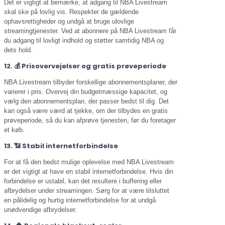
Det er vigtigt at bemærke, at adgang til NBA Livestream
skal ske på lovlig vis. Respekter de gældende
ophavsrettigheder og undgå at bruge ulovlige
streamingtjenester. Ved at abonnere på NBA Livestream får
du adgang til lovligt indhold og støtter samtidig NBA og
dets hold.
12. 💰 Prisovervejelser og gratis prøveperiode
NBA Livestream tilbyder forskellige abonnementsplaner, der
varierer i pris. Overvej din budgetmæssige kapacitet, og
vælg den abonnementsplan, der passer bedst til dig. Det
kan også være værd at tjekke, om der tilbydes en gratis
prøveperiode, så du kan afprøve tjenesten, før du foretager
et køb.
13. 📶 Stabil internetforbindelse
For at få den bedst mulige oplevelse med NBA Livestream
er det vigtigt at have en stabil internetforbindelse. Hvis din
forbindelse er ustabil, kan det resultere i buffering eller
afbrydelser under streamingen. Sørg for at være tilsluttet
en pålidelig og hurtig internetforbindelse for at undgå
unødvendige afbrydelser.