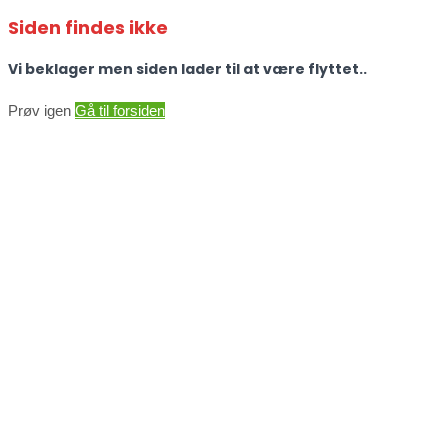
Siden findes ikke
Vi beklager men siden lader til at være flyttet..
Prøv igen
Gå til forsiden