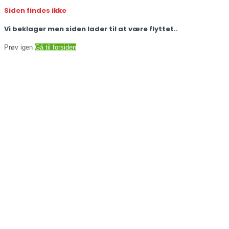
Siden findes ikke
Vi beklager men siden lader til at være flyttet..
Prøv igen
Gå til forsiden